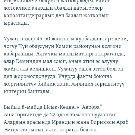
инфекциялык бөлүмгө жаткырылды. Район
жетекчиси алардын абалын дарыгерлер
канааттандырарлык деп баалап жатканын
ырастады.
Уулангандар 45-50 жаштагы курбалдаштар экени,
чогуу Чүй облусунун Кемин районунан келгени
кабарланды. Алгачкы маалыматтарга караганда,
алар Кеминден мал союп, анын этин эс алуучу
жайга ала келишкен. Уулануу ошол эттен болгон
деп жоромолдонууда. Учурда факты боюнча
жергиликтүү бийлик жана милиция териштирүү
иштерин баштады.
Быйыл 8-майда Ысык-Көлдөгү “Аврора”
санаторийинде да 22 адам тамактан ууланган.
Алардын арасында Ирандын жана Бириккен Араб
Эмираттарынын алты жараны болгон.