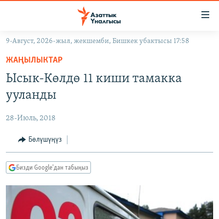
Линктер
Мазмунга
өтүңүз
9-Август, 2026-жыл, жекшемби, Бишкек убактысы 17:58
Навигацияга
ЖАҢЫЛЫКТАР
өтүңүз
ЖАҢЫЛЫКТАР
КЫРГЫЗСТАН
Издөөгө
Ысык-Көлдө 11 киши тамакка
салыңыз
ДҮЙНӨ
КЫРГЫЗСТАН
ууланды
УКРАИНА
САЯСАТ
ДҮЙНӨ
28-Июль, 2018
АТАЙЫН ИЛИКТӨӨ
ЭКОНОМИКА
БОРБОР АЗИЯ
ТВ ПРОГРАММАЛАР
Бөлүшүңүз
МАДАНИЯТ
ПОДКАСТ
БҮГҮН АЗАТТЫКТА
Бизди Google'дан табыңыз
ӨЗГӨЧӨ ПИКИР
ЭКСПЕРТТЕР ТАЛДАЙТ
БИЗ ЖАНА ДҮЙНӨ
Русский
ДАНИСТЕ