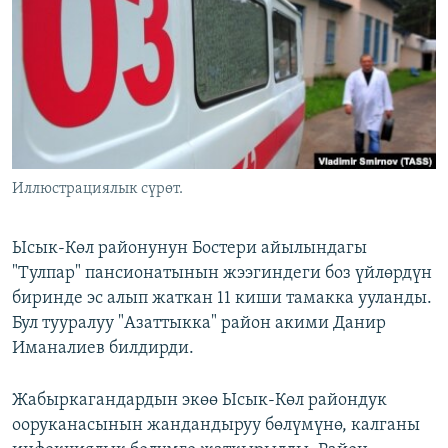
ОНЛАЙН ШЕРИНЕ
ЭЖЕ-СИҢДИЛЕР
АЗАТТЫК+
ЫҢГАЙСЫЗ СУРООЛОР
ЭЕ/АРнун бардык сайттары
Иллюстрациялык сүрөт.
Ысык-Көл районунун Бостери айылындагы
"Тулпар" пансионатынын жээгиндеги боз үйлөрдүн
биринде эс алып жаткан 11 киши тамакка ууланды.
Бул тууралуу "Азаттыкка" район акими Данир
Иманалиев билдирди.
Жабыркагандардын экөө Ысык-Көл райондук
ооруканасынын жандандыруу бөлүмүнө, калганы