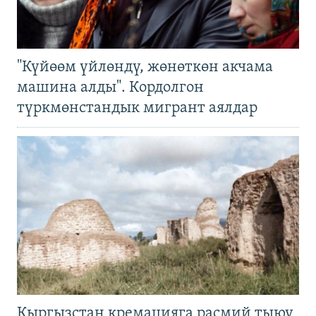
"Күйөөм үйлөндү, жөнөткөн акчама
машина алды". Кордолгон
түркмөнстандык мигрант аялдар
Кыргызстан кремацияга расмий тыюу