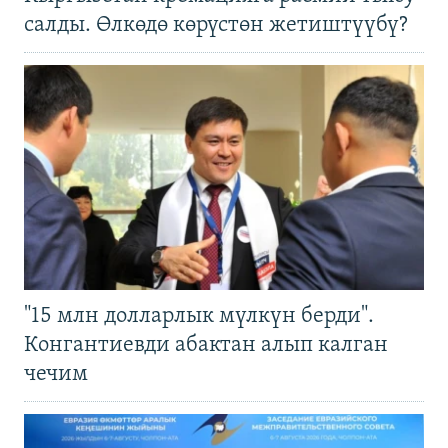
салды. Өлкөдө көрүстөн жетиштүүбү?
"15 млн долларлык мүлкүн берди".
Конгантиевди абактан алып калган
чечим