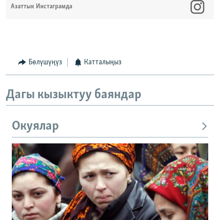
Азаттык Инстаграмда
Бөлүшүңүз
Катталыңыз
Дагы кызыктуу баяндар
Окуялар