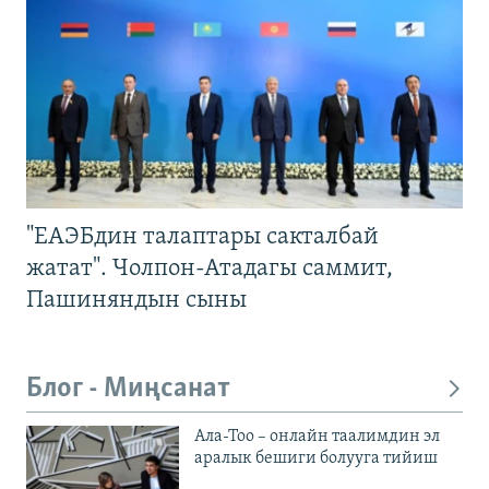
"ЕАЭБдин талаптары сакталбай
жатат". Чолпон-Атадагы саммит,
Пашиняндын сыны
Блог - Миңсанат
Ала-Тоо – онлайн таалимдин эл
аралык бешиги болууга тийиш