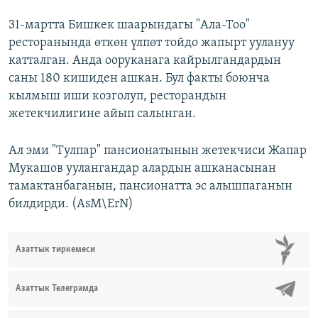
31-мартта Бишкек шаарындагы "Ала-Тоо"
ресторанында өткөн үлпөт тойдо жапырт уулануу
катталган. Анда ооруканага кайрылгандардын
саны 180 кишиден ашкан. Бул факты боюнча
кылмыш иши козголуп, ресторандын
жетекчилигине айып салынган.
Ал эми "Тулпар" пансионатынын жетекчиси Жапар
Мукашов уулангандар алардын ашканасынан
тамактанбаганын, пансионатта эс алышпаганын
билдирди. (AsM\ErN)
Азаттык тиркемеси
Азаттык Телеграмда