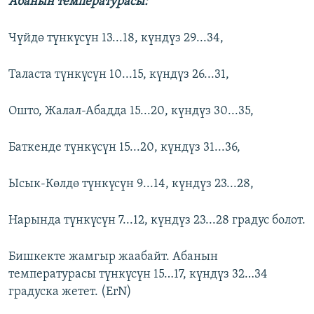
Абанын температурасы:
Чүйдө түнкүсүн 13...18, күндүз 29...34,
Таласта түнкүсүн 10...15, күндүз 26...31,
Ошто, Жалал-Абадда 15...20, күндүз 30...35,
Баткенде түнкүсүн 15...20, күндүз 31...36,
Ысык-Көлдө түнкүсүн 9...14, күндүз 23...28,
Нарында түнкүсүн 7...12, күндүз 23...28 градус болот.
Бишкекте жамгыр жаабайт. Абанын
температурасы түнкүсүн 15…17, күндүз 32…34
градуска жетет. (ErN)