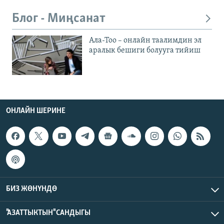
Блог - Миңсанат
Ала-Тоо – онлайн таалимдин эл
аралык бешиги болууга тийиш
ОНЛАЙН ШЕРИНЕ
БИЗ ЖӨНҮНДӨ
"АЗАТТЫКТЫН" САНДЫГЫ