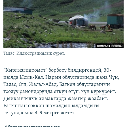
ОНЛАЙН ШЕРИНЕ
ЭЖЕ-СИҢДИЛЕР
АЗАТТЫК+
ЫҢГАЙСЫЗ СУРООЛОР
ЭЕ/АРнун бардык сайттары
Талас. Иллюстрациялык сүрөт.
“Кыргызгидромет” борбору билдиргендей, 30-
июлда Ысык-Көл, Нарын облустарында жана Чүй,
Талас, Ош, Жалал-Абад, Баткен облустарынын
тоолуу райондорунда өткүн өтүп, күн күркүрөйт.
Дыйканчылык аймактарда жамгыр жаабайт.
Батыштан соккон шамалдын ылдамдыгы
секундасына 4-9 метрге жетет.