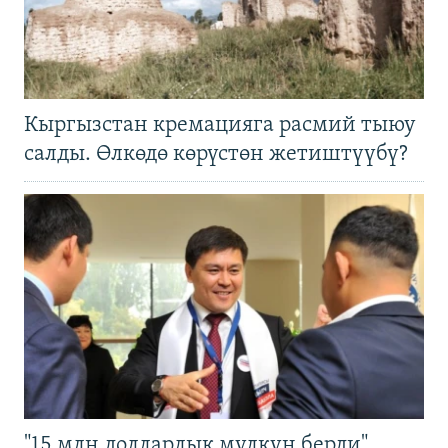
Кыргызстан кремацияга расмий тыюу
салды. Өлкөдө көрүстөн жетиштүүбү?
"15 млн долларлык мүлкүн берди".