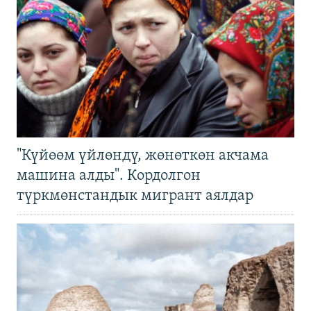
"Күйөөм үйлөндү, жөнөткөн акчама
машина алды". Кордолгон
түркмөнстандык мигрант аялдар