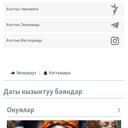
Азаттык тиркемеси
Азаттык Телеграмда
Азаттык Инстаграмда
Бөлүшүңүз
Катталыңыз
Дагы кызыктуу баяндар
Окуялар