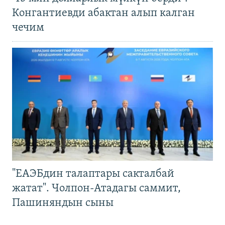
Конгантиевди абактан алып калган
чечим
"ЕАЭБдин талаптары сакталбай
жатат". Чолпон-Атадагы саммит,
Пашиняндын сыны