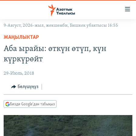
Линктер
Мазмунга
өтүңүз
9-Август, 2026-жыл, жекшемби, Бишкек убактысы 16:55
Навигацияга
ЖАҢЫЛЫКТАР
өтүңүз
ЖАҢЫЛЫКТАР
КЫРГЫЗСТАН
Издөөгө
Аба ырайы: өткүн өтүп, күн
салыңыз
ДҮЙНӨ
КЫРГЫЗСТАН
күркүрөйт
УКРАИНА
САЯСАТ
ДҮЙНӨ
29-Июль, 2018
АТАЙЫН ИЛИКТӨӨ
ЭКОНОМИКА
БОРБОР АЗИЯ
ТВ ПРОГРАММАЛАР
Бөлүшүңүз
МАДАНИЯТ
ПОДКАСТ
БҮГҮН АЗАТТЫКТА
Бизди Google'дан табыңыз
ӨЗГӨЧӨ ПИКИР
ЭКСПЕРТТЕР ТАЛДАЙТ
БИЗ ЖАНА ДҮЙНӨ
Русский
ДАНИСТЕ