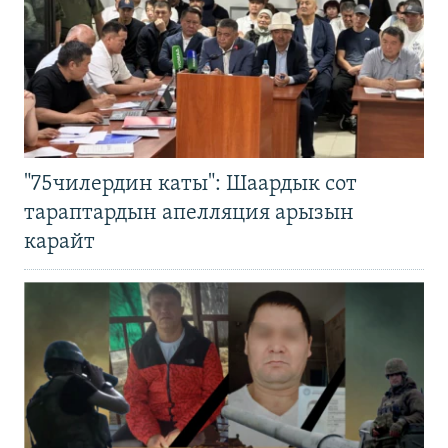
"75чилердин каты": Шаардык сот
тараптардын апелляция арызын
карайт