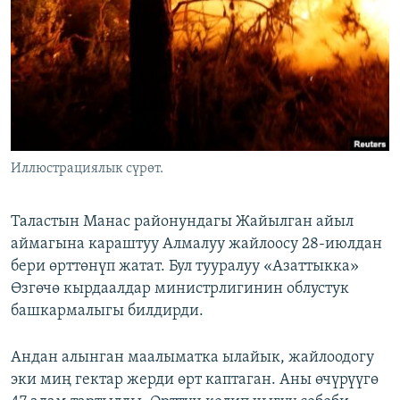
ОНЛАЙН ШЕРИНЕ
ЭЖЕ-СИҢДИЛЕР
АЗАТТЫК+
ЫҢГАЙСЫЗ СУРООЛОР
ЭЕ/АРнун бардык сайттары
Иллюстрациялык сүрөт.
Таластын Манас районундагы Жайылган айыл
аймагына караштуу Алмалуу жайлоосу 28-июлдан
бери өрттөнүп жатат. Бул тууралуу «Азаттыкка»
Өзгөчө кырдаалдар министрлигинин облустук
башкармалыгы билдирди.
Андан алынган маалыматка ылайык, жайлоодогу
эки миң гектар жерди өрт каптаган. Аны өчүрүүгө