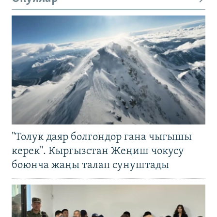
"Толук даяр болгондор гана чыгышы
керек". Кыргызстан Жеңиш чокусу
боюнча жаңы талап сунуштады