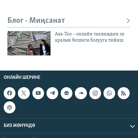
Блог - Миңсанат
Ала-Тоо – онлайн таалимдин эл
аралык бешиги болууга тийиш
ОНЛАЙН ШЕРИНЕ
БИЗ ЖӨНҮНДӨ