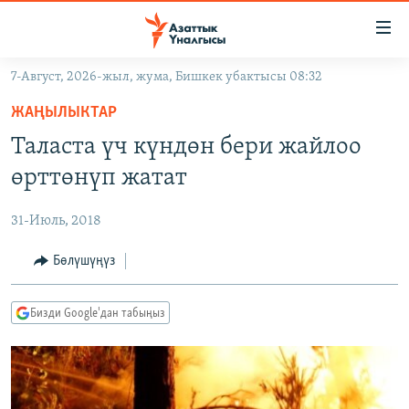
Линктер
Мазмунга
өтүңүз
7-Август, 2026-жыл, жума, Бишкек убактысы 08:32
Навигацияга
ЖАҢЫЛЫКТАР
өтүңүз
ЖАҢЫЛЫКТАР
КЫРГЫЗСТАН
Издөөгө
Таласта үч күндөн бери жайлоо
салыңыз
ДҮЙНӨ
КЫРГЫЗСТАН
өрттөнүп жатат
УКРАИНА
САЯСАТ
ДҮЙНӨ
31-Июль, 2018
АТАЙЫН ИЛИКТӨӨ
ЭКОНОМИКА
БОРБОР АЗИЯ
ТВ ПРОГРАММАЛАР
Бөлүшүңүз
МАДАНИЯТ
ПОДКАСТ
БҮГҮН АЗАТТЫКТА
Бизди Google'дан табыңыз
ӨЗГӨЧӨ ПИКИР
ЭКСПЕРТТЕР ТАЛДАЙТ
БИЗ ЖАНА ДҮЙНӨ
Русский
ДАНИСТЕ