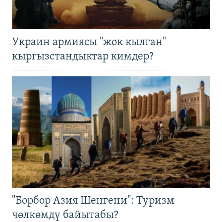
Украин армиясы "жок кылган"
кыргызстандыктар кимдер?
"Борбор Азия Шенгени": Туризм
чөлкөмдү байытабы?