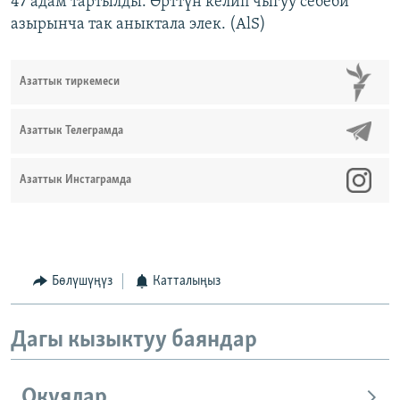
47 адам тартылды. Өрттүн келип чыгуу себеби
азырынча так аныктала элек. (AlS)
Азаттык тиркемеси
Азаттык Телеграмда
Азаттык Инстаграмда
Бөлүшүңүз
Катталыңыз
Дагы кызыктуу баяндар
Окуялар