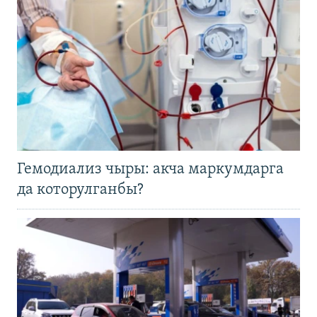
Гемодиализ чыры: акча маркумдарга
да которулганбы?