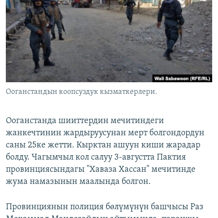
ОНЛАЙН ШЕРИНЕ
ЭЖЕ-СИҢДИЛЕР
АЗАТТЫК+
ЫҢГАЙСЫЗ СУРООЛОР
ЭЕ/АРнун бардык сайттары
Ооганстандын коопсуздук кызматкерлери.
Ооганстанда шииттердин мечитиндеги
жанкечтинин жардыруусунан мерт болгондордун
саны 25ке жетти. Кырктан ашуун киши жарадар
болду. Чагымчыл кол салуу 3-августта Пактия
провинциясындагы "Хаваза Хассан" мечитинде
жума намазынын маалында болгон.
Провинциянын полиция бөлүмүнүн башчысы Раз