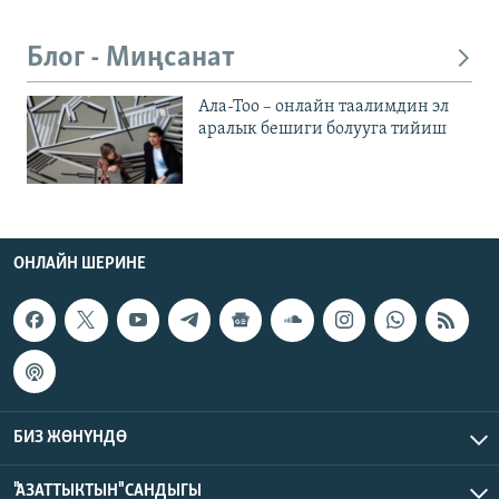
Блог - Миңсанат
Ала-Тоо – онлайн таалимдин эл
аралык бешиги болууга тийиш
ОНЛАЙН ШЕРИНЕ
БИЗ ЖӨНҮНДӨ
"АЗАТТЫКТЫН" САНДЫГЫ