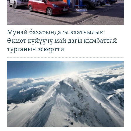
Мунай базарындагы каатчылык:
Өкмөт күйүүчү май дагы кымбаттай
турганын эскертти