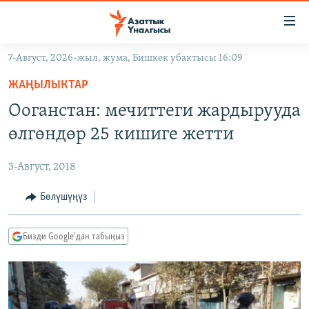
Линктер
Мазмунга
өтүңүз
7-Август, 2026-жыл, жума, Бишкек убактысы 16:09
Навигацияга
ЖАҢЫЛЫКТАР
өтүңүз
ЖАҢЫЛЫКТАР
КЫРГЫЗСТАН
Издөөгө
Ооганстан: мечиттеги жардырууда
салыңыз
ДҮЙНӨ
КЫРГЫЗСТАН
өлгөндөр 25 кишиге жетти
УКРАИНА
САЯСАТ
ДҮЙНӨ
3-Август, 2018
АТАЙЫН ИЛИКТӨӨ
ЭКОНОМИКА
БОРБОР АЗИЯ
ТВ ПРОГРАММАЛАР
Бөлүшүңүз
МАДАНИЯТ
ПОДКАСТ
БҮГҮН АЗАТТЫКТА
Бизди Google'дан табыңыз
ӨЗГӨЧӨ ПИКИР
ЭКСПЕРТТЕР ТАЛДАЙТ
БИЗ ЖАНА ДҮЙНӨ
Русский
ДАНИСТЕ