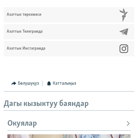
Азаттык тиркемеси
Азаттык Телеграмда
Азаттык Инстаграмда
Бөлүшүңүз
Катталыңыз
Дагы кызыктуу баяндар
Окуялар