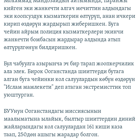
Мохаммад Мандозайдын айтымында, паранжы
кийген эки жанкечти алгач мечиттин алдындагы
эки коопсуздук кызматкерин өлтүрүп, анан ичкери
кирип өздөрүн жардырып жиберишкен. Буга
чейин айрым полиция кызматкерлери экинчи
жанкечти бомбасын жардырар алдында атып
өлтүрүлгөнүн билдиришкен.
Бул чабуулга азырынча эч бир тарап жоопкерчилик
ала элек. Бирок Ооганстанда шииттерди бутага
алган буга чейинки кол салуулардын көбүн өздөрүн
"Ислам мамлекети" деп атаган экстремисттик топ
уюштурган.
БУУнун Ооганстандагы миссиясынын
маалыматына ылайык, былтыр шииттердин диний
жайларындагы кол салуулардан 161 киши каза
таап, 250дөн ашыгы жарадар болгон.