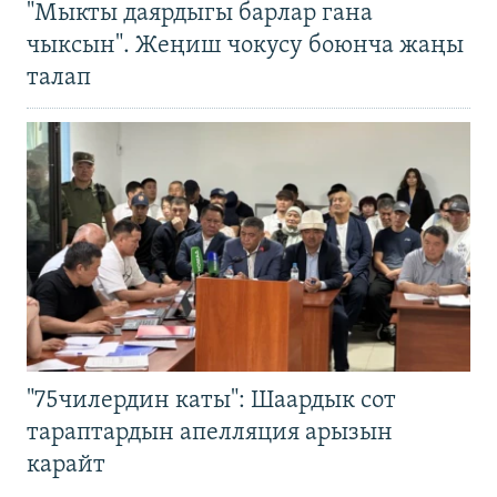
"Мыкты даярдыгы барлар гана
чыксын". Жеңиш чокусу боюнча жаңы
талап
"75чилердин каты": Шаардык сот
тараптардын апелляция арызын
карайт