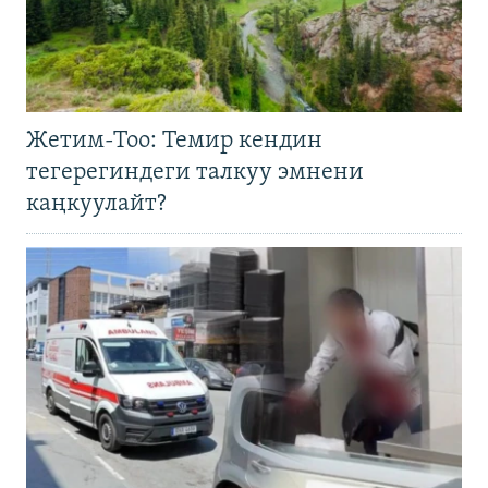
Жетим-Тоо: Темир кендин
тегерегиндеги талкуу эмнени
каңкуулайт?