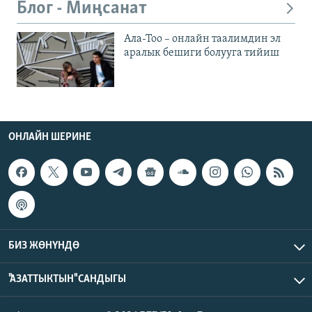
Блог - Миңсанат
Ала-Тоо – онлайн таалимдин эл
аралык бешиги болууга тийиш
ОНЛАЙН ШЕРИНЕ
БИЗ ЖӨНҮНДӨ
"АЗАТТЫКТЫН" САНДЫГЫ