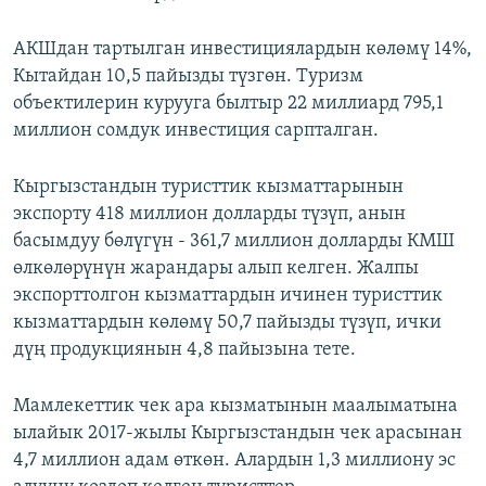
АКШдан тартылган инвестициялардын көлөмү 14%,
Кытайдан 10,5 пайызды түзгөн. Туризм
объектилерин курууга былтыр 22 миллиард 795,1
миллион сомдук инвестиция сарпталган.
Кыргызстандын туристтик кызматтарынын
экспорту 418 миллион долларды түзүп, анын
басымдуу бөлүгүн - 361,7 миллион долларды КМШ
өлкөлөрүнүн жарандары алып келген. Жалпы
экспорттолгон кызматтардын ичинен туристтик
кызматтардын көлөмү 50,7 пайызды түзүп, ички
дүң продукциянын 4,8 пайызына тете.
Мамлекеттик чек ара кызматынын маалыматына
ылайык 2017-жылы Кыргызстандын чек арасынан
4,7 миллион адам өткөн. Алардын 1,3 миллиону эс