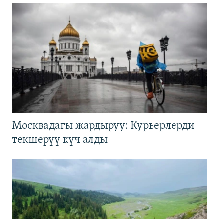
Москвадагы жардыруу: Курьерлерди
текшерүү күч алды