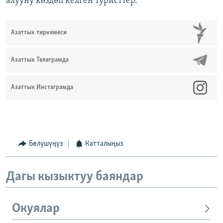
алууну көздөп келген туристтер.
Азаттык тиркемеси
Азаттык Телеграмда
Азаттык Инстаграмда
Бөлүшүңүз
Катталыңыз
Дагы кызыктуу баяндар
Окуялар