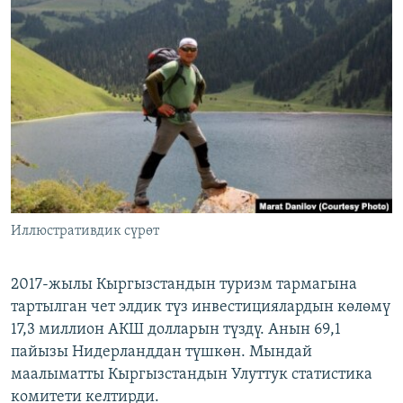
ОНЛАЙН ШЕРИНЕ
ЭЖЕ-СИҢДИЛЕР
АЗАТТЫК+
ЫҢГАЙСЫЗ СУРООЛОР
ЭЕ/АРнун бардык сайттары
Иллюстративдик сүрөт
2017-жылы Кыргызстандын туризм тармагына
тартылган чет элдик түз инвестициялардын көлөмү
17,3 миллион АКШ долларын түздү. Анын 69,1
пайызы Нидерланддан түшкөн. Мындай
маалыматты Кыргызстандын Улуттук статистика
комитети келтирди.