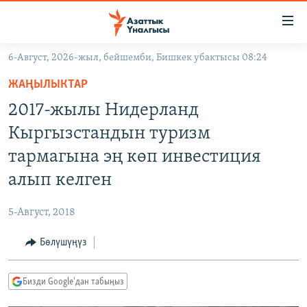
Линктер
Мазмунга
өтүңүз
6-Август, 2026-жыл, бейшемби, Бишкек убактысы 08:24
Навигацияга
ЖАҢЫЛЫКТАР
өтүңүз
ЖАҢЫЛЫКТАР
КЫРГЫЗСТАН
Издөөгө
2017-жылы Нидерланд
салыңыз
ДҮЙНӨ
КЫРГЫЗСТАН
Кыргызстандын туризм
УКРАИНА
САЯСАТ
ДҮЙНӨ
тармагына эң көп инвестиция
АТАЙЫН ИЛИКТӨӨ
ЭКОНОМИКА
БОРБОР АЗИЯ
алып келген
ТВ ПРОГРАММАЛАР
МАДАНИЯТ
5-Август, 2018
ПОДКАСТ
БҮГҮН АЗАТТЫКТА
Бөлүшүңүз
ӨЗГӨЧӨ ПИКИР
ЭКСПЕРТТЕР ТАЛДАЙТ
БИЗ ЖАНА ДҮЙНӨ
Русский
Бизди Google'дан табыңыз
ДАНИСТЕ