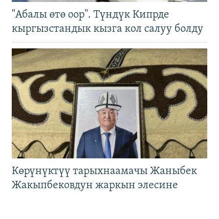
"Абалы өтө оор". Түндүк Кипрде
кыргызстандык кызга кол салуу болду
Көрүнүктүү тарыхнаамачы Жаныбек
Жакыпбековдун жаркын элесине