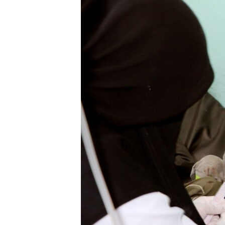
ЭЖЕ-СИҢДИЛЕР
АЗАТТЫК+
ЫҢГАЙСЫЗ СУРООЛОР