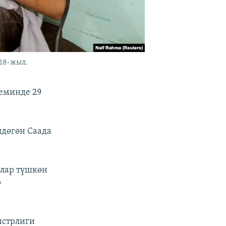
018-жыл.
еминде 29
лдөгөн Саада
алар түшкөн
р
истрлиги