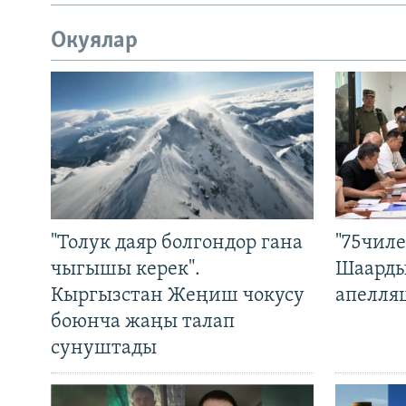
Окуялар
"Толук даяр болгондор гана
"75чиле
чыгышы керек".
Шаарды
Кыргызстан Жеңиш чокусу
апелля
боюнча жаңы талап
сунуштады