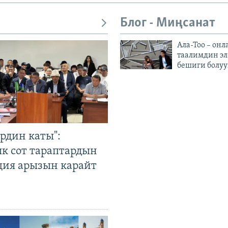
Блог - Миңсанат
Ала-Тоо – онл
таалимдин эл
бешиги болуу
рдин каты":
к сот тараптардын
ция арызын карайт