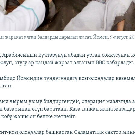
 жаракат алган балдарды дарылап жатат. Йемен, 9-август, 2
 Арабиясынын күчтөрүнүн абадан урган соккусунан к
болуп, отузу ар кандай жараат алганын ВВС кабарлады.
мбиде Йемендин түндүгүндөгү козголоңчулар көзөмө
лган.
зыл чырым уюму билдиргендей, операция маалында 
ян базарынан өтүп бараткан. Каза тапкан жана жарада
 көбү жашы он бешке жетпейт.
ит-козголоңчулар башкарган Саламаттык сактоо мин