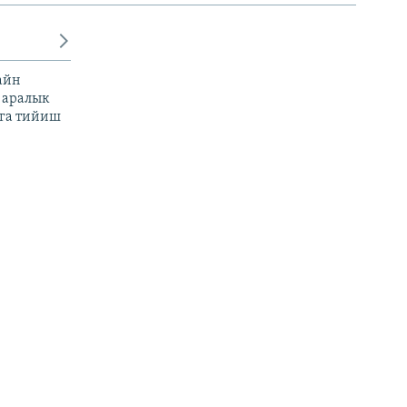
айн
 аралык
га тийиш