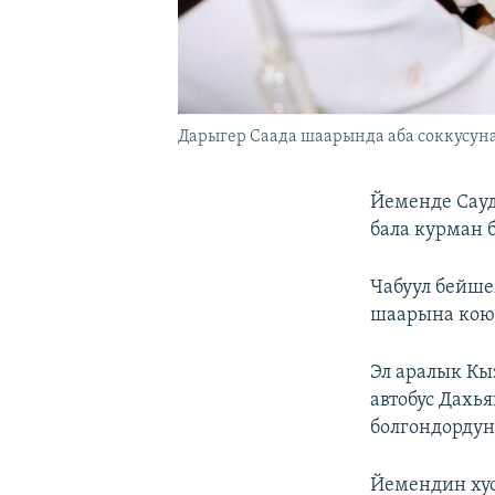
Дарыгер Саада шаарында аба соккусунан
Йеменде Сауд
бала курман 
Чабуул бейше
шаарына кою
Эл аралык Кы
автобус Дахь
болгондордун
Йемендин хус