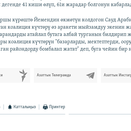
и дегенде 41 киши өлүп, 61и жарадар болгонун кабарла
аршы күрөштө Йемендин өкмөтүн колдогон Сауд Араб
ан коалиция күчтөрү өз аракети мыйзамдуу экенин ж
рандарды атайлап бутага албай турганын билдирип ж
ры коалиция күчтөрүн "базарларды, мектептерди, оо
ган райондорду бомбалап жатат" деп, буга чейин бир 
си
Азаттык Телеграмда
Азаттык Инстаг
з
Катталыңыз
Принтер