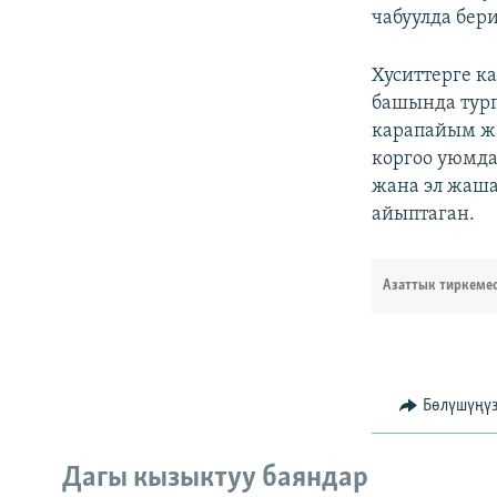
чабуулда бер
Хуситтерге к
башында тург
карапайым жа
коргоо уюмда
жана эл жаша
айыптаган.
Азаттык тиркеме
Бөлүшүңү
Дагы кызыктуу баяндар