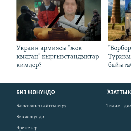
Украин армиясы "жок
"Борбо
кылган" кыргызстандыктар
Туризм
кимдер?
байыта
БИЗ ЖӨНҮНДӨ
"АЗАТТЫ
Блоктолгон сайтты ачуу
Тилим - ди
Биз жөнүндө
Русский
Эрежелер