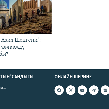
р Азия Шенгени":
 чөлкөмдү
бы?
КТЫН" САНДЫГЫ
ОНЛАЙН ШЕРИНЕ
лим