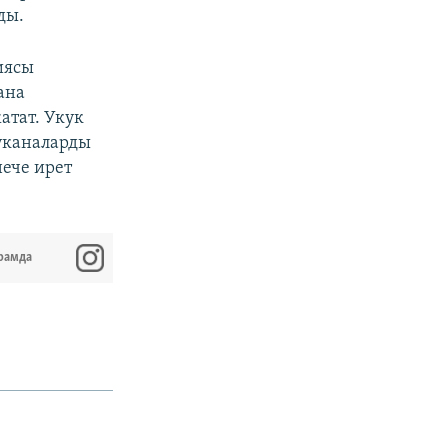
ды.
иясы
ана
атат. Укук
руканаларды
нече ирет
рамда