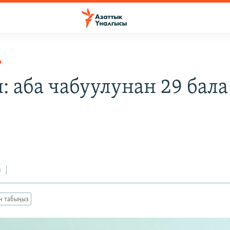
Р
: аба чабуулунан 29 бала
з
ан табыңыз