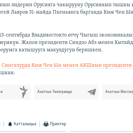
янын лидерин Орусияга чакырууну Орусиянын тышкы
гей Лавров 31-майда Пхеньянга барганда Ким Чен Ы
-13-сентябрда Владивостокто өтчү Чыгыш экономикал
мүмкүн. Жапон президенти Синдзо Абэ менен Кытай
орумга катышууга макулдугун беришкен.
а
Сингапурда Ким Чен Ын менен АКШнын президенти
ушкан.
си
Азаттык Телеграмда
Азаттык Инстаг
з
Катталыңыз
Принтер