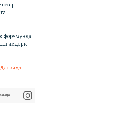
 иштер
нга
ык форумунда
дын лидери
 Дональд
рамда