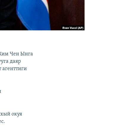
Ким Чен Ынга
уга даяр
 агенттиги
н
ыхый окуя
с.