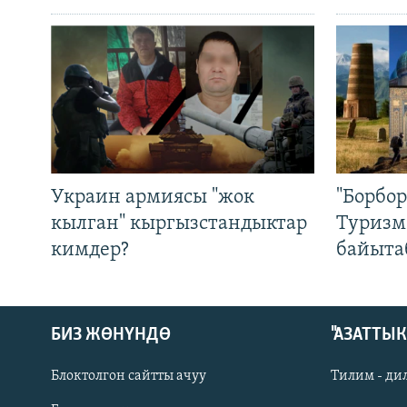
Украин армиясы "жок
"Борбо
кылган" кыргызстандыктар
Туризм
кимдер?
байыта
БИЗ ЖӨНҮНДӨ
"АЗАТТЫ
Блоктолгон сайтты ачуу
Тилим - ди