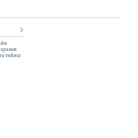
айн
 аралык
га тийиш