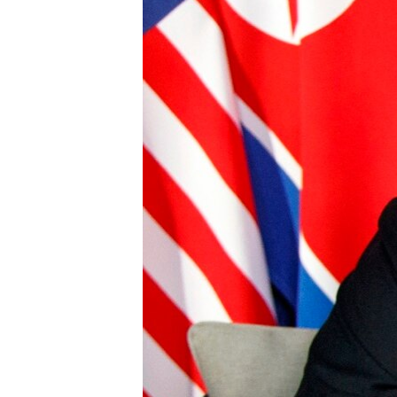
ЭЖЕ-СИҢДИЛЕР
АЗАТТЫК+
ЫҢГАЙСЫЗ СУРООЛОР