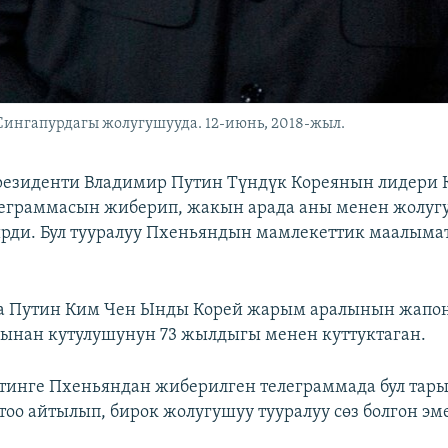
ингапурдагы жолугушууда. 12-июнь, 2018-жыл.
резиденти Владимир Путин Түндүк Кореянын лидери 
леграммасын жиберип, жакын арада аны менен жолугу
рди. Бул тууралуу Пхеньяндын мамлекеттик маалымат
а Путин Ким Чен Ынды Корей жарым аралынын жапо
ынан кутулушунун 73 жылдыгы менен куттуктаган.
тинге Пхеньяндан жиберилген телеграммада бул тар
тоо айтылып, бирок жолугушуу тууралуу сөз болгон эме