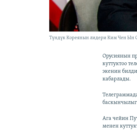
Түндүк Кореянын лидери Ким Чен Ын С
Орусиянын п
куттуктоо те
экенин билди
кабарлады.
Телеграммад
баскынчылыг
Ага чейин Пу
менен куттук