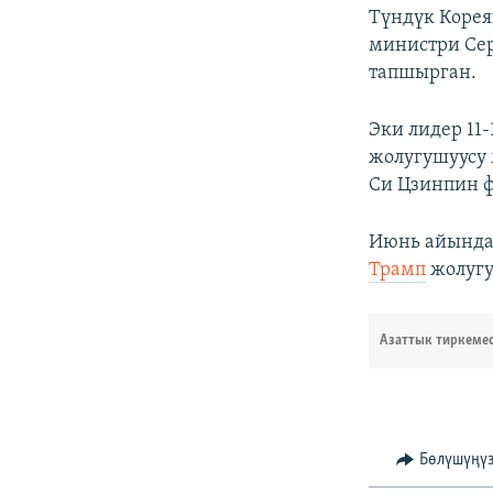
Түндүк Коре
министри Сер
тапшырган.
Эки лидер 11
жолугушуусу 
Си Цзинпин ф
Июнь айынд
Трамп
жолуг
Азаттык тиркеме
Бөлүшүңү