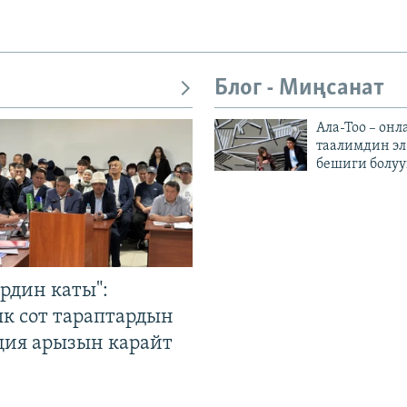
Блог - Миңсанат
Ала-Тоо – онл
таалимдин эл
бешиги болуу
рдин каты":
к сот тараптардын
ция арызын карайт