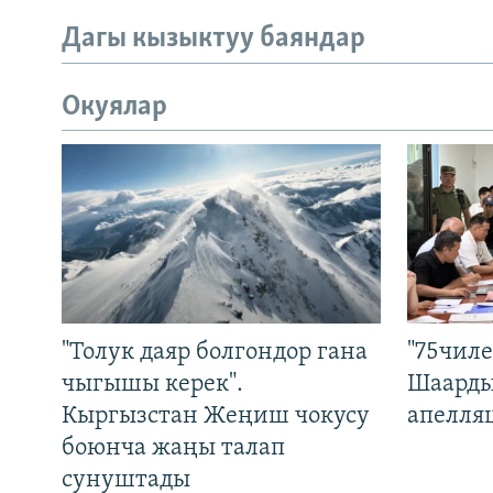
Дагы кызыктуу баяндар
Окуялар
"Толук даяр болгондор гана
"75чиле
чыгышы керек".
Шаарды
Кыргызстан Жеңиш чокусу
апелля
боюнча жаңы талап
сунуштады