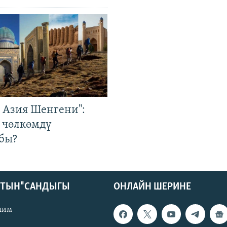
р Азия Шенгени":
 чөлкөмдү
бы?
КТЫН" САНДЫГЫ
ОНЛАЙН ШЕРИНЕ
лим