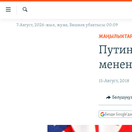
Линктер
Мазмунга
өтүңүз
Издөө
7-Август, 2026-жыл, жума, Бишкек убактысы 00:09
ЖАҢЫЛЫКТАР
Навигацияга
өтүңүз
ЖАҢЫЛЫКТА
КЫРГЫЗСТАН
Издөөгө
Путин
ДҮЙНӨ
КЫРГЫЗСТАН
салыңыз
УКРАИНА
САЯСАТ
ДҮЙНӨ
менен
АТАЙЫН ИЛИКТӨӨ
ЭКОНОМИКА
БОРБОР АЗИЯ
ТВ ПРОГРАММАЛАР
МАДАНИЯТ
15-Август, 2018
ПОДКАСТ
БҮГҮН АЗАТТЫКТА
Бөлүшүңү
ӨЗГӨЧӨ ПИКИР
ЭКСПЕРТТЕР ТАЛДАЙТ
БИЗ ЖАНА ДҮЙНӨ
Бизди Google'д
ДАНИСТЕ