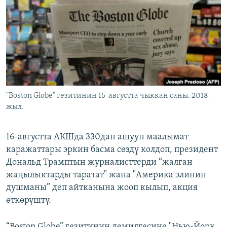
ОНЛАЙН ШЕРИНЕ
ЭЖЕ-СИҢДИЛЕР
АЗАТТЫК+
ЫҢГАЙСЫЗ СУРООЛОР
ЭЕ/АРнун бардык сайттары
"Boston Globe" гезитинин 15-августта чыккан саны. 2018-
жыл.
16-августта АКШда 330дан ашуун маалымат
каражаттары эркин басма сөздү колдоп, президент
Дональд Трамптын журналисттерди “жалган
жаңылыктарды таратат" жана "Америка элинин
душманы” деп айтканына жооп кылып, акция
өткөрүштү.
“Boston Globe” гезитинин демилгесине "Нью-Йорк