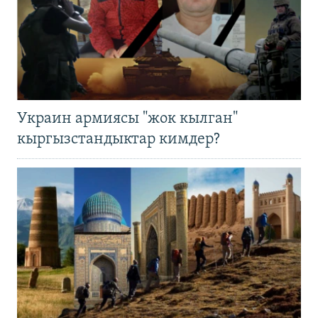
Украин армиясы "жок кылган"
кыргызстандыктар кимдер?