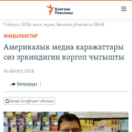
Линктер
Мазмунга
өтүңүз
7-Август, 2026-жыл, жума, Бишкек убактысы 08:48
Навигацияга
ЖАҢЫЛЫКТАР
өтүңүз
ЖАҢЫЛЫКТАР
КЫРГЫЗСТАН
Издөөгө
Америкалык медиа каражаттары
салыңыз
ДҮЙНӨ
КЫРГЫЗСТАН
сөз эркиндигин коргоп чыгышты
УКРАИНА
САЯСАТ
ДҮЙНӨ
16-Август, 2018
АТАЙЫН ИЛИКТӨӨ
ЭКОНОМИКА
БОРБОР АЗИЯ
ТВ ПРОГРАММАЛАР
Бөлүшүңүз
МАДАНИЯТ
ПОДКАСТ
БҮГҮН АЗАТТЫКТА
Бизди Google'дан табыңыз
ӨЗГӨЧӨ ПИКИР
ЭКСПЕРТТЕР ТАЛДАЙТ
БИЗ ЖАНА ДҮЙНӨ
Русский
ДАНИСТЕ