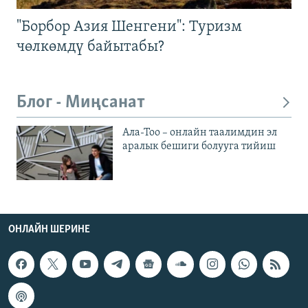
"Борбор Азия Шенгени": Туризм
чөлкөмдү байытабы?
Блог - Миңсанат
Ала-Тоо – онлайн таалимдин эл
аралык бешиги болууга тийиш
ОНЛАЙН ШЕРИНЕ