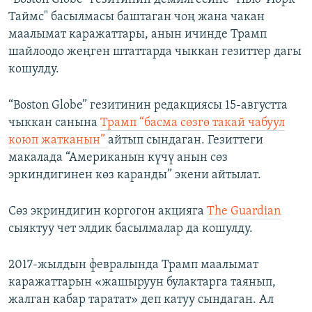
Таймс" басылмасы баштаган чоң жана чакан
маалымат каражаттары, анын ичинде Трамп
шайлоодо жеңген штаттарда чыккан гезиттер дагы
кошулду.
“Boston Globe” гезитинин редакциясы 15-августта
чыккан санына
Трамп “басма сөзгө такай чабуул
коюп жатканын”
айтып сындаган. Гезиттеги
макалада “Американын күчү анын сөз
эркиндигинен көз каранды” экени айтылат.
Сөз экриндигин коргогон акцияга
The Guardian
сыяктуу чет элдик басылмалар да кошулду.
2017-жылдын февралында Трамп маалымат
каражаттарын «жашыруун булактарга таянып,
жалган кабар таратат» деп катуу сындаган. Ал