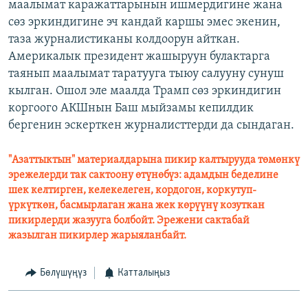
маалымат каражаттарынын ишмердигине жана
сөз эркиндигине эч кандай каршы эмес экенин,
таза журналистиканы колдоорун айткан.
Америкалык президент жашыруун булактарга
таянып маалымат таратууга тыюу салууну сунуш
кылган. Ошол эле маалда Трамп сөз эркиндигин
коргоого АКШнын Баш мыйзамы кепилдик
бергенин эскерткен журналисттерди да сындаган.
"Азаттыктын" материалдарына пикир калтырууда төмөнкү
эрежелерди так сактоону өтүнөбүз: адамдын беделине
шек келтирген, келекелеген, кордогон, коркутуп-
үркүткөн, басмырлаган жана жек көрүүнү козуткан
пикирлерди жазууга болбойт. Эрежени сактабай
жазылган пикирлер жарыяланбайт.
Бөлүшүңүз
Катталыңыз