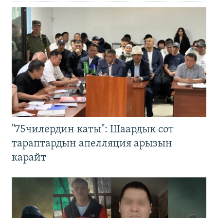
"75чилердин каты": Шаардык сот
тараптардын апелляция арызын
карайт