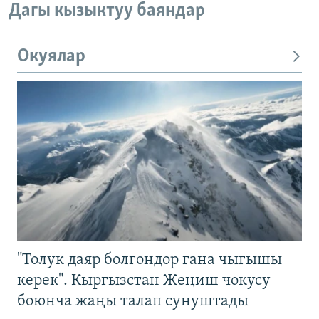
Дагы кызыктуу баяндар
Окуялар
"Толук даяр болгондор гана чыгышы
керек". Кыргызстан Жеңиш чокусу
боюнча жаңы талап сунуштады