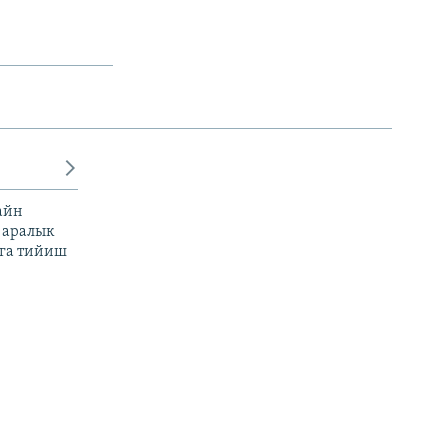
айн
 аралык
га тийиш