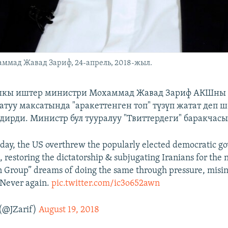
мад Жавад Зариф, 24-апрель, 2018-жыл.
кы иштер министри Мохаммад Жавад Зариф АКШны 
атуу максатында "аракеттенген топ" түзүп жатат деп 
дирди. Министр бул тууралуу "Твиттердеги" баракчас
oday, the US overthrew the popularly elected democratic g
 restoring the dictatorship & subjugating Iranians for the n
n Group” dreams of doing the same through pressure, misi
Never again.
pic.twitter.com/ic3o652awn
 (@JZarif)
August 19, 2018