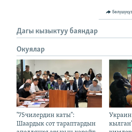
Бөлүшүңү
Дагы кызыктуу баяндар
Окуялар
"75чилердин каты":
Украин
Шаардык сот тараптардын
кылган