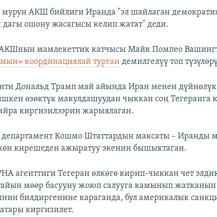
 мурун АКШ бийлиги Иранда "эл шайлаган демократи
и дагы ошону жасагысы келип жатат" деди.
АКШнын мамлекеттик катчысы Майк Помпео Вашинг
ымын» координациялай турган
демилгелүү топ түзүлөр
нти Дональд Трамп май айында Иран менен дүйнөлүк
шкен өзөктүк макулдашуудан чыккан соң Тегеранга
айра киргизилээрин жарыялаган.
 департамент Кошмо Штаттардын максаты – Иранды 
көн кирешеден ажыратуу экенин бышыктаган.
А агенттиги Тегеран өлкөгө кирип-чыккан чет элди
тайын мөөр басууну жоюп салууга камынып жатканын
нин билдиргенине караганда, бул америкалык санкц
атары киргизилет.