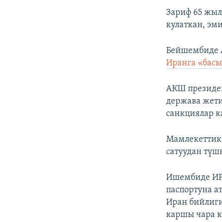
Зариф 65 жыл
кулаткан, эм
Бейшембиде 
Иранга «бас
АКШ президе
держава жети
санкциялар к
Мамлекеттик
сатуудан түш
Ишембиде ИРН
паспортуна а
Иран бийлиги
каршы чара к