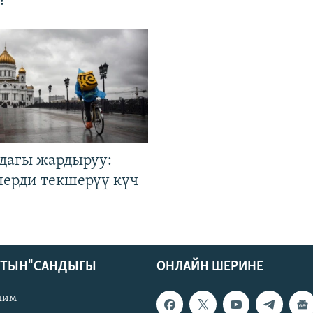
?
дагы жардыруу:
лерди текшерүү күч
КТЫН" САНДЫГЫ
ОНЛАЙН ШЕРИНЕ
лим