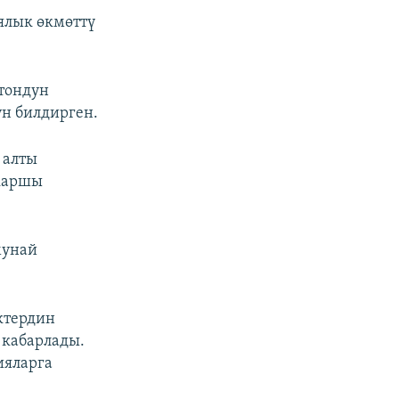
ялык өкмөттү
тондун
үн билдирген.
 алты
 каршы
мунай
ктердин
 кабарлады.
ияларга