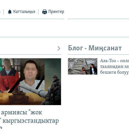
з
Катталыңыз
Принтер
Блог - Миңсанат
Ала-Тоо – онл
таалимдин эл
бешиги болуу
 армиясы "жок
" кыргызстандыктар