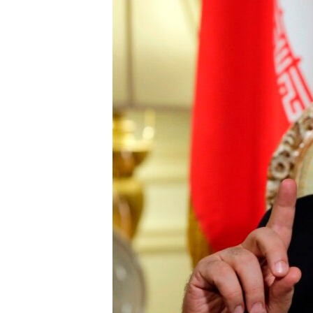
ЭЖЕ-СИҢДИЛЕР
АЗАТТЫК+
ЫҢГАЙСЫЗ СУРООЛОР