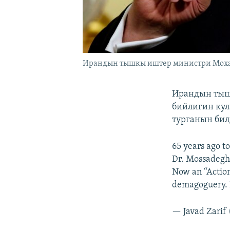
Ирандын тышкы иштер министри Мохам
Ирандын тыш
бийлигин кул
турганын бил
65 years ago t
Dr. Mossadegh,
Now an “Actio
demagoguery. 
— Javad Zarif