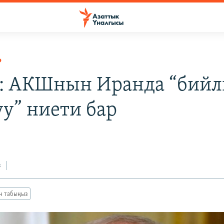
Р
: АКШнын Иранда “бийл
уу” ниети бар
з
ан табыңыз