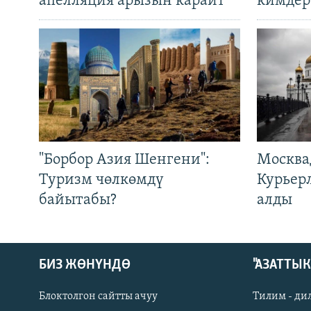
апелляция арызын карайт
кимдер
"Борбор Азия Шенгени":
Москва
Туризм чөлкөмдү
Курьер
байытабы?
алды
БИЗ ЖӨНҮНДӨ
"АЗАТТЫ
Блоктолгон сайтты ачуу
Тилим - ди