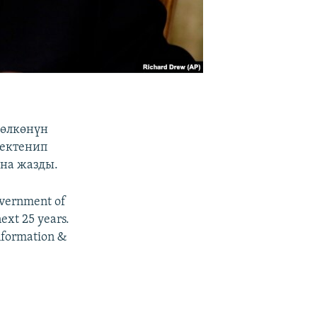
өлкөнүн
шектенип
ына жазды.
overnment of
ext 25 years.
nformation &