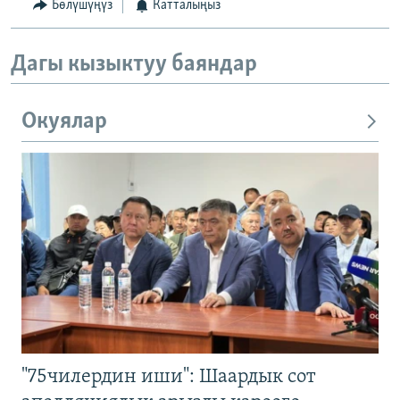
Бөлүшүңүз
Катталыңыз
Дагы кызыктуу баяндар
Окуялар
"75чилердин иши": Шаардык сот