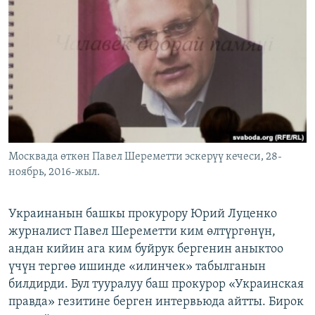
ОНЛАЙН ШЕРИНЕ
ЭЖЕ-СИҢДИЛЕР
АЗАТТЫК+
ЫҢГАЙСЫЗ СУРООЛОР
ЭЕ/АРнун бардык сайттары
Москвада өткөн Павел Шереметти эскерүү кечеси, 28-
ноябрь, 2016-жыл.
Украинанын башкы прокурору Юрий Луценко
журналист Павел Шереметти ким өлтүргөнүн,
андан кийин ага ким буйрук бергенин аныктоо
үчүн тергөө ишинде «илинчек» табылганын
билдирди. Бул тууралуу баш прокурор «Украинская
правда» гезитине берген интервьюда айтты. Бирок