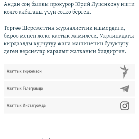
Андан соң башкы прокурор Юрий Луценкону ишти
колго албаганы үчүн сотко берген.
Тергөө Шереметтин журналисттик ишмердиги,
бирөө менен жеке кастык мамилеси, Украинадагы
кырдаалды курчутуу жана машиненин бузуктугу
деген версиялар каралып жатканын билдирген.
Азаттык тиркемеси
Азаттык Телеграмда
Азаттык Инстаграмда