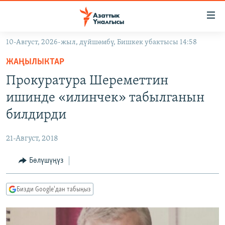
Линктер
Мазмунга
өтүңүз
10-Август, 2026-жыл, дүйшөмбү, Бишкек убактысы 14:58
Навигацияга
ЖАҢЫЛЫКТАР
өтүңүз
ЖАҢЫЛЫКТАР
КЫРГЫЗСТАН
Издөөгө
Прокуратура Шереметтин
салыңыз
ДҮЙНӨ
КЫРГЫЗСТАН
ишинде «илинчек» табылганын
УКРАИНА
САЯСАТ
ДҮЙНӨ
билдирди
АТАЙЫН ИЛИКТӨӨ
ЭКОНОМИКА
БОРБОР АЗИЯ
21-Август, 2018
ТВ ПРОГРАММАЛАР
МАДАНИЯТ
Бөлүшүңүз
ПОДКАСТ
БҮГҮН АЗАТТЫКТА
ӨЗГӨЧӨ ПИКИР
ЭКСПЕРТТЕР ТАЛДАЙТ
Бизди Google'дан табыңыз
БИЗ ЖАНА ДҮЙНӨ
Русский
ДАНИСТЕ