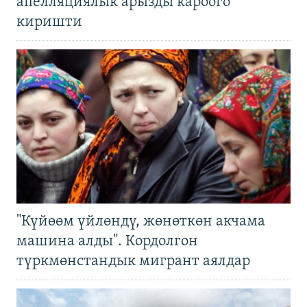
апелляциялык арызды кароого
киришти
"Күйөөм үйлөндү, жөнөткөн акчама
машина алды". Кордолгон
түркмөнстандык мигрант аялдар