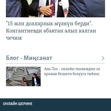
"15 млн долларлык мүлкүн берди".
Конгантиевди абактан алып калган
чечим
Блог - Миңсанат
Ала-Тоо – онлайн таалимдин эл
аралык бешиги болууга тийиш
ОНЛАЙН ШЕРИНЕ