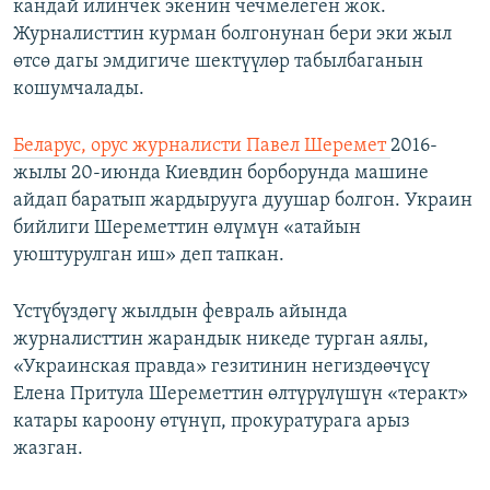
кандай илинчек экенин чечмелеген жок.
Журналисттин курман болгонунан бери эки жыл
өтсө дагы эмдигиче шектүүлөр табылбаганын
кошумчалады.
Беларус, орус журналисти Павел Шеремет
2016-
жылы 20-июнда Киевдин борборунда машине
айдап баратып жардырууга дуушар болгон. Украин
бийлиги Шереметтин өлүмүн «атайын
уюштурулган иш» деп тапкан.
Үстүбүздөгү жылдын февраль айында
журналисттин жарандык никеде турган аялы,
«Украинская правда» гезитинин негиздөөчүсү
Елена Притула Шереметтин өлтүрүлүшүн «теракт»
катары кароону өтүнүп, прокуратурага арыз
жазган.