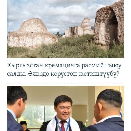
Кыргызстан кремацияга расмий тыюу
салды. Өлкөдө көрүстөн жетиштүүбү?