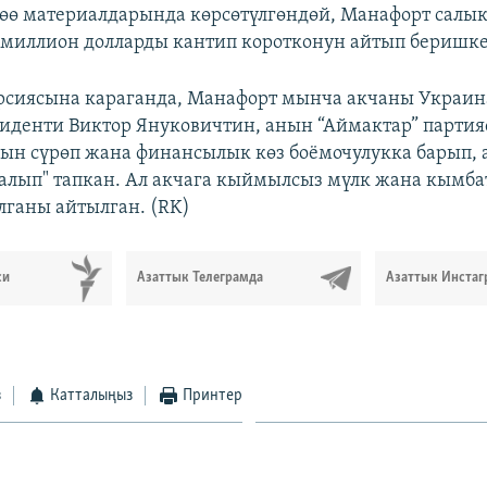
гөө материалдарында көрсөтүлгөндөй, Манафорт салы
миллион долларды кантип коротконун айтып беришке
ерсиясына караганда, Манафорт мынча акчаны Украи
иденти Виктор Януковичтин, анын “Аймактар” парти
н сүрөп жана финансылык көз боёмочулукка барып, 
алып" тапкан. Ал акчага кыймылсыз мүлк жана кымба
алганы айтылган. (RK)
си
Азаттык Телеграмда
Азаттык Инстаг
з
Катталыңыз
Принтер