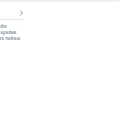
айн
 аралык
га тийиш