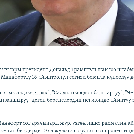
рачылары президент Дональд Трамптын шайлоо штаб
Манафортту 18 айыптоонун сегизи боюнча күнөөлүү д
нктык алдамчылык", "Салык төлөөдөн баш тартуу", "Че
ин жашыруу" деген беренелердин негизинде айыптуу 
анафорт сот арачылары жүргүзгөн ишке рахматын ай
экенин билдирди. Эки жумага созулган сот процессинд