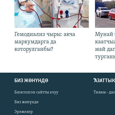
Гемодиализ чыры: акча
Мунай 
маркумдарга да
каатчы
которулганбы?
май да
турган
БИЗ ЖӨНҮНДӨ
"АЗАТТЫ
Блоктолгон сайтты ачуу
Тилим - ди
Биз жөнүндө
Русский
Эрежелер