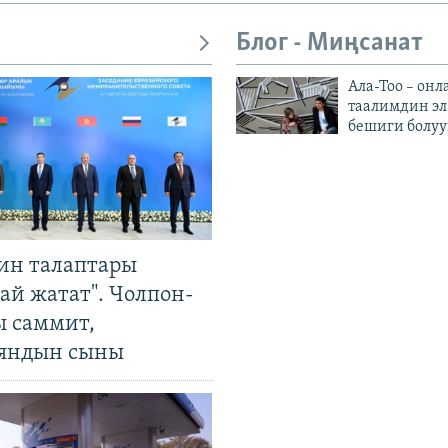
Блог - Миңсанат
Ала-Тоо – онл
таалимдин эл
бешиги болуу
ин талаптары
ай жатат". Чолпон-
ы саммит,
яндын сыны