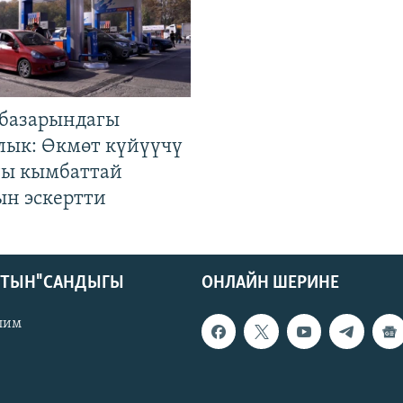
базарындагы
лык: Өкмөт күйүүчү
гы кымбаттай
ын эскертти
КТЫН" САНДЫГЫ
ОНЛАЙН ШЕРИНЕ
лим