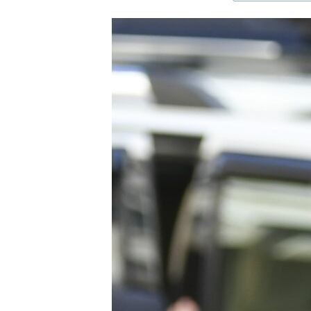
ЭЖЕ-СИҢДИЛЕР
АЗАТТЫК+
ЫҢГАЙСЫЗ СУРООЛОР