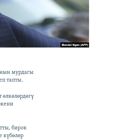
ынын мурдагы
еп тапты.
т өлкөлөрдөгү
экени
тты, бирок
е күбөлөр