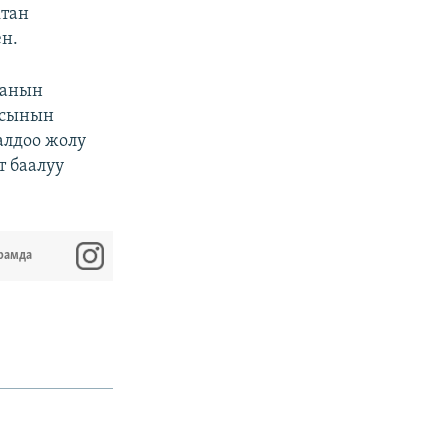
ктан
н.
нанын
ясынын
алдоо жолу
т баалуу
рамда