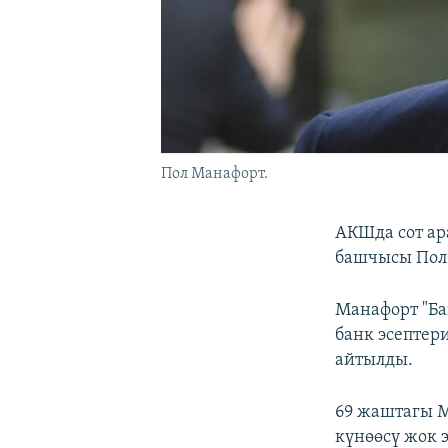
Пол Манафорт.
АКШда сот а
башчысы Пол 
Манафорт "Ба
банк эсептер
айтылды.
69 жаштагы М
күнөөсү жок 