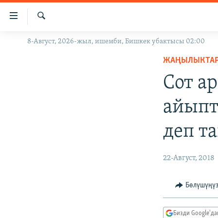
Линктер
Мазмунга
өтүңүз
Издөө
8-Август, 2026-жыл, ишемби, Бишкек убактысы 02:00
ЖАҢЫЛЫКТАР
Навигацияга
өтүңүз
ЖАҢЫЛЫКТА
КЫРГЫЗСТАН
Издөөгө
Сот а
ДҮЙНӨ
КЫРГЫЗСТАН
салыңыз
УКРАИНА
САЯСАТ
ДҮЙНӨ
айыпт
АТАЙЫН ИЛИКТӨӨ
ЭКОНОМИКА
БОРБОР АЗИЯ
деп т
ТВ ПРОГРАММАЛАР
МАДАНИЯТ
ПОДКАСТ
БҮГҮН АЗАТТЫКТА
22-Август, 2018
ӨЗГӨЧӨ ПИКИР
ЭКСПЕРТТЕР ТАЛДАЙТ
БИЗ ЖАНА ДҮЙНӨ
Бөлүшүңү
ДАНИСТЕ
Бизди Google'д