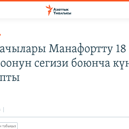
Р
рачылары Манафортту 18
оонун сегизи боюнча кү
апты
з
ан табыңыз