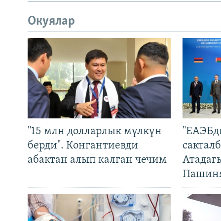
Окуялар
"15 млн долларлык мүлкүн
"ЕАЭБд
берди". Конгантиевди
сакталб
абактан алып калган чечим
Атадаг
Пашин