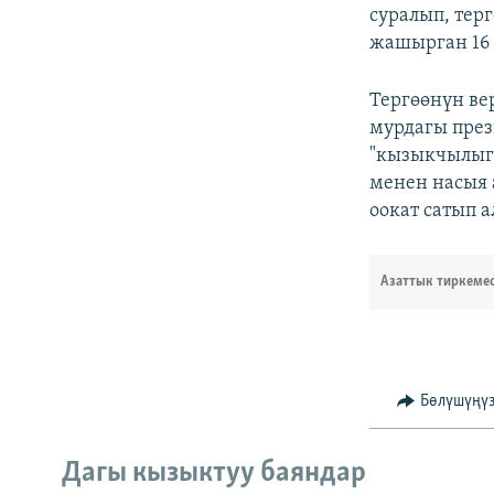
суралып, тер
жашырган 16 
Тергөөнүн в
мурдагы през
"кызыкчылыгы
менен насыя 
оокат сатып 
Азаттык тиркеме
Бөлүшүңү
Дагы кызыктуу баяндар