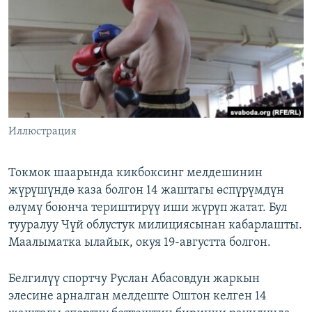
ОНЛАЙН ШЕРИНЕ
ЭЖЕ-СИҢДИЛЕР
АЗАТТЫК+
ЫҢГАЙСЫЗ СУРООЛОР
ЭЕ/АРнун бардык сайттары
Иллюстрация
Токмок шаарында кикбоксинг мелдешинин
жүрүшүндө каза болгон 14 жаштагы өспүрүмдүн
өлүмү боюнча териштирүү иши жүрүп жатат. Бул
тууралуу Чүй облустук милициясынан кабарлашты.
Маалыматка ылайык, окуя 19-августта болгон.
Белгилүү спортчу Руслан Абасовдун жаркын
элесине арналган мелдеште Оштон келген 14