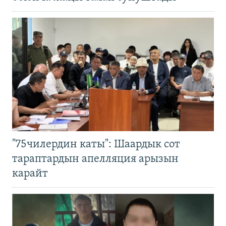
"75чилердин каты": Шаардык сот
тараптардын апелляция арызын
карайт