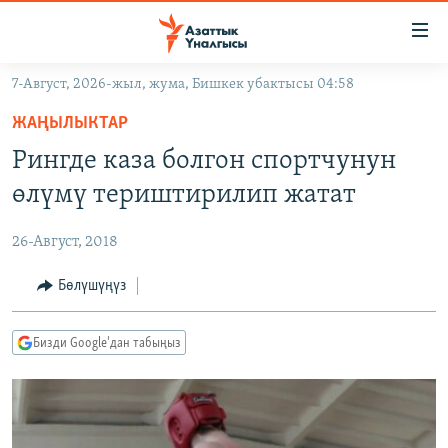
Линктер
Мазмунга
өтүңүз
7-Август, 2026-жыл, жума, Бишкек убактысы 04:58
Навигацияга
ЖАҢЫЛЫКТАР
өтүңүз
ЖАҢЫЛЫКТАР
КЫРГЫЗСТАН
Издөөгө
Рингде каза болгон спортчунун
салыңыз
ДҮЙНӨ
КЫРГЫЗСТАН
өлүмү териштирилип жатат
УКРАИНА
САЯСАТ
ДҮЙНӨ
26-Август, 2018
АТАЙЫН ИЛИКТӨӨ
ЭКОНОМИКА
БОРБОР АЗИЯ
ТВ ПРОГРАММАЛАР
Бөлүшүңүз
МАДАНИЯТ
ПОДКАСТ
БҮГҮН АЗАТТЫКТА
Бизди Google'дан табыңыз
ӨЗГӨЧӨ ПИКИР
ЭКСПЕРТТЕР ТАЛДАЙТ
БИЗ ЖАНА ДҮЙНӨ
Русский
ДАНИСТЕ