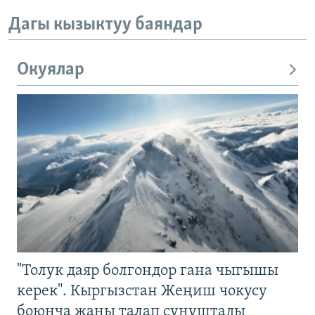
Дагы кызыктуу баяндар
Окуялар
"Толук даяр болгондор гана чыгышы
керек". Кыргызстан Жеңиш чокусу
боюнча жаңы талап сунуштады