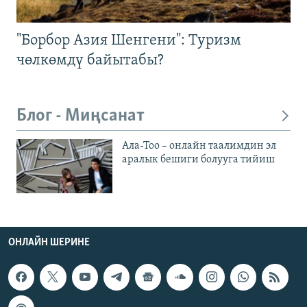
"Борбор Азия Шенгени": Туризм
чөлкөмдү байытабы?
Блог - Миңсанат
Ала-Тоо – онлайн таалимдин эл
аралык бешиги болууга тийиш
ОНЛАЙН ШЕРИНЕ