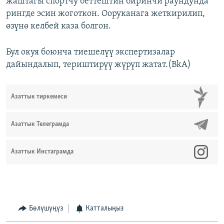
жаштагы спортчу беттештин биринчи раундунда
рингде эсин жоготкон. Ооруканага жеткирилип,
өзүнө келбей каза болгон.
Бул окуя боюнча тиешелүү экспертизалар
дайындалып, териштирүү жүрүп жатат.(BkA)
Азаттык тиркемеси
Азаттык Телеграмда
Азаттык Инстаграмда
Бөлүшүңүз
Катталыңыз