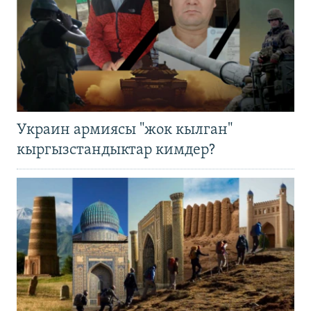
Украин армиясы "жок кылган"
кыргызстандыктар кимдер?