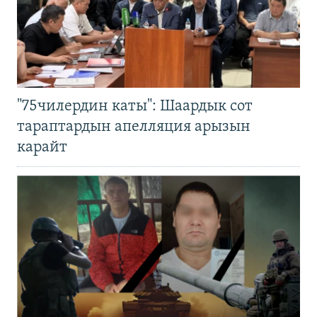
"75чилердин каты": Шаардык сот
тараптардын апелляция арызын
карайт