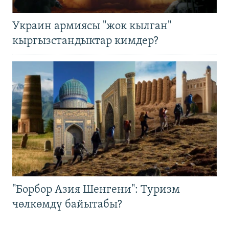
Украин армиясы "жок кылган"
кыргызстандыктар кимдер?
"Борбор Азия Шенгени": Туризм
чөлкөмдү байытабы?