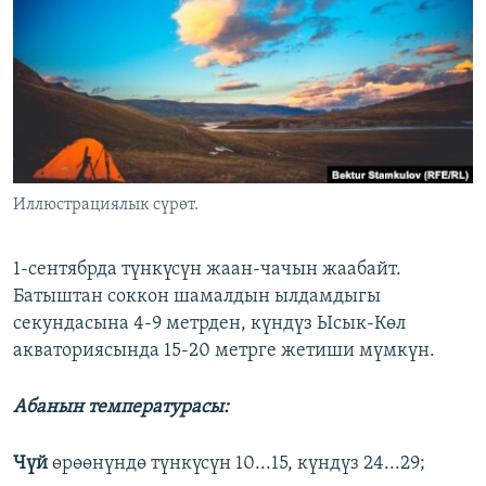
ОНЛАЙН ШЕРИНЕ
ЭЖЕ-СИҢДИЛЕР
АЗАТТЫК+
ЫҢГАЙСЫЗ СУРООЛОР
ЭЕ/АРнун бардык сайттары
Иллюстрациялык сүрөт.
1-сентябрда түнкүсүн жаан-чачын жаабайт.
Батыштан соккон шамалдын ылдамдыгы
секундасына 4-9 метрден, күндүз Ысык-Көл
акваториясында 15-20 метрге жетиши мүмкүн.
Абанын температурасы:
Чүй
өрөөнүндө түнкүсүн 10...15, күндүз 24...29;