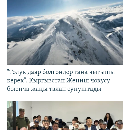
"Толук даяр болгондор гана чыгышы
керек". Кыргызстан Жеңиш чокусу
боюнча жаңы талап сунуштады