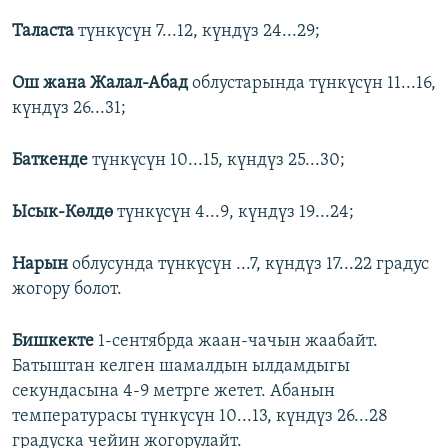
Таласта
түнкүсүн 7...12, күндүз 24...29;
Ош жана Жалал-Абад
облустарында түнкүсүн 11...16,
күндүз 26...31;
Баткенде
түнкүсүн 10...15, күндүз 25...30;
Ысык-Көлдө
түнкүсүн 4...9, күндүз 19...24;
Нарын
облусунда түнкүсүн ...7, күндүз 17...22 градус
жогору болот.
Бишкекте
1-сентябрда жаан-чачын жаабайт.
Батыштан келген шамалдын ылдамдыгы
секундасына 4-9 метрге жетет. Абанын
температурасы түнкүсүн 10...13, күндүз 26...28
градуска чейин жогорулайт.