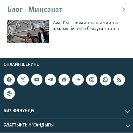
Блог - Миңсанат
Ала-Тоо – онлайн таалимдин эл
аралык бешиги болууга тийиш
ОНЛАЙН ШЕРИНЕ
БИЗ ЖӨНҮНДӨ
"АЗАТТЫКТЫН" САНДЫГЫ