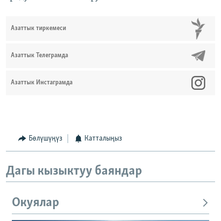
Азаттык тиркемеси
Азаттык Телеграмда
Азаттык Инстаграмда
Бөлүшүңүз
Катталыңыз
Дагы кызыктуу баяндар
Окуялар