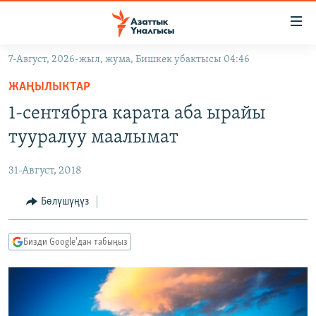
Линктер
Мазмунга
өтүңүз
7-Август, 2026-жыл, жума, Бишкек убактысы 04:46
Навигацияга
ЖАҢЫЛЫКТАР
өтүңүз
ЖАҢЫЛЫКТАР
КЫРГЫЗСТАН
Издөөгө
1-сентябрга карата аба ырайы
салыңыз
ДҮЙНӨ
КЫРГЫЗСТАН
тууралуу маалымат
УКРАИНА
САЯСАТ
ДҮЙНӨ
31-Август, 2018
АТАЙЫН ИЛИКТӨӨ
ЭКОНОМИКА
БОРБОР АЗИЯ
ТВ ПРОГРАММАЛАР
Бөлүшүңүз
МАДАНИЯТ
ПОДКАСТ
БҮГҮН АЗАТТЫКТА
Бизди Google'дан табыңыз
ӨЗГӨЧӨ ПИКИР
ЭКСПЕРТТЕР ТАЛДАЙТ
БИЗ ЖАНА ДҮЙНӨ
Русский
ДАНИСТЕ