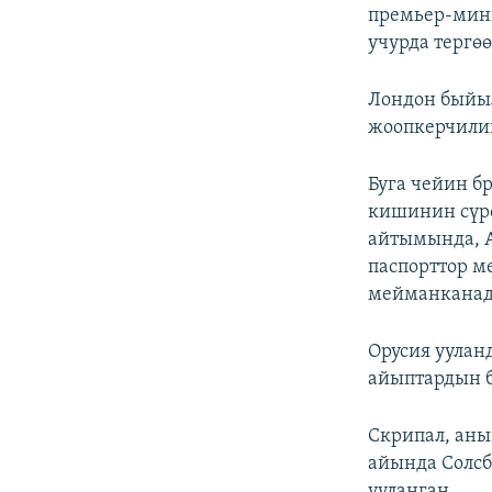
премьер-мини
учурда тергө
Лондон быйыл
жоопкерчилик
Буга чейин б
кишинин сүр
айтымында, А
паспорттор м
мейманканада
Орусия уулан
айыптардын б
Скрипал, аны
айында Солсб
ууланган.