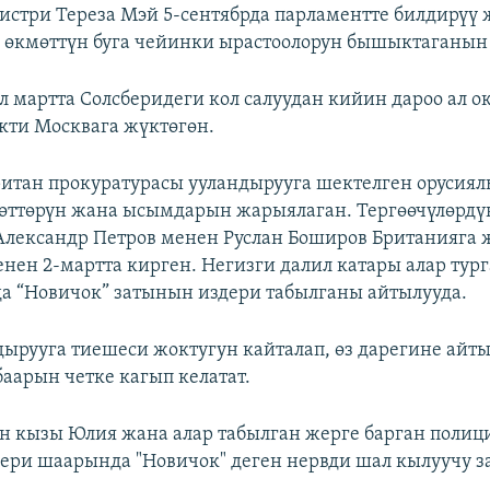
стри Тереза Мэй 5-сентябрда парламентте билдирүү 
ө өкмөттүн буга чейинки ырастоолорун бышыктаганын
 мартта Солсберидеги кол салуудан кийин дароо ал ок
ти Москвага жүктөгөн.
ритан прокуратурасы ууландырууга шектелген орусиял
өттөрүн жана ысымдарын жарыялаган. Тергөөчүлөрдү
лександр Петров менен Руслан Боширов Британияга 
енен 2-мартта кирген. Негизги далил катары алар тур
 “Новичок” затынын издери табылганы айтылууда.
дырууга тиешеси жоктугун кайталап, өз дарегине айт
аарын четке кагып келатат.
н кызы Юлия жана алар табылган жерге барган полиц
ери шаарында "Новичок" деген нервди шал кылуучу з