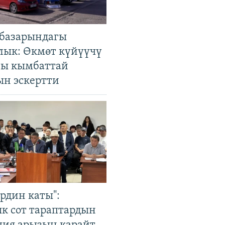
базарындагы
лык: Өкмөт күйүүчү
гы кымбаттай
ын эскертти
рдин каты":
к сот тараптардын