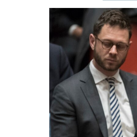
ЭЖЕ-СИҢДИЛЕР
АЗАТТЫК+
ЫҢГАЙСЫЗ СУРООЛОР