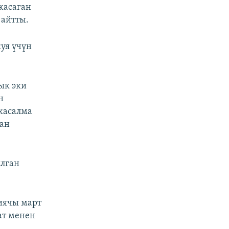
жасаган
 айтты.
уя үчүн
ык эки
н
жасалма
ган
ылган
иячы март
ат менен