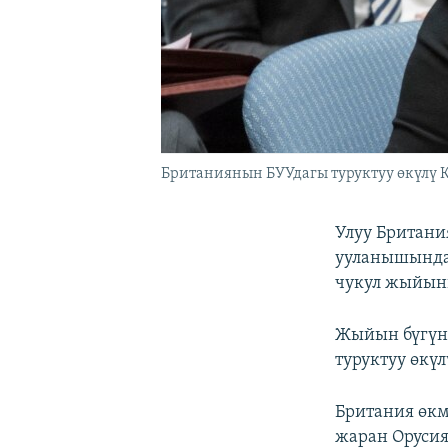
Британиянын БУУдагы туруктуу өкүлү 
Улуу Британи
ууланышында
чукул жыйынг
Жыйын бүгүн,
туруктуу өкү
Британия өкм
жаран Орусия