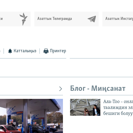
си
Азаттык Телеграмда
Азаттык Инстаг
з
Катталыңыз
Принтер
Блог - Миңсанат
Ала-Тоо – онл
таалимдин эл
бешиги болуу