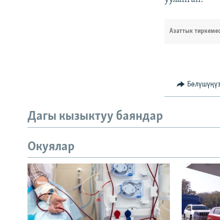
Азаттык тиркеме
Бөлүшүңү
Дагы кызыктуу баяндар
Окуялар