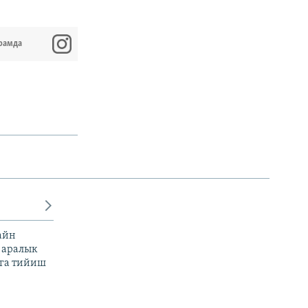
рамда
айн
 аралык
га тийиш