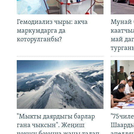
Гемодиализ чыры: акча
Мунай 
маркумдарга да
каатчы
которулганбы?
май да
турган
"Мыкты даярдыгы барлар
"75чиле
гана чыксын". Жеңиш
Шаарды