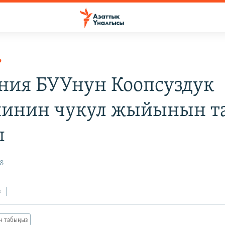
Р
ния БУУнун Коопсуздук
инин чукул жыйынын т
ы
18
з
ан табыңыз