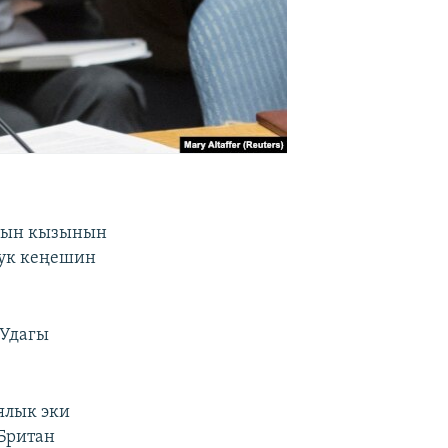
анын кызынын
ук кеңешин
УУдагы
ялык эки
Британ