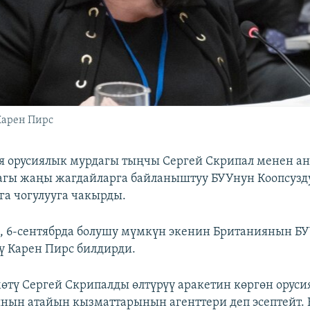
Карен Пирс
я орусиялык мурдагы тыңчы Сергей Скрипал менен 
гы жаңы жагдайларга байланыштуу БУУнун Коопсузд
а чогулууга чакырды.
 6-сентябрда болушу мүмкүн экенин Британиянын Б
лү Карен Пирс билдирди.
өтү Сергей Скрипалды өлтүрүү аракетин көргөн оруси
нын атайын кызматтарынын агенттери деп эсептейт. 