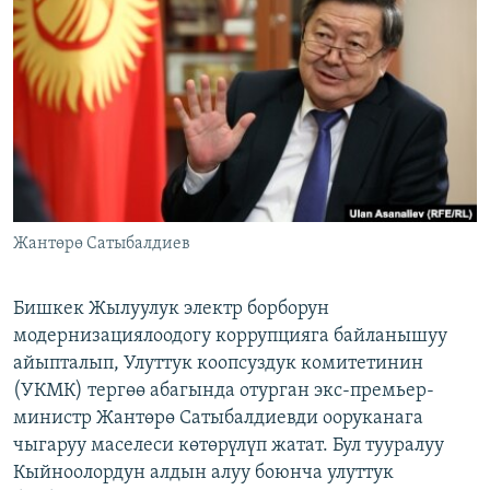
ОНЛАЙН ШЕРИНЕ
ЭЖЕ-СИҢДИЛЕР
АЗАТТЫК+
ЫҢГАЙСЫЗ СУРООЛОР
ЭЕ/АРнун бардык сайттары
Жантөрө Сатыбалдиев
Бишкек Жылуулук электр борборун
модернизациялоодогу коррупцияга байланышуу
айыпталып, Улуттук коопсуздук комитетинин
(УКМК) тергөө абагында отурган экс-премьер-
министр Жантөрө Сатыбалдиевди ооруканага
чыгаруу маселеси көтөрүлүп жатат. Бул тууралуу
Кыйноолордун алдын алуу боюнча улуттук