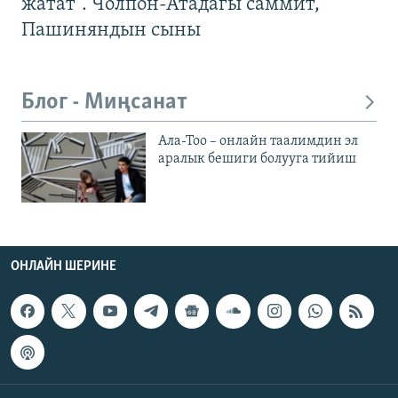
жатат". Чолпон-Атадагы саммит,
Пашиняндын сыны
Блог - Миңсанат
Ала-Тоо – онлайн таалимдин эл
аралык бешиги болууга тийиш
ОНЛАЙН ШЕРИНЕ