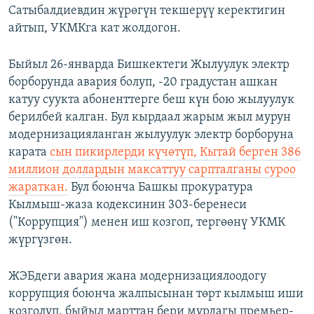
Сатыбалдиевдин жүрөгүн текшерүү керектигин
айтып, УКМКга кат жолдогон.
Быйыл 26-январда Бишкектеги Жылуулук электр
борборунда авария болуп, -20 градустан ашкан
катуу суукта абоненттерге беш күн бою жылуулук
берилбей калган. Бул кырдаал жарым жыл мурун
модернизацияланган жылуулук электр борборуна
карата
сын пикирлерди күчөтүп, Кытай берген 386
миллион доллардын максаттуу сарпталганы суроо
жараткан.
Бул боюнча Башкы прокуратура
Кылмыш-жаза кодексинин 303-беренеси
("Коррупция") менен иш козгоп, тергөөнү УКМК
жүргүзгөн.
ЖЭБдеги авария жана модернизациялоодогу
коррупция боюнча жалпысынан төрт кылмыш иши
козголуп, быйыл марттан бери мурдагы премьер-