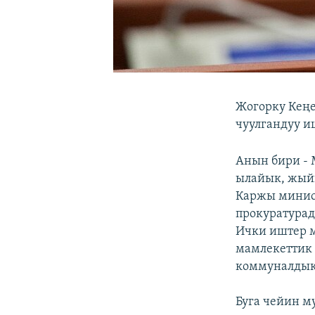
Жогорку Кең
чуулгандуу и
Анын бири - 
ылайык, жый
Каржы минис
прокуратурад
Ички иштер 
мамлекеттик 
коммуналдык 
Буга чейин м