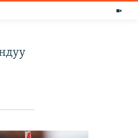
андуу