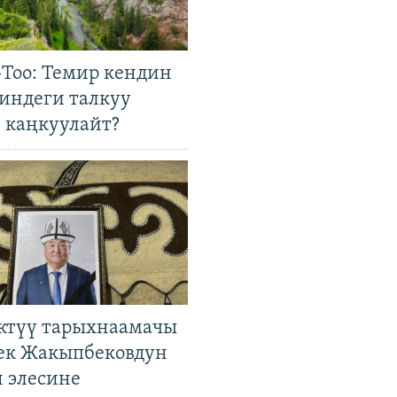
Тоо: Темир кендин
гиндеги талкуу
 каңкуулайт?
ктүү тарыхнаамачы
к Жакыпбековдун
 элесине