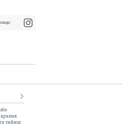
рамда
айн
 аралык
га тийиш