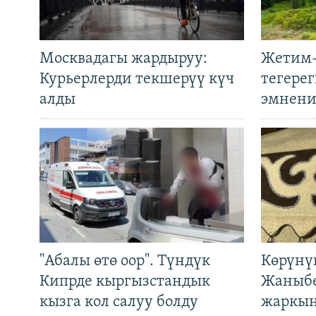
Москвадагы жардыруу:
Жетим-
Курьерлерди текшерүү күч
тегере
алды
эмнени
"Абалы өтө оор". Түндүк
Көрүнү
Кипрде кыргызстандык
Жаныбе
кызга кол салуу болду
жаркын