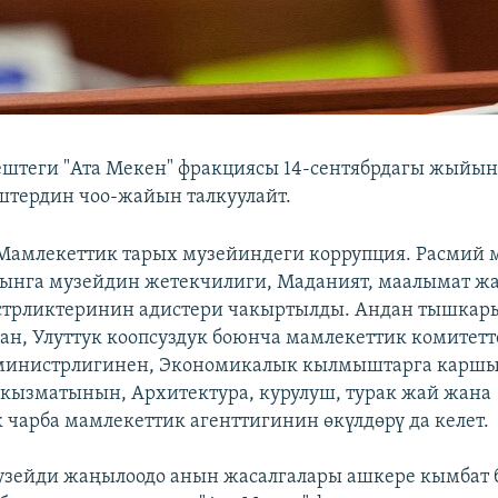
ештеги "Ата Мекен" фракциясы 14-сентябрдагы жыйы
штердин чоо-жайын талкуулайт.
Мамлекеттик тарых музейиндеги коррупция. Расмий
ынга музейдин жетекчилиги, Маданият, маалымат жа
трликтеринин адистери чакыртылды. Андан тышкар
ан, Улуттук коопсуздук боюнча мамлекеттик комитетт
министрлигинен, Экономикалык кылмыштарга каршы
кызматынын, Архитектура, курулуш, турак жай жана
чарба мамлекеттик агенттигинин өкүлдөрү да келет.
узейди жаңылоодо анын жасалгалары ашкере кымбат 