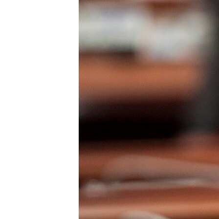
ЭЖЕ-СИҢДИЛЕР
АЗАТТЫК+
ЫҢГАЙСЫЗ СУРООЛОР