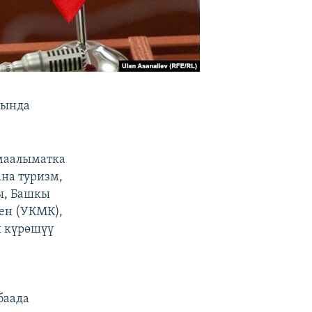
нында
 маалыматка
на туризм,
ы, Башкы
ен (УКМК),
 күрөшүү
баада