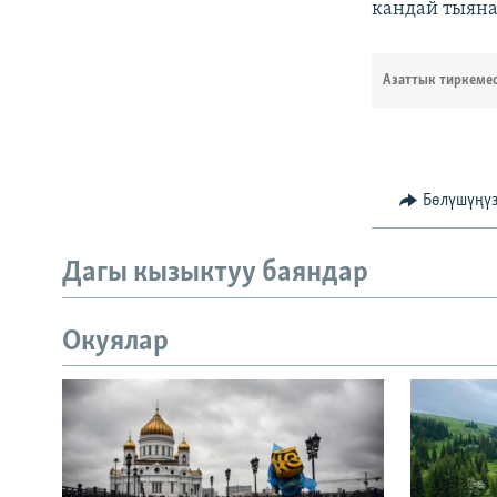
кандай тыяна
Азаттык тиркеме
Бөлүшүңү
Дагы кызыктуу баяндар
Окуялар