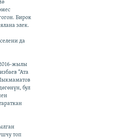
мө
эмес
огон. Бирок
лана элек.
селени да
 2016-жылы
избаев “Ата
 Шыкмаматов
өгөнүн, бул
нен
тараткан
ылган
ушчу топ