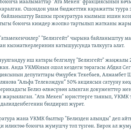
 боюнча маалыматтар "Ата Мекен" фракциясынын көч
аралган. Ошондон улам бюджеттик каражатты туура 
а байланыштуу Башкы прокуратура кылмыш ишин козг
ыгы боюнча кимдер жоопко тартылып жатканы жарыя
"атамекенчилер" "Белизгейт" чырына байланыштуу ма
ан кызматкерлеринин катышуусунда талкууга алат.
чуулгандуу иш катары белгилүү "Белизгейт" жаңжалы
кан. Анда УКМКнын ошол кездеги төрагасы Абдил Сег
циясынын депутаттары Өмүрбек Текебаев, Алмамбет
лянова “Альфа Телекомдун” 50% акциясын сатууну көзд
ерикадагы Белиз өлкөсүнөн алынган документтер ме
 жарыялаган. ​"Ата Мекен" юристтерге таянып, УКМК 
далилденбегенин билдирип жүрөт.
атура жана УКМК былтыр "Белизден алынды" деп айт
и иликтөө боюнча жумушчу топ түзгөн. Бирок ал жум