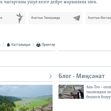
к чыгарганы ушул кезге дейре жарыялана элек.
си
Азаттык Телеграмда
Азаттык Инстаг
з
Катталыңыз
Принтер
Блог - Миңсанат
Ала-Тоо – онл
таалимдин эл
бешиги болуу