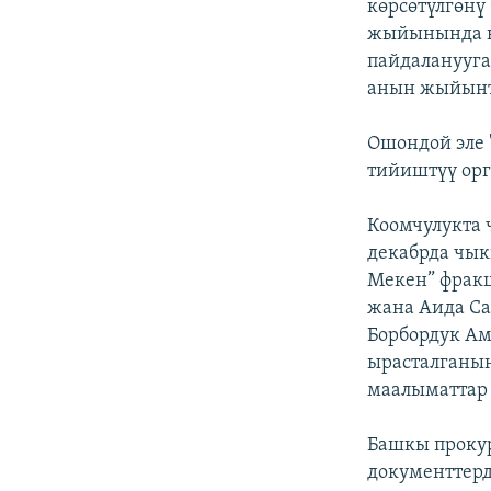
көрсөтүлгөнү
жыйынында к
пайдаланууг
анын жыйынт
Ошондой эле 
тийиштүү орг
Коомчулукта 
декабрда чык
Мекен” фрак
жана Аида Са
Борбордук Ам
ырасталганын
маалыматтар 
Башкы прокур
документтерд