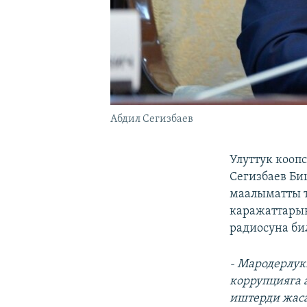
Абдил Сегизбаев
Улуттук кооп
Сегизбаев Би
маалыматты т
каражаттарын
радиосуна би
- Мародерлук
коррупцияга 
иштерди жаса