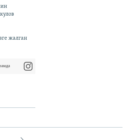
йин
кулов
вге жалган
рамда