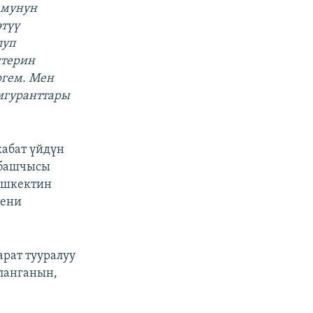
 мунун
өтүү
луп
штерин
ргем. Мен
игуранттары
кабат үйдүн
 башчысы
Бишкектин
кени
рат тууралуу
ланганын,