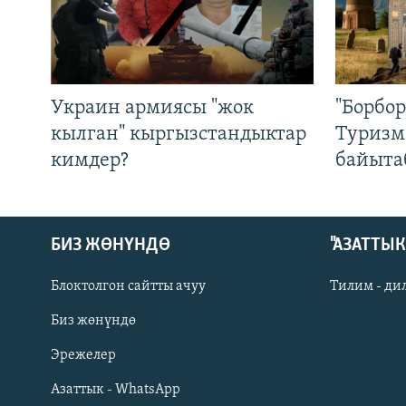
Украин армиясы "жок
"Борбо
кылган" кыргызстандыктар
Туризм
кимдер?
байыта
БИЗ ЖӨНҮНДӨ
"АЗАТТЫ
Блоктолгон сайтты ачуу
Тилим - ди
Биз жөнүндө
Русский
Эрежелер
Азаттык - WhatsApp
ОНЛАЙН ШЕРИНЕ