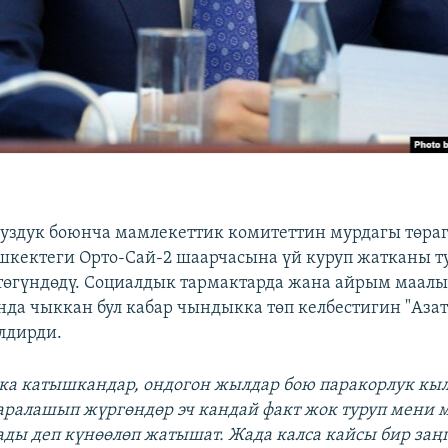
суздук боюнча мамлекеттик комитеттин мурдагы төра
шкектеги Орто-Сай-2 шаарчасына үй куруп жатканы т
өгүндөдү. Социалдык тармактарда жана айрым маал
да чыккан бул кабар чындыкка төп келбестигин "Аза
лдирди.
ка катышкандар, ондогон жылдар бою паракорлук кы
аралашып жүргөндөр эч кандай факт жок туруп мени
ды деп күнөөлөп жатышат. Жада калса кайсы бир заң