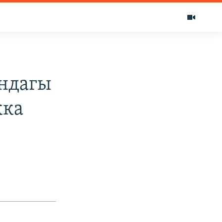
ундагы
кка