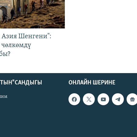
р Азия Шенгени":
 чөлкөмдү
бы?
КТЫН" САНДЫГЫ
ОНЛАЙН ШЕРИНЕ
лим