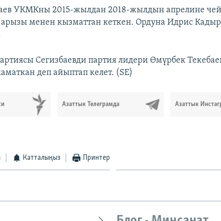
баев УКМКны 2015-жылдан 2018-жылдын апрелине че
 арызы менен кызматтан кеткен. Ордуна Идрис Кадыр
.
партиясы Сегизбаевди партия лидери Өмүрбек Текебае
аматкан деп айыптап келет. (SE)
си
Азаттык Телеграмда
Азаттык Инстаг
з
Катталыңыз
Принтер
Блог - Миңсанат