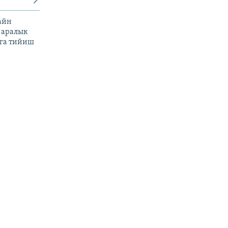
айн
 аралык
га тийиш