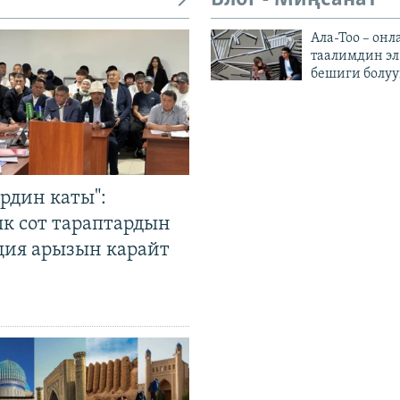
Ала-Тоо – онл
таалимдин эл
бешиги болуу
рдин каты":
к сот тараптардын
ция арызын карайт