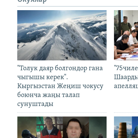
"Толук даяр болгондор гана
"75чиле
чыгышы керек".
Шаарды
Кыргызстан Жеңиш чокусу
апелля
боюнча жаңы талап
сунуштады