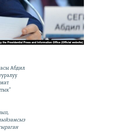
гасы Абдил
ууралуу
ымат
ттык"
лып,
 мыйзамсыз
гыраган