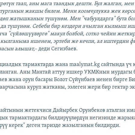
рөтүн таап, аны мага таандык дешти. Бул жалган, мен
турганын жакшы билем. Мени коомчулукка жек көрс
дөп жатышканын түшүнөм. Мен "чабуулдарга" бута бо
да түшүнөм. Себеби бир кездери ачылган кылмыш и
нча "сүйлөшүүлөргө" макул болбой, сотко чейин жетки
 кылганыма ишенем, эртеби же кечпи, ал иштердин ф
засын алышат,
- деди Сегизбаев.
циалдык тармактарда жана maalymat.kg сайтында үч 
яланган. Аны Мантай аттуу ишкер УКМКнын мурдагы
аев жана орун басары Болот Сүйүнбаев менен бирге 
аарчасына куруп жатканы, ээлеген жери бир гектар э
сайтынын жетекчиси Дайырбек Орунбеков аталган има
дык тармактардагы билдирүүлөрдүн негизинде жарыя
рүү керек" деген таризде жазылганын билдирди.