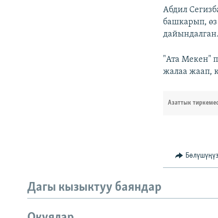
Абдил Сегиз
башкарып, өз
дайындалган
"Ата Мекен" 
жалаа жаап, к
Азаттык тиркеме
Бөлүшүңү
Дагы кызыктуу баяндар
Окуялар