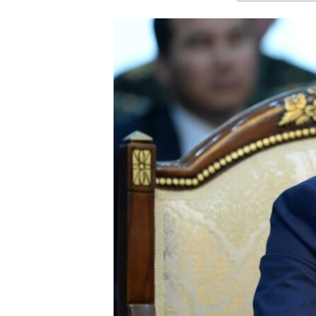
ЭЖЕ-СИҢДИЛЕР
АЗАТТЫК+
ЫҢГАЙСЫЗ СУРООЛОР