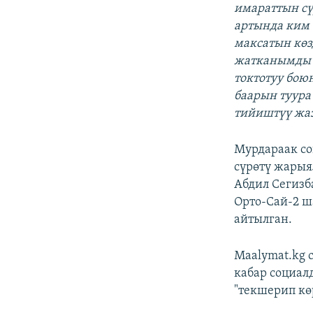
имараттын сү
артында ким 
максатын көз
жатканымды 
токтотуу бою
баарын туура
тийиштүү жа
Мурдараак со
сүрөтү жары
Абдил Сегизб
Орто-Сай-2 ш
айтылган.
Maalymat.kg 
кабар социал
"текшерип кө