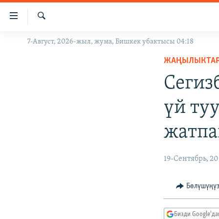
Линктер
Мазмунга
өтүңүз
Издөө
7-Август, 2026-жыл, жума, Бишкек убактысы 04:18
ЖАҢЫЛЫКТАР
Навигацияга
өтүңүз
ЖАҢЫЛЫКТА
КЫРГЫЗСТАН
Издөөгө
Сегиз
ДҮЙНӨ
КЫРГЫЗСТАН
салыңыз
УКРАИНА
САЯСАТ
ДҮЙНӨ
үй ту
АТАЙЫН ИЛИКТӨӨ
ЭКОНОМИКА
БОРБОР АЗИЯ
жатпа
ТВ ПРОГРАММАЛАР
МАДАНИЯТ
ПОДКАСТ
БҮГҮН АЗАТТЫКТА
19-Сентябрь, 20
ӨЗГӨЧӨ ПИКИР
ЭКСПЕРТТЕР ТАЛДАЙТ
БИЗ ЖАНА ДҮЙНӨ
Бөлүшүңү
ДАНИСТЕ
Бизди Google'д