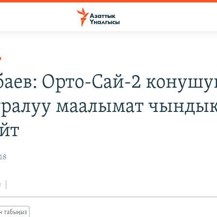
Р
баев: Орто-Сай-2 конуш
уралуу маалымат чынды
йт
18
з
ан табыңыз