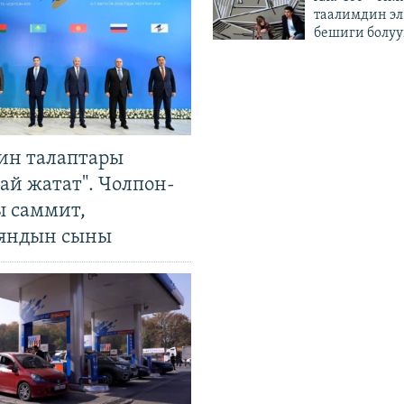
таалимдин эл
бешиги болуу
ин талаптары
ай жатат". Чолпон-
ы саммит,
яндын сыны