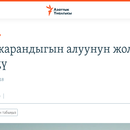
Р
жарандыгын алуунун жо
дү
18
з
ан табыңыз