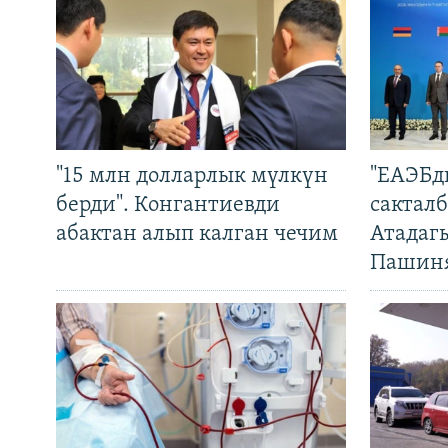
"15 млн долларлык мүлкүн
"ЕАЭБд
берди". Конгантиевди
сакталб
абактан алып калган чечим
Атадаг
Пашин