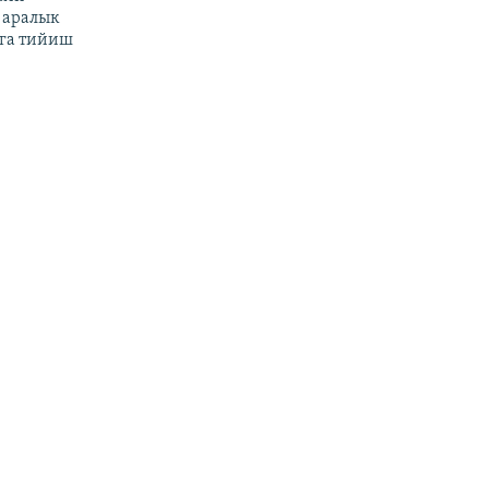
 аралык
га тийиш