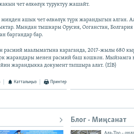
жакын чет өлкөлүк туруктуу жашайт.
 миңден ашык чет өлкөлүк түрк жарандыгын алган. А
ктар. Мындан тышкары Орусия, Ооганстан, Болгария
н баргандар бар.
н расмий маалыматына караганда, 2017-жылы 680 к
рк жарандары менен расмий баш кошкон. Мыйзамга 
йин жарандыкка документ тапшыра алат. (ElB)
з
Катталыңыз
Принтер
Блог - Миңсанат
Ала-Тоо – онл