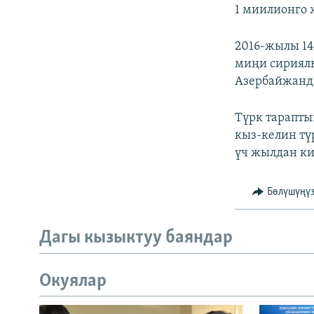
1 миилионго 
2016-жылы 14
миңи сириялы
Азербайжанда
Түрк тарапты
кыз-келин тү
үч жылдан ки
Бөлүшүңү
Дагы кызыктуу баяндар
Окуялар