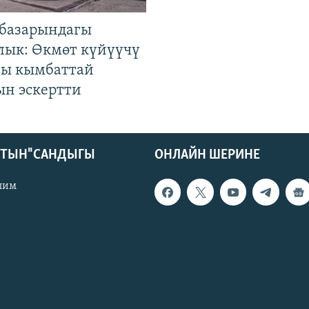
базарындагы
лык: Өкмөт күйүүчү
гы кымбаттай
ын эскертти
КТЫН" САНДЫГЫ
ОНЛАЙН ШЕРИНЕ
лим