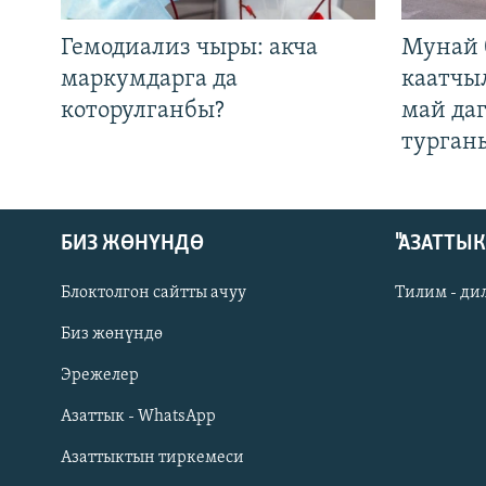
Гемодиализ чыры: акча
Мунай 
маркумдарга да
каатчы
которулганбы?
май да
турган
БИЗ ЖӨНҮНДӨ
"АЗАТТЫ
Блоктолгон сайтты ачуу
Тилим - ди
Биз жөнүндө
Русский
Эрежелер
Азаттык - WhatsApp
ОНЛАЙН ШЕРИНЕ
Азаттыктын тиркемеси