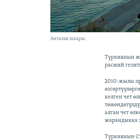
Анталья шаары.
Түркиянын жа
расмий гезити
2010-жылы пр
өзгөртүүлөрг
келген чет ө
төмөндөтүлдү
алган чет өл
жарандыкка ээ
Түркиянын Ст