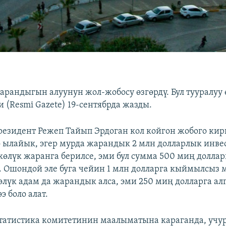
рандыгын алуунун жол-жобосу өзгөрдү. Бул тууралуу
 (Resmi Gazete) 19-сентябрда жазды.
езидент Режеп Тайып Эрдоган кол койгон жобого кир
ө ылайык, эгер мурда жарандык 2 млн долларлык инве
лкөлүк жаранга берилсе, эми бул сумма 500 миң доллар
. Ошондой эле буга чейин 1 млн долларга кыймылсыз 
көлүк адам да жарандык алса, эми 250 миң долларга ал
 боло алат.
атистика комитетинин маалыматына караганда, учурд