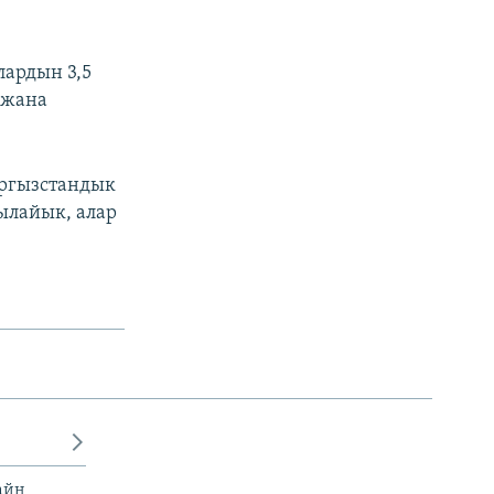
лардын 3,5
 жана
ыргызстандык
ылайык, алар
айн