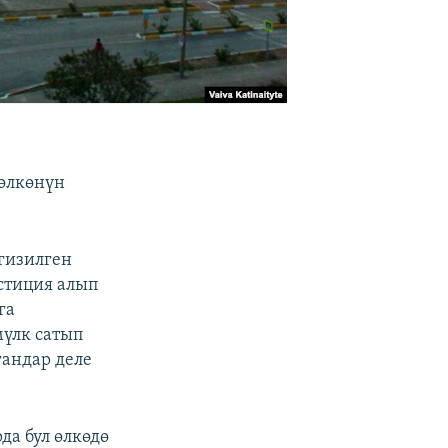
 өлкөнүн
гизилген
стиция алып
га
мүлк сатып
гандар деле
а бул өлкөдө