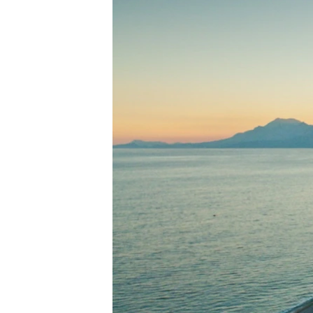
ЭЖЕ-СИҢДИЛЕР
АЗАТТЫК+
ЫҢГАЙСЫЗ СУРООЛОР