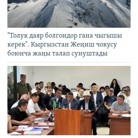
"Толук даяр болгондор гана чыгышы
керек". Кыргызстан Жеңиш чокусу
боюнча жаңы талап сунуштады