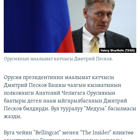
ОНЛАЙН ШЕРИНЕ
ЭЖЕ-СИҢДИЛЕР
АЗАТТЫК+
ЫҢГАЙСЫЗ СУРООЛОР
ЭЕ/АРнун бардык сайттары
Орусиянын маалымат катчысы Дмитрий Песков.
Орусия президентинин маалымат катчысы
Дмитрий Песков Башкы чалгын кызматынын
полковниги Анатолий Чепигага Орусиянын
баатыры деген наам ыйгарылбаганын Дмитрий
Песков билдирди. Бул тууралуу "Медуза" басылмасы
жазды.
Буга чейин "Bellingcat" менен "The Insider" иликтөө