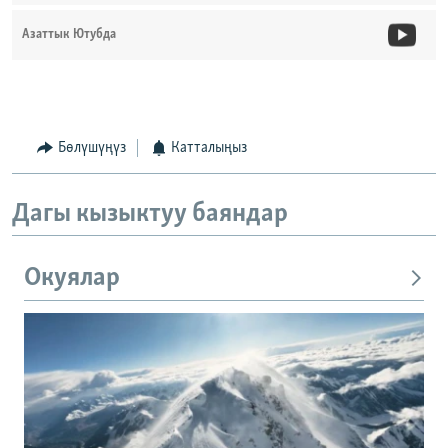
Азаттык Ютубда
Бөлүшүңүз
Катталыңыз
Дагы кызыктуу баяндар
Окуялар