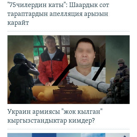
"75чилердин каты": Шаардык сот
тараптардын апелляция арызын
карайт
Украин армиясы "жок кылган"
кыргызстандыктар кимдер?