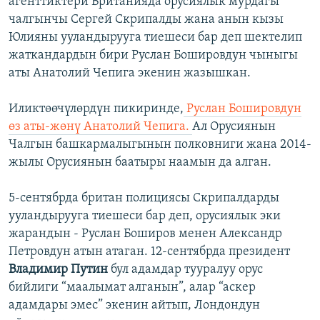
агенттиктери Британияда орусиялык мурдагы
чалгынчы Сергей Скрипалды жана анын кызы
Юлияны ууландырууга тиешеси бар деп шектелип
жаткандардын бири Руслан Бошировдун чыныгы
аты Анатолий Чепига экенин жазышкан.
Иликтөөчүлөрдүн пикиринде,
Руслан Бошировдун
өз аты-жөнү Анатолий Чепига.
Ал Орусиянын
Чалгын башкармалыгынын полковниги жана 2014-
жылы Орусиянын баатыры наамын да алган.
5-сентябрда британ полициясы Скрипалдарды
ууландырууга тиешеси бар деп, орусиялык эки
жарандын - Руслан Боширов менен Александр
Петровдун атын атаган. 12-сентябрда президент
Владимир Путин
бул адамдар тууралуу орус
бийлиги “маалымат алганын”, алар “аскер
адамдары эмес” экенин айтып, Лондондун