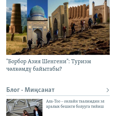
"Борбор Азия Шенгени": Туризм
чөлкөмдү байытабы?
Блог - Миңсанат
Ала-Тоо – онлайн таалимдин эл
аралык бешиги болууга тийиш