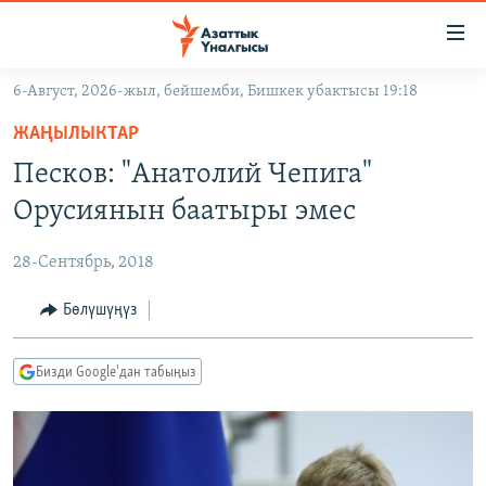
Линктер
Мазмунга
өтүңүз
6-Август, 2026-жыл, бейшемби, Бишкек убактысы 19:18
Навигацияга
ЖАҢЫЛЫКТАР
өтүңүз
ЖАҢЫЛЫКТАР
КЫРГЫЗСТАН
Издөөгө
Песков: "Анатолий Чепига"
салыңыз
ДҮЙНӨ
КЫРГЫЗСТАН
Орусиянын баатыры эмес
УКРАИНА
САЯСАТ
ДҮЙНӨ
28-Сентябрь, 2018
АТАЙЫН ИЛИКТӨӨ
ЭКОНОМИКА
БОРБОР АЗИЯ
ТВ ПРОГРАММАЛАР
Бөлүшүңүз
МАДАНИЯТ
ПОДКАСТ
БҮГҮН АЗАТТЫКТА
Бизди Google'дан табыңыз
ӨЗГӨЧӨ ПИКИР
ЭКСПЕРТТЕР ТАЛДАЙТ
БИЗ ЖАНА ДҮЙНӨ
Русский
ДАНИСТЕ