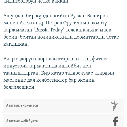
айыптоолорун четке каккан.
Ушундан бир күндөн кийин Руслан Боширов
менен Александр Петров Орусиянын өкмөтү
каржылаган "Russia Today" телеканалына маек
берип, британ полициясынын дооматтарын четке
кагышкан.
Алар өздөрүн спорт азыктарын сатып, фитнес
индустрия тармагында иштейбиз деп
тааныштырган. Бир катар талдоочулар алардын
маегинде дал келбестиктер бар экенин
белгилешкен.
Азаттык тиркемеси
Азаттык Фейсбукта