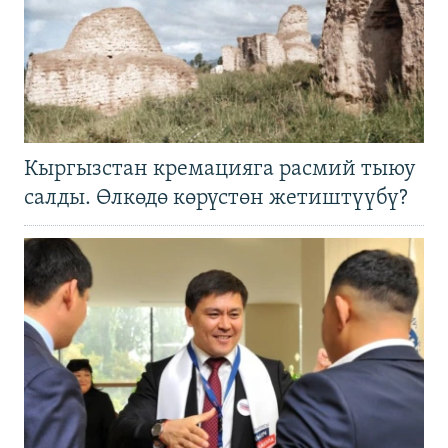
Кыргызстан кремацияга расмий тыюу
салды. Өлкөдө көрүстөн жетиштүүбү?