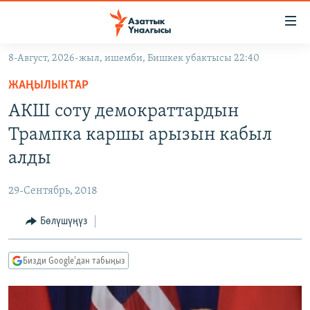
Линктер
Мазмунга
өтүңүз
8-Август, 2026-жыл, ишемби, Бишкек убактысы 22:40
Навигацияга
ЖАҢЫЛЫКТАР
өтүңүз
ЖАҢЫЛЫКТАР
КЫРГЫЗСТАН
Издөөгө
АКШ соту демократтардын
салыңыз
ДҮЙНӨ
КЫРГЫЗСТАН
Трампка каршы арызын кабыл
УКРАИНА
САЯСАТ
ДҮЙНӨ
алды
АТАЙЫН ИЛИКТӨӨ
ЭКОНОМИКА
БОРБОР АЗИЯ
29-Сентябрь, 2018
ТВ ПРОГРАММАЛАР
МАДАНИЯТ
Бөлүшүңүз
ПОДКАСТ
БҮГҮН АЗАТТЫКТА
ӨЗГӨЧӨ ПИКИР
ЭКСПЕРТТЕР ТАЛДАЙТ
Бизди Google'дан табыңыз
БИЗ ЖАНА ДҮЙНӨ
Русский
ДАНИСТЕ