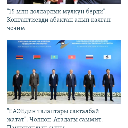
"15 млн долларлык мүлкүн берди".
Конгантиевди абактан алып калган
чечим
"ЕАЭБдин талаптары сакталбай
жатат". Чолпон-Атадагы саммит,