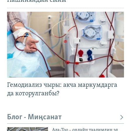
Пашиняндын сыны
Гемодиализ чыры: акча маркумдарга
да которулганбы?
Блог - Миңсанат
Ала-Тоо – онлайн таалимдин эл