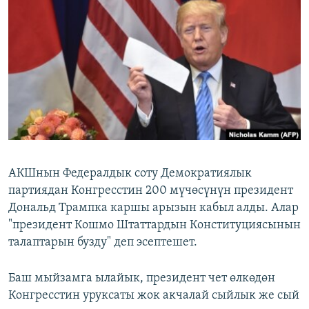
ОНЛАЙН ШЕРИНЕ
ЭЖЕ-СИҢДИЛЕР
АЗАТТЫК+
ЫҢГАЙСЫЗ СУРООЛОР
ЭЕ/АРнун бардык сайттары
АКШнын Федералдык соту Демократиялык
партиядан Конгресстин 200 мүчөсүнүн президент
Дональд Трампка каршы арызын кабыл алды. Алар
"президент Кошмо Штаттардын Конституциясынын
талаптарын бузду" деп эсептешет.
Баш мыйзамга ылайык, президент чет өлкөдөн
Конгресстин уруксаты жок акчалай сыйлык же сый