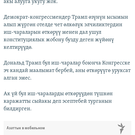
акы алууга укугу жок.
Демократ-конгрессмендер Трамп өзүнүн ысымын
алып жүргөн отелде чет өлкөлүк элчиликтердин
иш-чараларын өткөрүү менен дал ушул
конституциялык жобону бузду деген жүйөнү
келтирүүдө.
Дональд Трамп бул иш-чаралар боюнча Конгресске
эч кандай маалымат бербей, аны өткөрүүгө уруксат
алган эмес.
Ак үй бул иш-чараларды өткөрүүдөн түшкөн
каражатты сыйакы деп эсептебей турганын
билдирген.
Азаттык в мобильном