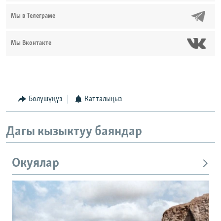
Мы в Телеграме
Мы Вконтакте
Бөлүшүңүз
Катталыңыз
Дагы кызыктуу баяндар
Окуялар