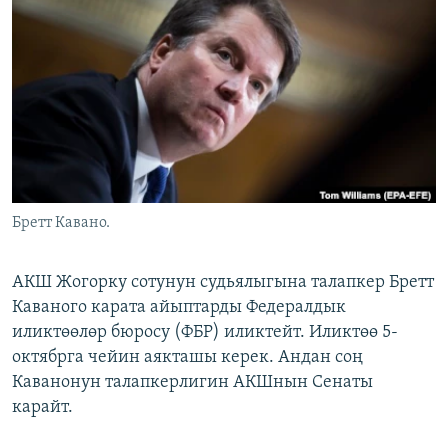
ОНЛАЙН ШЕРИНЕ
ЭЖЕ-СИҢДИЛЕР
АЗАТТЫК+
ЫҢГАЙСЫЗ СУРООЛОР
ЭЕ/АРнун бардык сайттары
Бретт Кавано.
АКШ Жогорку сотунун судьялыгына талапкер Бретт
Каваного карата айыптарды Федералдык
иликтөөлөр бюросу (ФБР) иликтейт. Иликтөө 5-
октябрга чейин аякташы керек. Андан соң
Каванонун талапкерлигин АКШнын Сенаты
карайт.