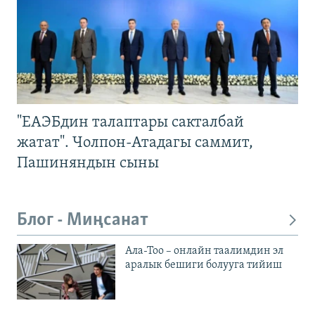
"ЕАЭБдин талаптары сакталбай
жатат". Чолпон-Атадагы саммит,
Пашиняндын сыны
Блог - Миңсанат
Ала-Тоо – онлайн таалимдин эл
аралык бешиги болууга тийиш