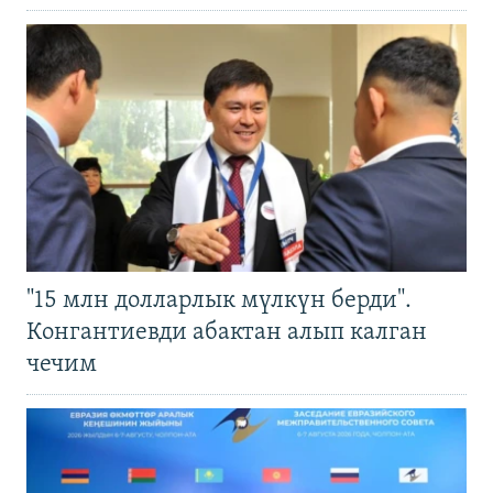
"15 млн долларлык мүлкүн берди".
Конгантиевди абактан алып калган
чечим