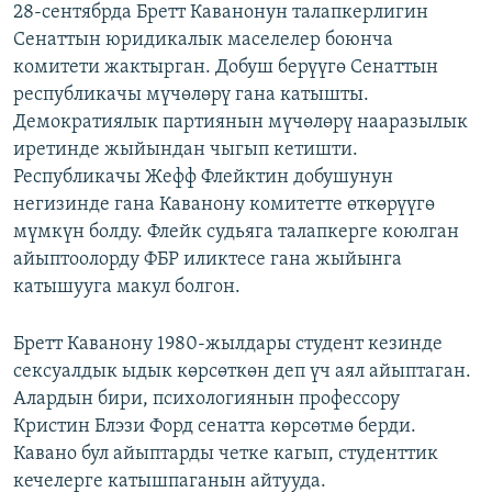
28-сентябрда Бретт Каванонун талапкерлигин
Сенаттын юридикалык маселелер боюнча
комитети жактырган. Добуш берүүгө Сенаттын
республикачы мүчөлөрү гана катышты.
Демократиялык партиянын мүчөлөрү нааразылык
иретинде жыйындан чыгып кетишти.
Республикачы Жефф Флейктин добушунун
негизинде гана Каванону комитетте өткөрүүгө
мүмкүн болду. Флейк судьяга талапкерге коюлган
айыптоолорду ФБР иликтесе гана жыйынга
катышууга макул болгон.
Бретт Каванону 1980-жылдары студент кезинде
сексуалдык ыдык көрсөткөн деп үч аял айыптаган.
Алардын бири, психологиянын профессору
Кристин Блэзи Форд сенатта көрсөтмө берди.
Кавано бул айыптарды четке кагып, студенттик
кечелерге катышпаганын айтууда.