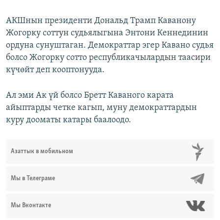
АКШнын президенти Дональд Трамп Каванону
Жогорку соттун судьялыгына Энтони Кеннединин
ордуна сунуштаган. Демократтар эгер Кавано судья
болсо Жогорку сотто республикачылардын таасири
күчөйт деп кооптонууда.
Ал эми Ак үй болсо Бретт Каваного карата
айыптарды четке кагып, муну демократтардын
куру дооматы катары баалоодо.
Азаттык в мобильном
Мы в Телеграме
Мы Вконтакте