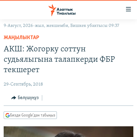
Линктер
Мазмунга
өтүңүз
9-Август, 2026-жыл, жекшемби, Бишкек убактысы 09:37
Навигацияга
ЖАҢЫЛЫКТАР
өтүңүз
ЖАҢЫЛЫКТАР
КЫРГЫЗСТАН
Издөөгө
АКШ: Жогорку соттун
салыңыз
ДҮЙНӨ
КЫРГЫЗСТАН
судьялыгына талапкерди ФБР
УКРАИНА
САЯСАТ
ДҮЙНӨ
текшерет
АТАЙЫН ИЛИКТӨӨ
ЭКОНОМИКА
БОРБОР АЗИЯ
29-Сентябрь, 2018
ТВ ПРОГРАММАЛАР
МАДАНИЯТ
Бөлүшүңүз
ПОДКАСТ
БҮГҮН АЗАТТЫКТА
ӨЗГӨЧӨ ПИКИР
ЭКСПЕРТТЕР ТАЛДАЙТ
Бизди Google'дан табыңыз
БИЗ ЖАНА ДҮЙНӨ
Русский
ДАНИСТЕ