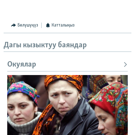
Бөлүшүңүз
Катталыңыз
Дагы кызыктуу баяндар
Окуялар