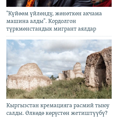
"Күйөөм үйлөндү, жөнөткөн акчама
машина алды". Кордолгон
түркмөнстандык мигрант аялдар
Кыргызстан кремацияга расмий тыюу
салды. Өлкөдө көрүстөн жетиштүүбү?