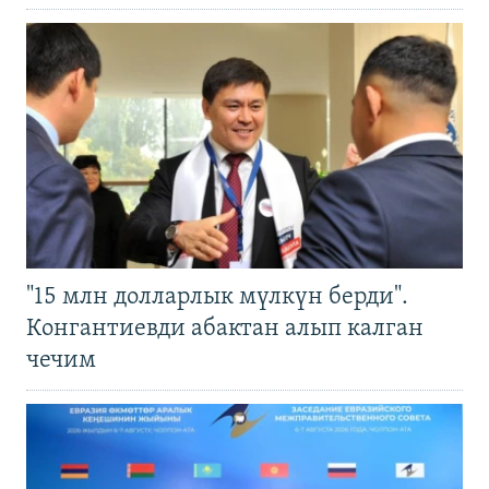
"15 млн долларлык мүлкүн берди".
Конгантиевди абактан алып калган
чечим