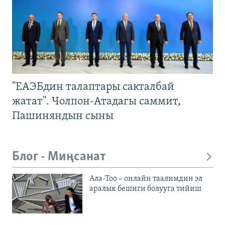
"ЕАЭБдин талаптары сакталбай
жатат". Чолпон-Атадагы саммит,
Пашиняндын сыны
Блог - Миңсанат
Ала-Тоо – онлайн таалимдин эл
аралык бешиги болууга тийиш