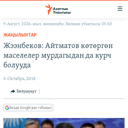
Линктер
Мазмунга
өтүңүз
9-Август, 2026-жыл, жекшемби, Бишкек убактысы 05:43
Навигацияга
ЖАҢЫЛЫКТАР
өтүңүз
ЖАҢЫЛЫКТАР
КЫРГЫЗСТАН
Издөөгө
Жээнбеков: Айтматов көтөргөн
салыңыз
ДҮЙНӨ
КЫРГЫЗСТАН
маселелер мурдагыдан да курч
УКРАИНА
САЯСАТ
ДҮЙНӨ
болууда
АТАЙЫН ИЛИКТӨӨ
ЭКОНОМИКА
БОРБОР АЗИЯ
5-Октябрь, 2018
ТВ ПРОГРАММАЛАР
МАДАНИЯТ
Бөлүшүңүз
ПОДКАСТ
БҮГҮН АЗАТТЫКТА
ӨЗГӨЧӨ ПИКИР
ЭКСПЕРТТЕР ТАЛДАЙТ
Бизди Google'дан табыңыз
БИЗ ЖАНА ДҮЙНӨ
Русский
ДАНИСТЕ