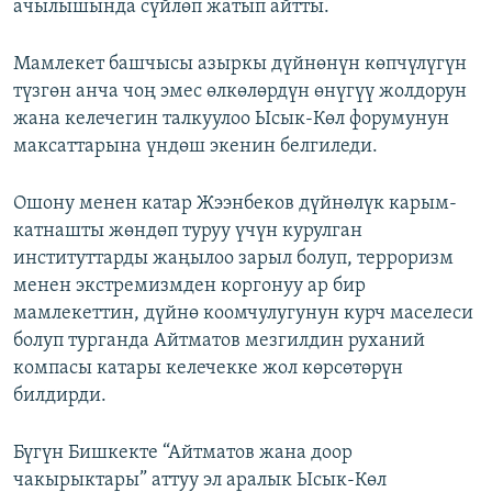
ачылышында сүйлөп жатып айтты.
Мамлекет башчысы азыркы дүйнөнүн көпчүлүгүн
түзгөн анча чоң эмес өлкөлөрдүн өнүгүү жолдорун
жана келечегин талкуулоо Ысык-Көл форумунун
максаттарына үндөш экенин белгиледи.
Ошону менен катар Жээнбеков дүйнөлүк карым-
катнашты жөндөп туруу үчүн курулган
институттарды жаңылоо зарыл болуп, терроризм
менен экстремизмден коргонуу ар бир
мамлекеттин, дүйнө коомчулугунун курч маселеси
болуп турганда Айтматов мезгилдин руханий
компасы катары келечекке жол көрсөтөрүн
билдирди.
Бүгүн Бишкекте “Айтматов жана доор
чакырыктары” аттуу эл аралык Ысык-Көл