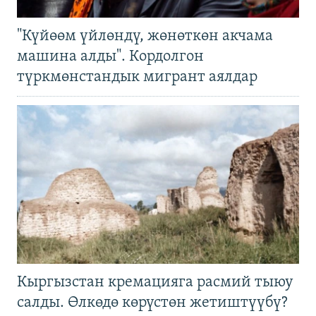
"Күйөөм үйлөндү, жөнөткөн акчама
машина алды". Кордолгон
түркмөнстандык мигрант аялдар
Кыргызстан кремацияга расмий тыюу
салды. Өлкөдө көрүстөн жетиштүүбү?