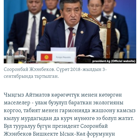
ОНЛАЙН ШЕРИНЕ
ЭЖЕ-СИҢДИЛЕР
АЗАТТЫК+
ЫҢГАЙСЫЗ СУРООЛОР
ЭЕ/АРнун бардык сайттары
Сооронбай Жээнбеков. Сүрөт 2018-жылдын 3-
сентябрында тартылган.
Чыңгыз Айтматов көрөгөчтүк менен көтөргөн
маселелер - улам бузулуп бараткан экологияны
коргоо, табият менен гармонияда жашоону камсыз
кылуу мурдагыдан да курч мүнөзгө ээ болуп жатат.
Бул тууралуу бүгүн президент Сооронбай
Жээнбеков Бишкекте Ысык-Көл форумунун