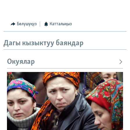
Бөлүшүңүз
Катталыңыз
Дагы кызыктуу баяндар
Окуялар