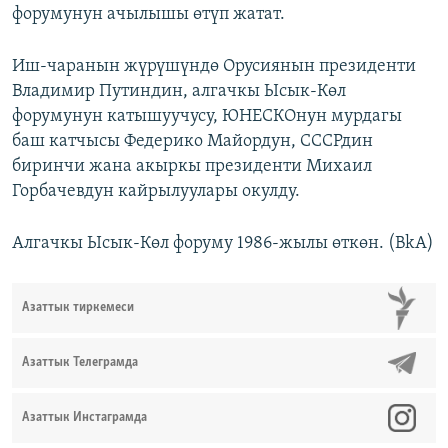
форумунун ачылышы өтүп жатат.
Иш-чаранын жүрүшүндө Орусиянын президенти
Владимир Путиндин, алгачкы Ысык-Көл
форумунун катышуучусу, ЮНЕСКОнун мурдагы
баш катчысы Федерико Майордун, СССРдин
биринчи жана акыркы президенти Михаил
Горбачевдун кайрылуулары окулду.
Алгачкы Ысык-Көл форуму 1986-жылы өткөн. (BkA)
Азаттык тиркемеси
Азаттык Телеграмда
Азаттык Инстаграмда