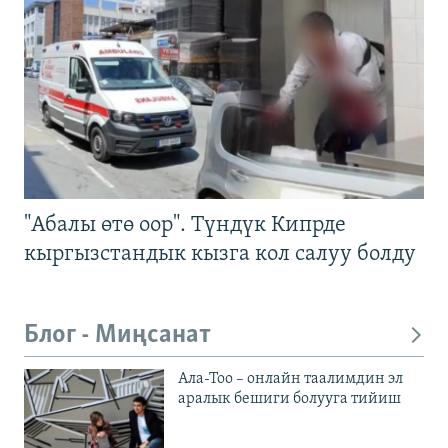
"Абалы өтө оор". Түндүк Кипрде
кыргызстандык кызга кол салуу болду
Блог - Миңсанат
Ала-Тоо – онлайн таалимдин эл
аралык бешиги болууга тийиш