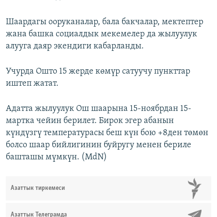
Шаардагы ооруканалар, бала бакчалар, мектептер
жана башка социалдык мекемелер да жылуулук
алууга даяр экендиги кабарланды.
Учурда Ошто 15 жерде көмүр сатуучу пункттар
иштеп жатат.
Адатта жылуулук Ош шаарына 15-ноябрдан 15-
мартка чейин берилет. Бирок эгер абанын
күндүзгү температурасы беш күн бою +8ден төмөн
болсо шаар бийлигинин буйругу менен бериле
башташы мүмкүн. (MdN)
Азаттык тиркемеси
Азаттык Телеграмда