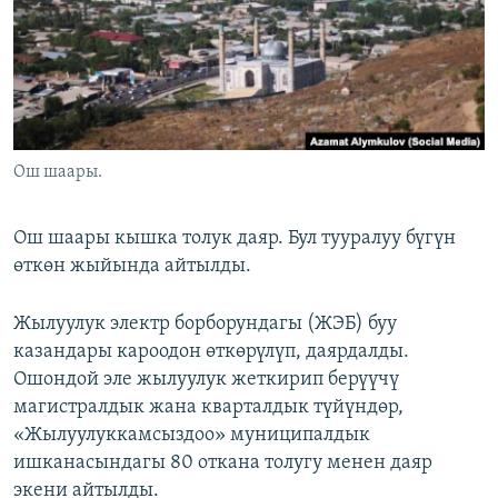
ОНЛАЙН ШЕРИНЕ
ЭЖЕ-СИҢДИЛЕР
АЗАТТЫК+
ЫҢГАЙСЫЗ СУРООЛОР
ЭЕ/АРнун бардык сайттары
Ош шаары.
Ош шаары кышка толук даяр. Бул тууралуу бүгүн
өткөн жыйында айтылды.
Жылуулук электр борборундагы (ЖЭБ) буу
казандары кароодон өткөрүлүп, даярдалды.
Ошондой эле жылуулук жеткирип берүүчү
магистралдык жана кварталдык түйүндөр,
«Жылуулуккамсыздоо» муниципалдык
ишканасындагы 80 откана толугу менен даяр
экени айтылды.