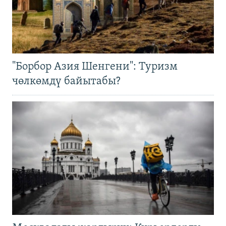
"Борбор Азия Шенгени": Туризм
чөлкөмдү байытабы?