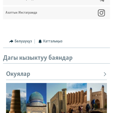
Азаттык Инстаграмда
Бөлүшүңүз
Катталыңыз
Дагы кызыктуу баяндар
Окуялар