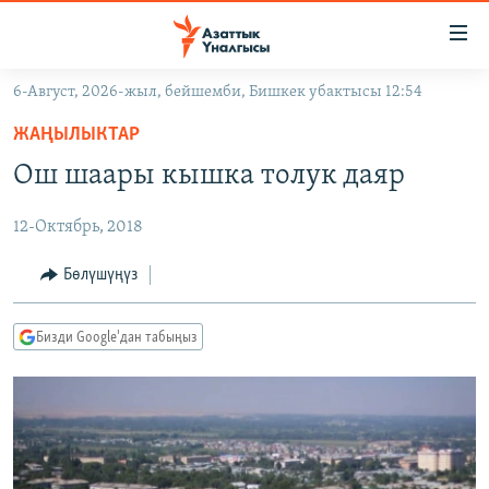
Линктер
Мазмунга
өтүңүз
6-Август, 2026-жыл, бейшемби, Бишкек убактысы 12:54
Навигацияга
ЖАҢЫЛЫКТАР
өтүңүз
ЖАҢЫЛЫКТАР
КЫРГЫЗСТАН
Издөөгө
Ош шаары кышка толук даяр
салыңыз
ДҮЙНӨ
КЫРГЫЗСТАН
12-Октябрь, 2018
УКРАИНА
САЯСАТ
ДҮЙНӨ
АТАЙЫН ИЛИКТӨӨ
ЭКОНОМИКА
БОРБОР АЗИЯ
Бөлүшүңүз
ТВ ПРОГРАММАЛАР
МАДАНИЯТ
Бизди Google'дан табыңыз
ПОДКАСТ
БҮГҮН АЗАТТЫКТА
ӨЗГӨЧӨ ПИКИР
ЭКСПЕРТТЕР ТАЛДАЙТ
БИЗ ЖАНА ДҮЙНӨ
Русский
ДАНИСТЕ