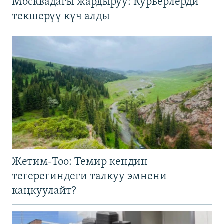
Москвадагы жардыруу: Курьерлерди
текшерүү күч алды
Жетим-Тоо: Темир кендин
тегерегиндеги талкуу эмнени
каңкуулайт?