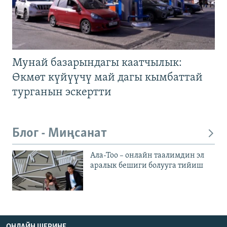
Мунай базарындагы каатчылык:
Өкмөт күйүүчү май дагы кымбаттай
турганын эскертти
Блог - Миңсанат
Ала-Тоо – онлайн таалимдин эл
аралык бешиги болууга тийиш