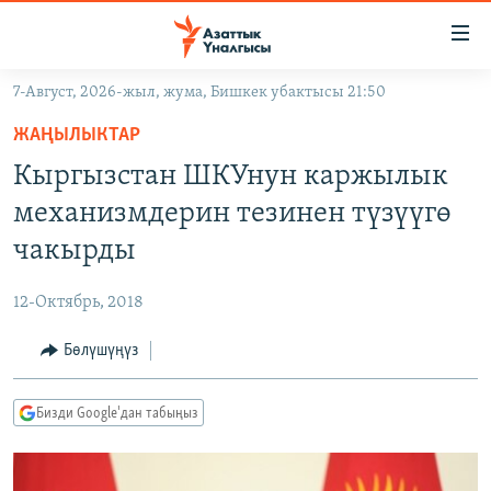
Линктер
Мазмунга
өтүңүз
7-Август, 2026-жыл, жума, Бишкек убактысы 21:50
Навигацияга
ЖАҢЫЛЫКТАР
өтүңүз
ЖАҢЫЛЫКТАР
КЫРГЫЗСТАН
Издөөгө
Кыргызстан ШКУнун каржылык
салыңыз
ДҮЙНӨ
КЫРГЫЗСТАН
механизмдерин тезинен түзүүгө
УКРАИНА
САЯСАТ
ДҮЙНӨ
чакырды
АТАЙЫН ИЛИКТӨӨ
ЭКОНОМИКА
БОРБОР АЗИЯ
12-Октябрь, 2018
ТВ ПРОГРАММАЛАР
МАДАНИЯТ
Бөлүшүңүз
ПОДКАСТ
БҮГҮН АЗАТТЫКТА
ӨЗГӨЧӨ ПИКИР
ЭКСПЕРТТЕР ТАЛДАЙТ
Бизди Google'дан табыңыз
БИЗ ЖАНА ДҮЙНӨ
Русский
ДАНИСТЕ