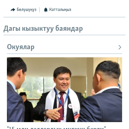
Бөлүшүңүз
Катталыңыз
Дагы кызыктуу баяндар
Окуялар