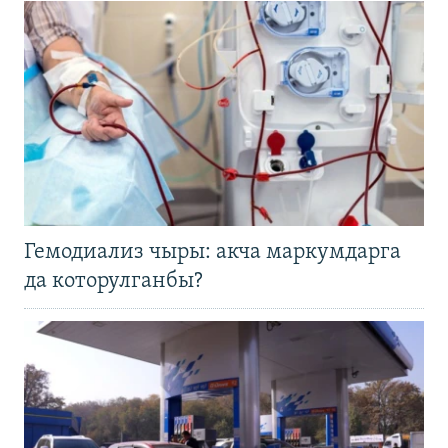
Гемодиализ чыры: акча маркумдарга
да которулганбы?