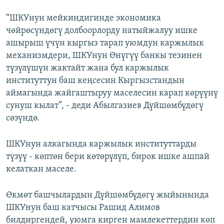
“ШКУнун мейкиндигинде экономика
чөйрөсүндөгү долбоорлорду натыйжалуу ишке
ашырыш үчүн кыргыз тарап уюмдун каржылык
механизмдери, ШКУнун Өнүгүү банкы тезинен
түзүлүшүн жактайт жана бул каржылык
институттун баш кеңсесин Кыргызстандын
аймагында жайгаштыруу маселесин карап көрүүнү
сунуш кылат”, - деди Абылгазиев Дүйшөмбүдөгү
сөзүндө.
ШКУнун алкагында каржылык институттарды
түзүү - көптөн бери көтөрүлүп, бирок ишке ашпай
келаткан маселе.
Өкмөт башчылардын Дүйшөмбүдөгү жыйынында
ШКУнун баш катчысы Рашид Алимов
билдиргендей, уюмга кирген мамлекеттердин көп