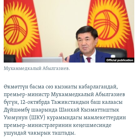
ОНЛАЙН ШЕРИНЕ
ЭЖЕ-СИҢДИЛЕР
АЗАТТЫК+
ЫҢГАЙСЫЗ СУРООЛОР
ЭЕ/АРнун бардык сайттары
Мухаммедкалый Абылгазиев.
Өкмөттүн басма сөз кызматы кабарлагандай,
премьер-министр Мухаммедкалый Абылгазиев
бүгүн, 12-октябрда Тажикстандын баш калаасы
Дүйшөмбү шаарында Шанхай Кызматташтык
Уюмунун (ШКУ) курамындагы мамлекеттердин
премьер-министрлеринин кеңешмесинде
ушундай чакырык таштады.