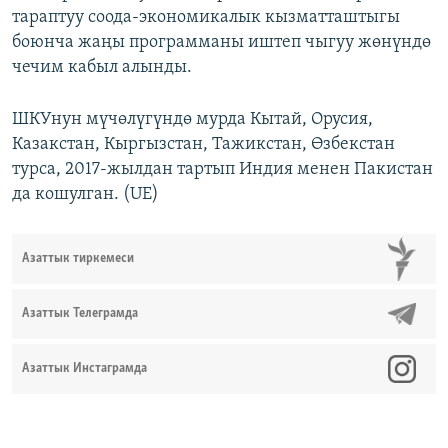
тараптуу соода-экономикалык кызматташтыгы
боюнча жаңы программаны иштеп чыгуу жөнүндө
чечим кабыл алынды.
ШКУнун мүчөлүгүндө мурда Кытай, Орусия,
Казакстан, Кыргызстан, Тажикстан, Өзбекстан
турса, 2017-жылдан тартып Индия менен Пакистан
да кошулган. (UE)
Азаттык тиркемеси
Азаттык Телеграмда
Азаттык Инстаграмда