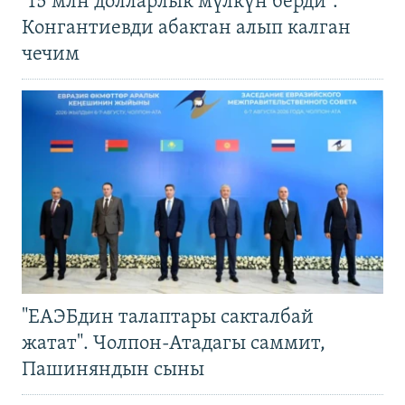
"15 млн долларлык мүлкүн берди".
Конгантиевди абактан алып калган
чечим
"ЕАЭБдин талаптары сакталбай
жатат". Чолпон-Атадагы саммит,
Пашиняндын сыны