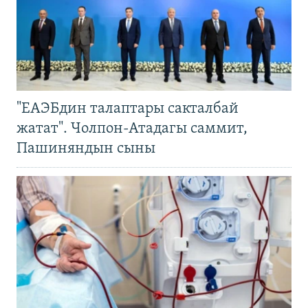
"ЕАЭБдин талаптары сакталбай
жатат". Чолпон-Атадагы саммит,
Пашиняндын сыны