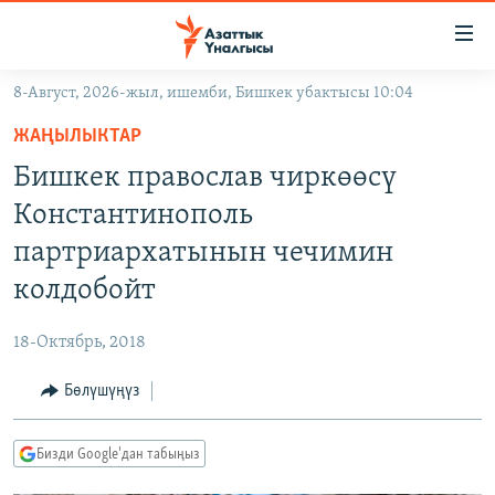
Линктер
Мазмунга
өтүңүз
8-Август, 2026-жыл, ишемби, Бишкек убактысы 10:04
Навигацияга
ЖАҢЫЛЫКТАР
өтүңүз
ЖАҢЫЛЫКТАР
КЫРГЫЗСТАН
Издөөгө
Бишкек православ чиркөөсү
салыңыз
ДҮЙНӨ
КЫРГЫЗСТАН
Константинополь
УКРАИНА
САЯСАТ
ДҮЙНӨ
партриархатынын чечимин
АТАЙЫН ИЛИКТӨӨ
ЭКОНОМИКА
БОРБОР АЗИЯ
колдобойт
ТВ ПРОГРАММАЛАР
МАДАНИЯТ
18-Октябрь, 2018
ПОДКАСТ
БҮГҮН АЗАТТЫКТА
Бөлүшүңүз
ӨЗГӨЧӨ ПИКИР
ЭКСПЕРТТЕР ТАЛДАЙТ
БИЗ ЖАНА ДҮЙНӨ
Русский
Бизди Google'дан табыңыз
ДАНИСТЕ