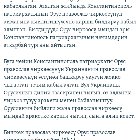
кабарланган. Аталган жыйында Константинополь
патриархатынын Орус православ чиркөөсүнүн
аймагына кийлигишүүсүнө каршы билдирүү кабыл
алынган. Билдирүүдө Орус чиркөөсү мындан ары
Константинополь патриархатынын чечимдерин
аткарбай турганы айтылган.
Буга чейин Константинополь патриархаты Орус
православ чиркөөсүнүн Украинанын православ
чиркөөсүнүн үстүнөн башкаруу укугун жокко
чыгарган чечим кабыл алган. Бул Украинаны
Орусиянын диний таасиринен чыгып, өз алдынча
чиркөө түзүү аракети менен байланыштуу.
Орусиянын бийлиги жана православ чиркөөсү
мындай аракетке каршы чыгып, сынга алып келет.
Бишкек православ чиркөөсү Орус православ