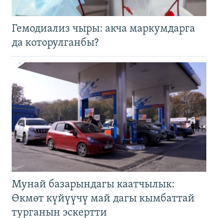
Гемодиализ чыры: акча маркумдарга
да которулганбы?
Мунай базарындагы каатчылык:
Өкмөт күйүүчү май дагы кымбаттай
турганын эскертти