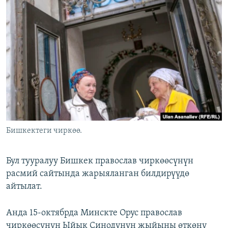
ОНЛАЙН ШЕРИНЕ
ЭЖЕ-СИҢДИЛЕР
АЗАТТЫК+
ЫҢГАЙСЫЗ СУРООЛОР
ЭЕ/АРнун бардык сайттары
Бишкектеги чиркөө.
Бул тууралуу Бишкек православ чиркөөсүнүн
расмий сайтында жарыяланган билдирүүдө
айтылат.
Анда 15-октябрда Минскте Орус православ
чиркөөсүнүн Ыйык Синодунун жыйыны өткөнү