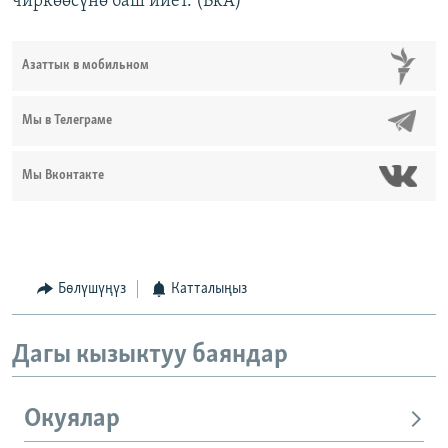
чиркөөсүнө баш ийет. (BkA)
Азаттык в мобильном
Мы в Телеграме
Мы Вконтакте
Бөлүшүңүз
Катталыңыз
Дагы кызыктуу баяндар
Окуялар