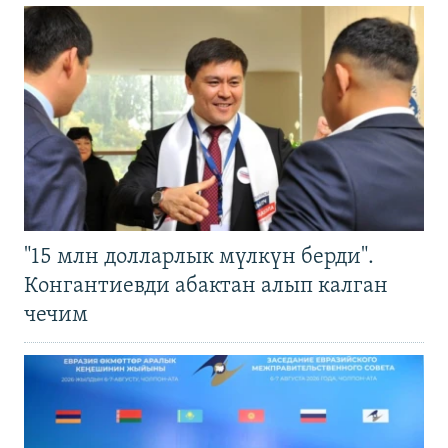
"15 млн долларлык мүлкүн берди".
Конгантиевди абактан алып калган
чечим