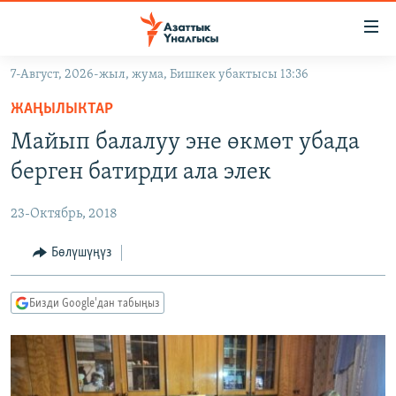
Линктер
Мазмунга
өтүңүз
7-Август, 2026-жыл, жума, Бишкек убактысы 13:36
Навигацияга
ЖАҢЫЛЫКТАР
өтүңүз
ЖАҢЫЛЫКТАР
КЫРГЫЗСТАН
Издөөгө
Майып балалуу эне өкмөт убада
салыңыз
ДҮЙНӨ
КЫРГЫЗСТАН
берген батирди ала элек
УКРАИНА
САЯСАТ
ДҮЙНӨ
23-Октябрь, 2018
АТАЙЫН ИЛИКТӨӨ
ЭКОНОМИКА
БОРБОР АЗИЯ
ТВ ПРОГРАММАЛАР
Бөлүшүңүз
МАДАНИЯТ
ПОДКАСТ
БҮГҮН АЗАТТЫКТА
Бизди Google'дан табыңыз
ӨЗГӨЧӨ ПИКИР
ЭКСПЕРТТЕР ТАЛДАЙТ
БИЗ ЖАНА ДҮЙНӨ
Русский
ДАНИСТЕ