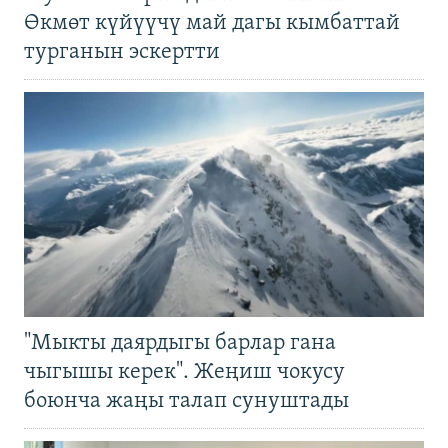
Өкмөт күйүүчү май дагы кымбаттай
турганын эскертти
"Мыкты даярдыгы барлар гана
чыгышы керек". Жеңиш чокусу
боюнча жаңы талап сунуштады