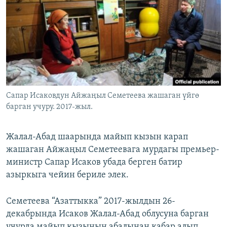
ОНЛАЙН ШЕРИНЕ
ЭЖЕ-СИҢДИЛЕР
АЗАТТЫК+
ЫҢГАЙСЫЗ СУРООЛОР
ЭЕ/АРнун бардык сайттары
Сапар Исаковдун Айжаңыл Семетеева жашаган үйгө
барган учуру. 2017-жыл.
Жалал-Абад шаарында майып кызын карап
жашаган Айжаңыл Семетеевага мурдагы премьер-
министр Сапар Исаков убада берген батир
азыркыга чейин бериле элек.
Семетеева “Азаттыкка” 2017-жылдын 26-
декабрында Исаков Жалал-Абад облусуна барган
учурда майып кызынын абалынан кабар алып,