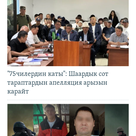
"75чилердин каты": Шаардык сот
тараптардын апелляция арызын
карайт