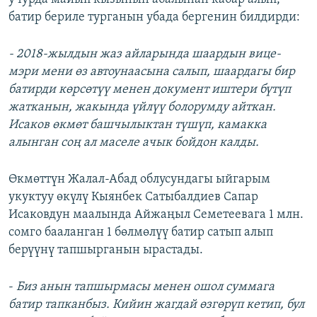
батир бериле турганын убада бергенин билдирди:
- 2018-жылдын жаз айларында шаардын вице-
мэри мени өз автоунаасына салып, шаардагы бир
батирди көрсөтүү менен документ иштери бүтүп
жатканын, жакында үйлүү болорумду айткан.
Исаков өкмөт башчылыктан түшүп, камакка
алынган соң ал маселе ачык бойдон калды.
Өкмөттүн Жалал-Абад облусундагы ыйгарым
укуктуу өкүлү Кыянбек Сатыбалдиев Сапар
Исаковдун маалында Айжаңыл Семетеевага 1 млн.
сомго бааланган 1 бөлмөлүү батир сатып алып
берүүнү тапшырганын ырастады.
-
Биз анын тапшырмасы менен ошол суммага
батир тапканбыз. Кийин жагдай өзгөрүп кетип, бул