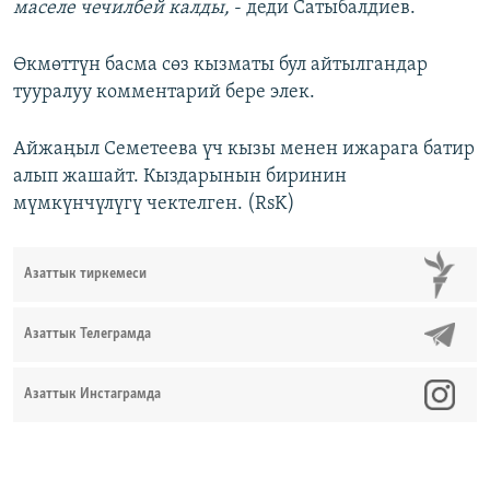
маселе чечилбей калды,
- деди Сатыбалдиев.
Өкмөттүн басма сөз кызматы бул айтылгандар
тууралуу комментарий бере элек.
Айжаңыл Семетеева үч кызы менен ижарага батир
алып жашайт. Кыздарынын биринин
мүмкүнчүлүгү чектелген. (RsK)
Азаттык тиркемеси
Азаттык Телеграмда
Азаттык Инстаграмда