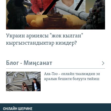
Украин армиясы "жок кылган"
кыргызстандыктар кимдер?
Блог - Миңсанат
Ала-Тоо – онлайн таалимдин эл
аралык бешиги болууга тийиш
ОНЛАЙН ШЕРИНЕ