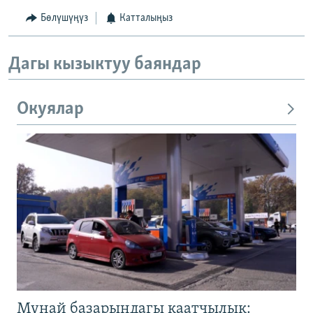
Бөлүшүңүз
Катталыңыз
Дагы кызыктуу баяндар
Окуялар
Мунай базарындагы каатчылык: