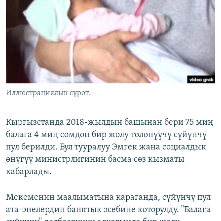
ОНЛАЙН ШЕРИНЕ
ЭЖЕ-СИҢДИЛЕР
АЗАТТЫК+
ЫҢГАЙСЫЗ СУРООЛОР
ЭЕ/АРнун бардык сайттары
Иллюстрациялык сүрөт.
Кыргызстанда 2018-жылдын башынан бери 75 миң
балага 4 миң сомдон бир жолу төлөнүүчү сүйүнчү
пул берилди. Бул тууралуу Эмгек жана социалдык
өнүгүү министрлигинин басма сөз кызматы
кабарлады.
Мекеменин маалыматына караганда, сүйүнчү пул
ата-энелердин банктык эсебине которулду. "Балага