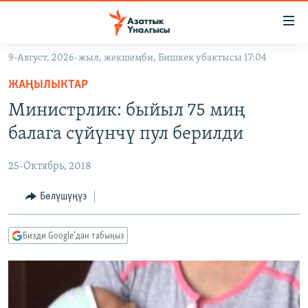
Линктер
Мазмунга
өтүңүз
9-Август, 2026-жыл, жекшемби, Бишкек убактысы 17:04
Навигацияга
ЖАҢЫЛЫКТАР
өтүңүз
ЖАҢЫЛЫКТАР
КЫРГЫЗСТАН
Издөөгө
Министрлик: быйыл 75 миң
салыңыз
ДҮЙНӨ
КЫРГЫЗСТАН
балага сүйүнчү пул берилди
УКРАИНА
САЯСАТ
ДҮЙНӨ
25-Октябрь, 2018
АТАЙЫН ИЛИКТӨӨ
ЭКОНОМИКА
БОРБОР АЗИЯ
ТВ ПРОГРАММАЛАР
Бөлүшүңүз
МАДАНИЯТ
ПОДКАСТ
БҮГҮН АЗАТТЫКТА
Бизди Google'дан табыңыз
ӨЗГӨЧӨ ПИКИР
ЭКСПЕРТТЕР ТАЛДАЙТ
БИЗ ЖАНА ДҮЙНӨ
Русский
ДАНИСТЕ