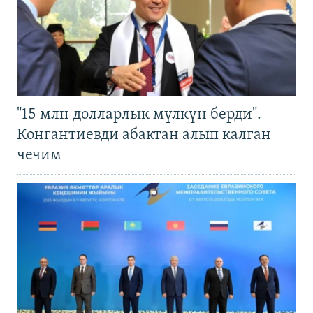
"15 млн долларлык мүлкүн берди".
Конгантиевди абактан алып калган
чечим