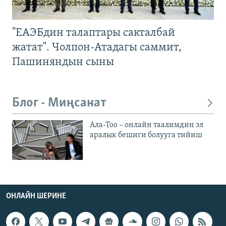
"ЕАЭБдин талаптары сакталбай
жатат". Чолпон-Атадагы саммит,
Пашиняндын сыны
Блог - Миңсанат
Ала-Тоо – онлайн таалимдин эл
аралык бешиги болууга тийиш
ОНЛАЙН ШЕРИНЕ