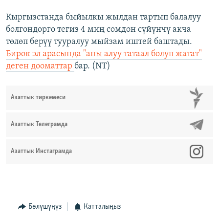
Кыргызстанда быйылкы жылдан тартып балалуу
болгондорго тегиз 4 миң сомдон сүйүнчү акча
төлөп берүү тууралуу мыйзам иштей баштады.
Бирок эл арасында "аны алуу татаал болуп жатат"
деген дооматтар
бар. (NT)
Азаттык тиркемеси
Азаттык Телеграмда
Азаттык Инстаграмда
Бөлүшүңүз
Катталыңыз