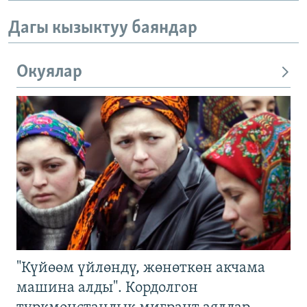
Дагы кызыктуу баяндар
Окуялар
"Күйөөм үйлөндү, жөнөткөн акчама
машина алды". Кордолгон