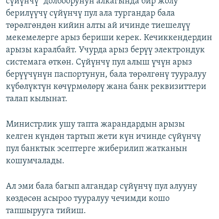
сүйүнчү" долбоорунун алкагында бир жолу
берилүүчү сүйүнчү пул ала тургандар бала
төрөлгөндөн кийин алты ай ичинде тиешелүү
мекемелерге арыз бериши керек. Кечиккендердин
арызы каралбайт. Учурда арыз берүү электрондук
системага өткөн. Сүйүнчү пул алыш үчүн арыз
берүүчүнүн паспортунун, бала төрөлгөнү тууралуу
күбөлүктүн көчүрмөлөрү жана банк реквизиттери
талап кылынат.
Министрлик ушу тапта жарандардын арызы
келген күндөн тартып жети күн ичинде сүйүнчү
пул банктык эсептерге жиберилип жатканын
кошумчалады.
Ал эми бала багып алгандар сүйүнчү пул алууну
көздөсөн асыроо тууралуу чечимди кошо
тапшырууга тийиш.