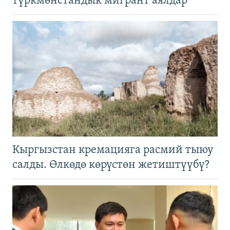
түркмөнстандык мигрант аялдар
Кыргызстан кремацияга расмий тыюу
салды. Өлкөдө көрүстөн жетиштүүбү?