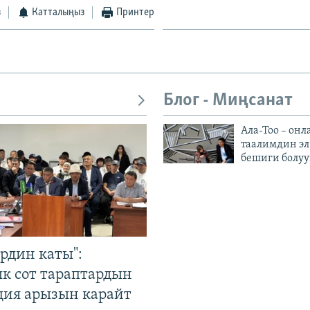
з
Катталыңыз
Принтер
Блог - Миңсанат
Ала-Тоо – онл
таалимдин эл
бешиги болуу
рдин каты":
к сот тараптардын
ция арызын карайт