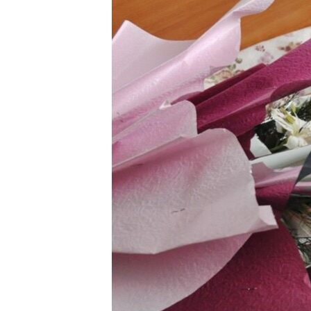
ЭЖЕ-СИҢДИЛЕР
АЗАТТЫК+
ЫҢГАЙСЫЗ СУРООЛОР