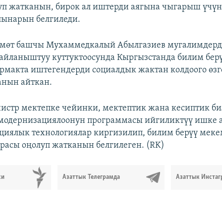
уп жатканын, бирок ал иштерди аягына чыгарыш үчүн
лынарын белгиледи.
өкмөт башчы Мухаммедкалый Абылгазиев мугалимдерд
йланыштуу куттуктоосунда Кыргызстанда билим бер
тармакта иштегендерди социалдык жактан колдоого өзг
анын айткан.
стр мектепке чейинки, мектептик жана кесиптик би
 модернизациялоонун программасы ийгиликтүү ишке
циялык технологиялар киргизилип, билим берүү мек
расы оңолуп жатканын белгилеген. (RK)
си
Азаттык Телеграмда
Азаттык Инстаг