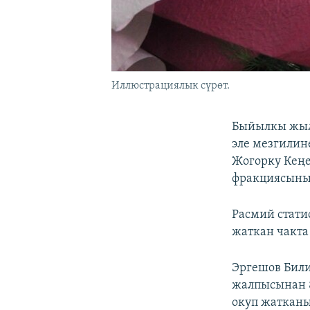
Иллюстрациялык сүрөт.
Быйылкы жыл
эле мезгилине
Жогорку Кең
фракциясыны
Расмий стати
жаткан чакта
Эргешов Бил
жалпысынан 8
окуп жатканы