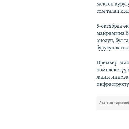
мектеп курул
сом талап кы
5-октябрда 
майрамына ба
оңолуп, бул 
бурулуп жатк
Премьер-мини
комплекстүү
жаңы иннова
инфраструкту
Азаттык тиркеме