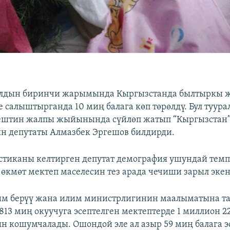
дын биринчи жарымында Кыргызстанда былтыркы 
 салыштырганда 10 миң балага көп төрөлдү. Бул туура
ештин жалпы жыйынында сүйлөп жатып “Кыргызстан
н депутаты Алмазбек Эргешов билдирди.
стиканы келтирген депутат демография ушундай темп
 өкмөт мектеп маселесин тез арада чечиши зарыл эке
им берүү жана илим министрлигинин маалыматына та
13 миң окуучуга эсептелген мектептерде 1 миллион 2
н кошумчалады. Ошондой эле ал азыр 59 миң балага э