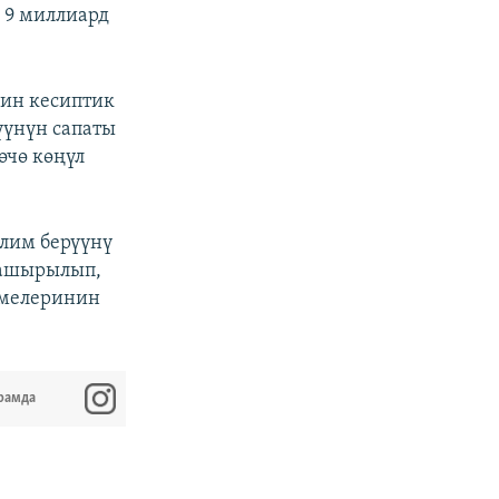
 9 миллиард
ин кесиптик
үүнүн сапаты
өчө көңүл
лим берүүнү
 ашырылып,
емелеринин
рамда