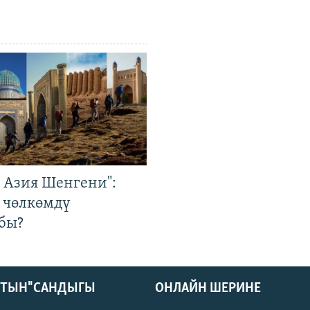
р Азия Шенгени":
 чөлкөмдү
бы?
КТЫН" САНДЫГЫ
ОНЛАЙН ШЕРИНЕ