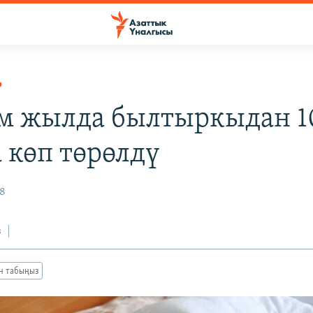
Р
 жылда былтыркыдан 1
а көп төрөлдү
18
з
ан табыңыз