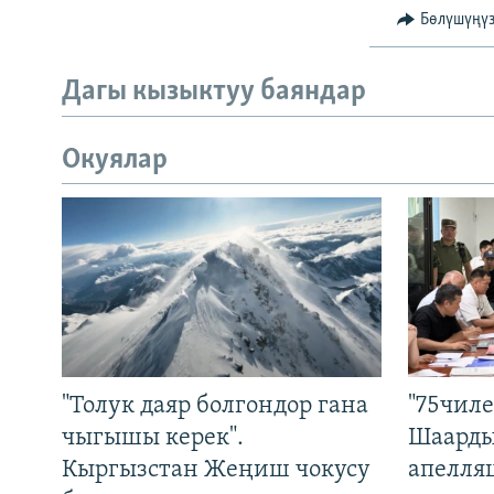
Бөлүшүңү
Дагы кызыктуу баяндар
Окуялар
"Толук даяр болгондор гана
"75чиле
чыгышы керек".
Шаарды
Кыргызстан Жеңиш чокусу
апелля