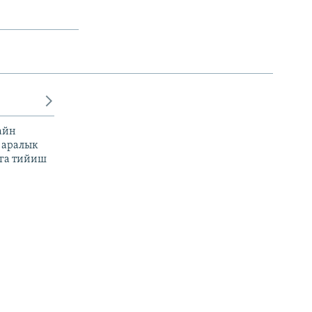
айн
 аралык
га тийиш