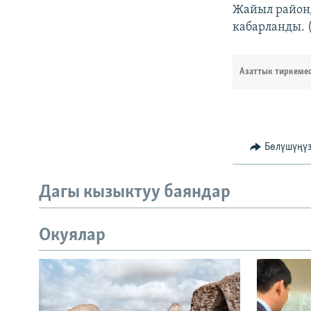
Жайыл район
кабарланды. 
Азаттык тиркеме
Бөлүшүңү
Дагы кызыктуу баяндар
Окуялар