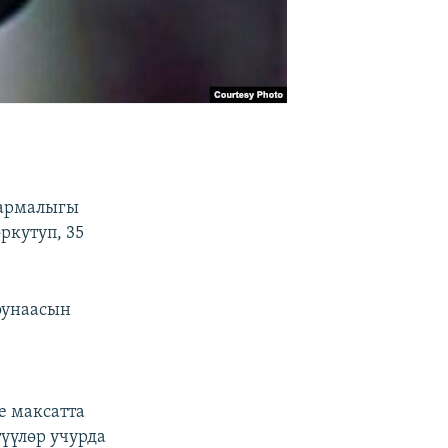
кармалыгы
ркутуп, 35
оунаасын
е максатта
үүлөр учурда