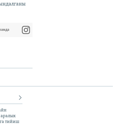
йындалганы
рамда
айн
 аралык
га тийиш