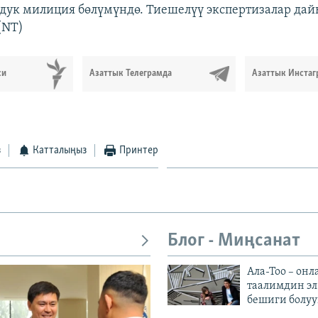
дук милиция бөлүмүндө. Тиешелүү экспертизалар да
(NT)
си
Азаттык Телеграмда
Азаттык Инстаг
з
Катталыңыз
Принтер
Блог - Миңсанат
Ала-Тоо – онл
таалимдин эл
бешиги болуу