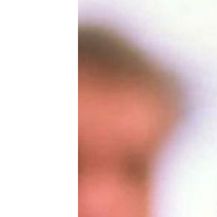
ЭЖЕ-СИҢДИЛЕР
АЗАТТЫК+
ЫҢГАЙСЫЗ СУРООЛОР