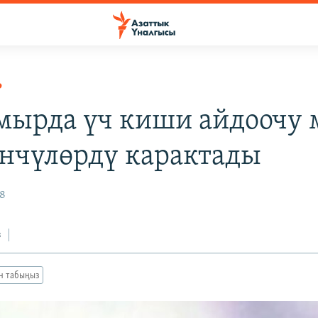
Р
мырда үч киши айдоочу 
нчүлөрдү карактады
18
з
ан табыңыз