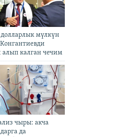
н долларлык мүлкүн
. Конгантиевди
н алып калган чечим
ализ чыры: акча
дарга да