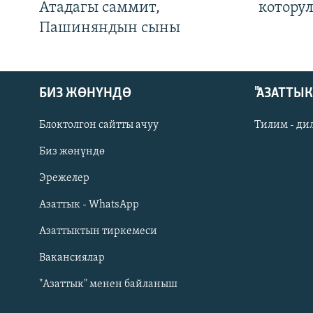
Атадагы саммит,
котору
Пашиняндын сыны
БИЗ ЖӨНҮНДӨ
"АЗАТТЫ
Блоктолгон сайтты ачуу
Тилим - ди
Биз жөнүндө
Русский
Эрежелер
Азаттык - WhatsApp
ОНЛАЙН ШЕРИНЕ
Азаттыктын тиркемеси
Вакансиялар
"Азаттык" менен байланыш
ЭЕ/АРнун бардык сайттары