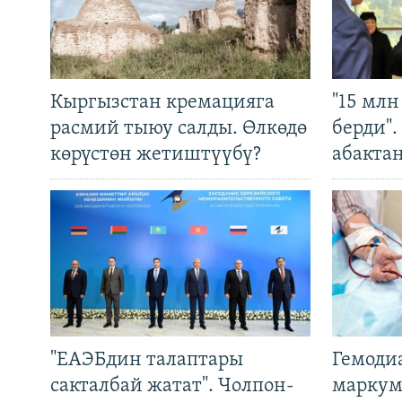
Кыргызстан кремацияга
"15 мл
расмий тыюу салды. Өлкөдө
берди"
көрүстөн жетиштүүбү?
абакта
"ЕАЭБдин талаптары
Гемоди
сакталбай жатат". Чолпон-
маркум