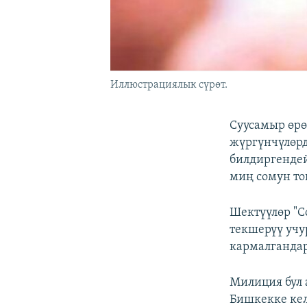
Иллюстрациялык сүрөт.
Суусамыр өр
жүргүнчүлөрд
билдиргендей
миң сомун то
Шектүүлөр "С
текшерүү учу
кармалганда
Милиция бул 
Бишкекке кел