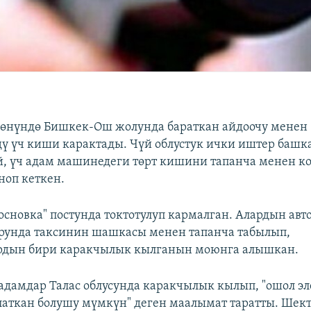
өөнүндө Бишкек-Ош жолунда бараткан айдоочу менен
ү үч киши карактады. Чүй облустук ички иштер баш
, үч адам машинедеги төрт кишини тапанча менен ко
ноп кеткен.
основка" постунда токтотулуп кармалган. Алардын авт
рунда таксинин шашкасы менен тапанча табылып,
рдын бири каракчылык кылганын моюнга алышкан.
адамдар Талас облусунда каракчылык кылып, "ошол эл
аткан болушу мүмкүн" деген маалымат таратты. Шект