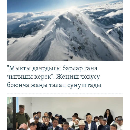
"Мыкты даярдыгы барлар гана
чыгышы керек". Жеңиш чокусу
боюнча жаңы талап сунуштады