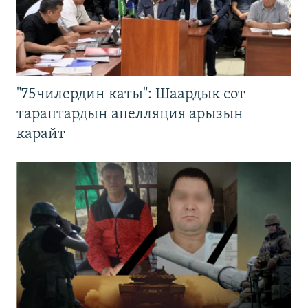
"75чилердин каты": Шаардык сот
тараптардын апелляция арызын
карайт