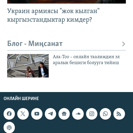
Украин армиясы "жок кылган"
кыргызстандыктар кимдер?
Блог - Миңсанат
Ала-Тоо – онлайн таалимдин эл
аралык бешиги болууга тийиш
ОНЛАЙН ШЕРИНЕ