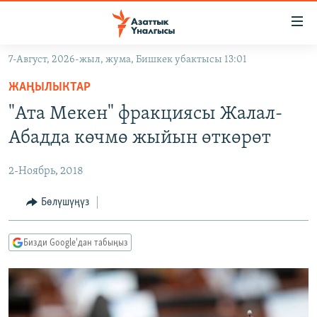
Линктер
Мазмунга
өтүңүз
7-Август, 2026-жыл, жума, Бишкек убактысы 13:01
Навигацияга
ЖАҢЫЛЫКТАР
өтүңүз
ЖАҢЫЛЫКТАР
КЫРГЫЗСТАН
Издөөгө
"Ата Мекен" фракциясы Жалал-
салыңыз
ДҮЙНӨ
КЫРГЫЗСТАН
Абадда көчмө жыйын өткөрөт
УКРАИНА
САЯСАТ
ДҮЙНӨ
2-Ноябрь, 2018
АТАЙЫН ИЛИКТӨӨ
ЭКОНОМИКА
БОРБОР АЗИЯ
ТВ ПРОГРАММАЛАР
Бөлүшүңүз
МАДАНИЯТ
ПОДКАСТ
БҮГҮН АЗАТТЫКТА
Бизди Google'дан табыңыз
ӨЗГӨЧӨ ПИКИР
ЭКСПЕРТТЕР ТАЛДАЙТ
БИЗ ЖАНА ДҮЙНӨ
Русский
ДАНИСТЕ