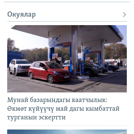
Окуялар
Мунай базарындагы каатчылык:
Өкмөт күйүүчү май дагы кымбаттай
турганын эскертти