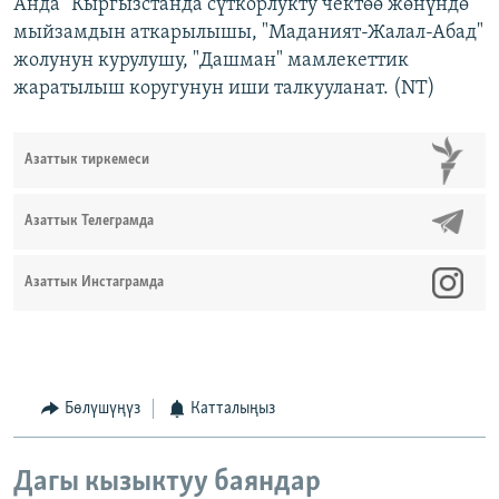
Анда "Кыргызстанда сүткорлукту чектөө жөнүндө"
мыйзамдын аткарылышы, "Маданият-Жалал-Абад"
жолунун курулушу, "Дашман" мамлекеттик
жаратылыш коругунун иши талкууланат. (NT)
Азаттык тиркемеси
Азаттык Телеграмда
Азаттык Инстаграмда
Бөлүшүңүз
Катталыңыз
Дагы кызыктуу баяндар