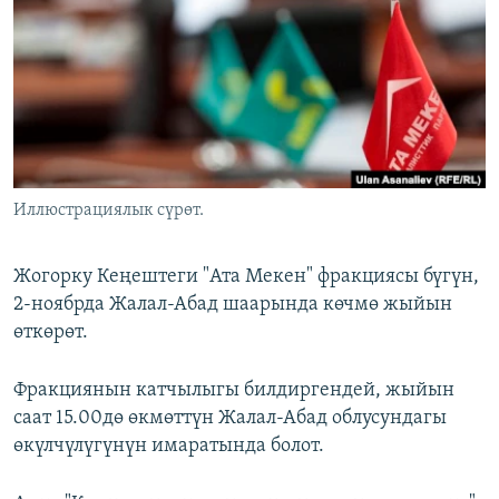
ОНЛАЙН ШЕРИНЕ
ЭЖЕ-СИҢДИЛЕР
АЗАТТЫК+
ЫҢГАЙСЫЗ СУРООЛОР
ЭЕ/АРнун бардык сайттары
Иллюстрациялык сүрөт.
Жогорку Кеңештеги "Ата Мекен" фракциясы бүгүн,
2-ноябрда Жалал-Абад шаарында көчмө жыйын
өткөрөт.
Фракциянын катчылыгы билдиргендей, жыйын
саат 15.00дө өкмөттүн Жалал-Абад облусундагы
өкүлчүлүгүнүн имаратында болот.