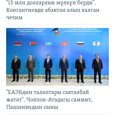
"15 млн долларлык мүлкүн берди".
Конгантиевди абактан алып калган
чечим
"ЕАЭБдин талаптары сакталбай
жатат". Чолпон-Атадагы саммит,
Пашиняндын сыны