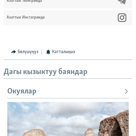
Азаттык Телеграмда
Азаттык Инстаграмда
Бөлүшүңүз
Катталыңыз
Дагы кызыктуу баяндар
Окуялар