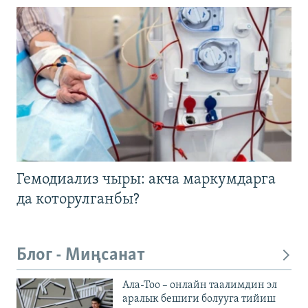
Гемодиализ чыры: акча маркумдарга
да которулганбы?
Блог - Миңсанат
Ала-Тоо – онлайн таалимдин эл
аралык бешиги болууга тийиш