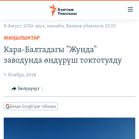
Линктер
Мазмунга
өтүңүз
8-Август, 2026-жыл, ишемби, Бишкек убактысы 23:22
Навигацияга
ЖАҢЫЛЫКТАР
өтүңүз
ЖАҢЫЛЫКТАР
КЫРГЫЗСТАН
Издөөгө
Кара-Балтадагы "Жунда"
салыңыз
ДҮЙНӨ
КЫРГЫЗСТАН
заводунда өндүрүш токтотулду
УКРАИНА
САЯСАТ
ДҮЙНӨ
7-Ноябрь, 2018
АТАЙЫН ИЛИКТӨӨ
ЭКОНОМИКА
БОРБОР АЗИЯ
ТВ ПРОГРАММАЛАР
Бөлүшүңүз
МАДАНИЯТ
ПОДКАСТ
БҮГҮН АЗАТТЫКТА
Бизди Google'дан табыңыз
ӨЗГӨЧӨ ПИКИР
ЭКСПЕРТТЕР ТАЛДАЙТ
БИЗ ЖАНА ДҮЙНӨ
Русский
ДАНИСТЕ