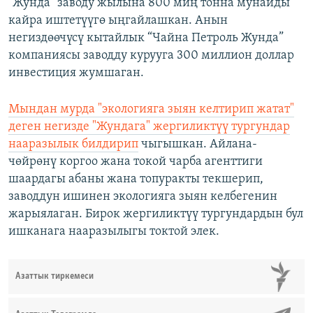
"Жунда" заводу жылына 800 миң тонна мунайды
кайра иштетүүгө ыңгайлашкан. Анын
негиздөөчүсү кытайлык “Чайна Петроль Жунда”
компаниясы заводду курууга 300 миллион доллар
инвестиция жумшаган.
Мындан мурда "экологияга зыян келтирип жатат"
деген негизде "Жундага" жергиликтүү тургундар
нааразылык билдирип
чыгышкан. Айлана-
чөйрөнү коргоо жана токой чарба агенттиги
шаардагы абаны жана топуракты текшерип,
заводдун ишинен экологияга зыян келбегенин
жарыялаган. Бирок жергиликтүү тургундардын бул
ишканага нааразылыгы токтой элек.
Азаттык тиркемеси