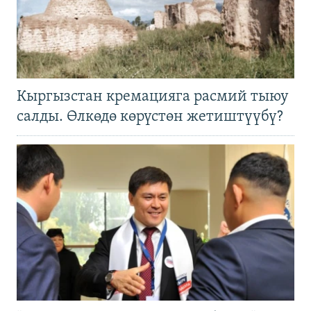
Кыргызстан кремацияга расмий тыюу
салды. Өлкөдө көрүстөн жетиштүүбү?