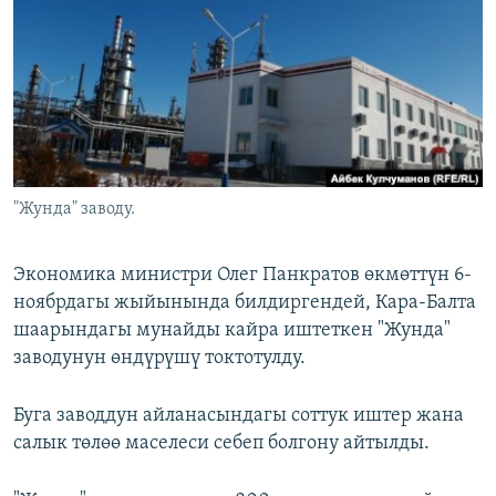
ОНЛАЙН ШЕРИНЕ
ЭЖЕ-СИҢДИЛЕР
АЗАТТЫК+
ЫҢГАЙСЫЗ СУРООЛОР
ЭЕ/АРнун бардык сайттары
"Жунда" заводу.
Экономика министри Олег Панкратов өкмөттүн 6-
ноябрдагы жыйынында билдиргендей, Кара-Балта
шаарындагы мунайды кайра иштеткен "Жунда"
заводунун өндүрүшү токтотулду.
Буга заводдун айланасындагы соттук иштер жана
салык төлөө маселеси себеп болгону айтылды.