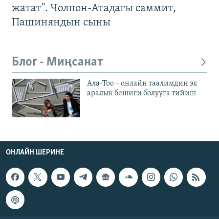
жатат". Чолпон-Атадагы саммит,
Пашиняндын сыны
Блог - Миңсанат
Ала-Тоо – онлайн таалимдин эл
аралык бешиги болууга тийиш
ОНЛАЙН ШЕРИНЕ