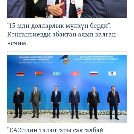
"15 млн долларлык мүлкүн берди".
Конгантиевди абактан алып калган
чечим
"ЕАЭБдин талаптары сакталбай