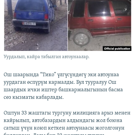
ОНЛАЙН ШЕРИНЕ
ЭЖЕ-СИҢДИЛЕР
АЗАТТЫК+
ЫҢГАЙСЫЗ СУРООЛОР
ЭЕ/АРнун бардык сайттары
Уурдалып, кайра табылган автоунаалар.
Ош шаарында “Тико” үлгүсүндөгү эки автоунаа
уурдаган өспүрүм кармалды. Бул тууралуу Ош
шаардык ички иштер башкармалыгынын басма
сөз кызматы кабарлады.
Оштун 33 жаштагы тургуну милицияга арыз менен
кайрылып, автобазардын алдындагы жол боюна
сатыш үчүн коюп кеткен автоунаасы жоголгонун