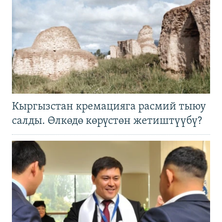
Кыргызстан кремацияга расмий тыюу
салды. Өлкөдө көрүстөн жетиштүүбү?