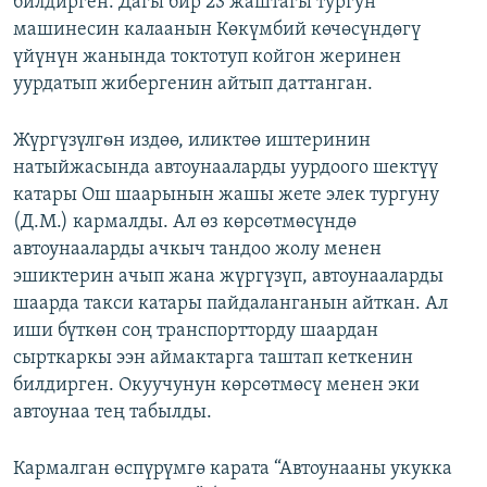
билдирген. Дагы бир 23 жаштагы тургун
машинесин калаанын Көкүмбий көчөсүндөгү
үйүнүн жанында токтотуп койгон жеринен
уурдатып жибергенин айтып даттанган.
Жүргүзүлгѳн издөө, иликтөө иштеринин
натыйжасында автоунааларды уурдоого шектүү
катары Ош шаарынын жашы жете элек тургуну
(Д.М.) кармалды. Ал өз көрсөтмөсүндө
автоунааларды ачкыч тандоо жолу менен
эшиктерин ачып жана жүргүзүп, автоунааларды
шаарда такси катары пайдаланганын айткан. Ал
иши бүткөн соң транспортторду шаардан
сырткаркы ээн аймактарга таштап кеткенин
билдирген. Окуучунун көрсөтмөсү менен эки
автоунаа тең табылды.
Кармалган өспүрүмгө карата “Автоунааны укукка