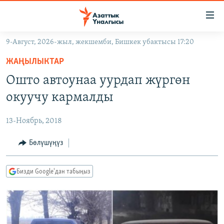
Линктер
Мазмунга
өтүңүз
9-Август, 2026-жыл, жекшемби, Бишкек убактысы 17:20
Навигацияга
ЖАҢЫЛЫКТАР
өтүңүз
ЖАҢЫЛЫКТАР
КЫРГЫЗСТАН
Издөөгө
Ошто автоунаа уурдап жүргөн
салыңыз
ДҮЙНӨ
КЫРГЫЗСТАН
окуучу кармалды
УКРАИНА
САЯСАТ
ДҮЙНӨ
13-Ноябрь, 2018
АТАЙЫН ИЛИКТӨӨ
ЭКОНОМИКА
БОРБОР АЗИЯ
ТВ ПРОГРАММАЛАР
Бөлүшүңүз
МАДАНИЯТ
ПОДКАСТ
БҮГҮН АЗАТТЫКТА
Бизди Google'дан табыңыз
ӨЗГӨЧӨ ПИКИР
ЭКСПЕРТТЕР ТАЛДАЙТ
БИЗ ЖАНА ДҮЙНӨ
Русский
ДАНИСТЕ