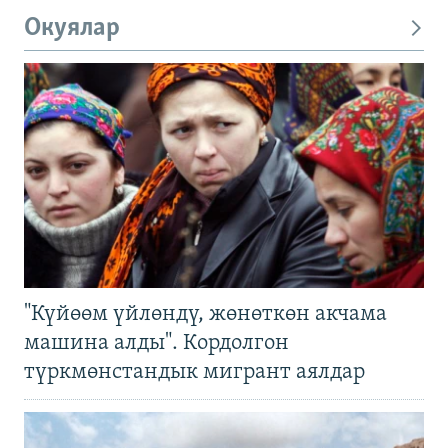
Окуялар
"Күйөөм үйлөндү, жөнөткөн акчама
машина алды". Кордолгон
түркмөнстандык мигрант аялдар