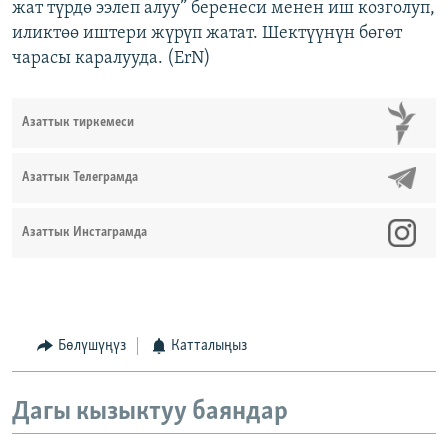
жат түрдө ээлеп алуу” беренеси менен иш козголуп,
иликтөө иштери жүрүп жатат. Шектүүнүн бөгөт
чарасы каралууда. (ErN)
Азаттык тиркемеси
Азаттык Телеграмда
Азаттык Инстаграмда
Бөлүшүңүз
Катталыңыз
Дагы кызыктуу баяндар