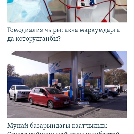
Гемодиализ чыры: акча маркумдарга
да которулганбы?
Мунай базарындагы каатчылык: