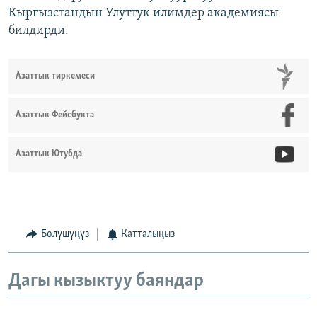
Кыргызстандын Улуттук илимдер академиясы
билдирди.
Азаттык тиркемеси
Азаттык Фейсбукта
Азаттык Ютубда
Бөлүшүңүз
Катталыңыз
Дагы кызыктуу баяндар