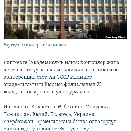
ОНЛАЙН ШЕРИНЕ
ЭЖЕ-СИҢДИЛЕР
АЗАТТЫК+
ЫҢГАЙСЫЗ СУРООЛОР
ЭЕ/АРнун бардык сайттары
Улуттук илимдер академиясы.
Бишкекте “Академиялык илим: көйгөйлөр жана
келечек” аттуу эл аралык илимий-практикалык
конференция өтөт. Ал СССР Илимдер
академиясынын Кыргыз филиалынын 75
жылдыгына арналып уюштурулуп жатат.
Иш-чарага Казакстан, Өзбекстан, Монголия,
Тажикстан, Кытай, Беларусь, Украина,
Азербайжан, Армения жана башка өлкөлөрдүн
илимпоздору келишет. Бул тууралуу