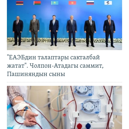
"ЕАЭБдин талаптары сакталбай
жатат". Чолпон-Атадагы саммит,
Пашиняндын сыны