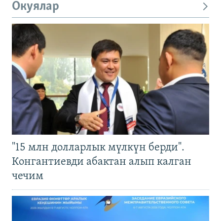
Окуялар
"15 млн долларлык мүлкүн берди".
Конгантиевди абактан алып калган
чечим