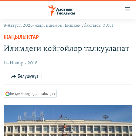
Линктер
Мазмунга
өтүңүз
8-Август, 2026-жыл, ишемби, Бишкек убактысы 00:31
Навигацияга
ЖАҢЫЛЫКТАР
өтүңүз
ЖАҢЫЛЫКТАР
КЫРГЫЗСТАН
Издөөгө
Илимдеги көйгөйлөр талкууланат
салыңыз
ДҮЙНӨ
КЫРГЫЗСТАН
14-Ноябрь, 2018
УКРАИНА
САЯСАТ
ДҮЙНӨ
АТАЙЫН ИЛИКТӨӨ
ЭКОНОМИКА
БОРБОР АЗИЯ
Бөлүшүңүз
ТВ ПРОГРАММАЛАР
МАДАНИЯТ
Бизди Google'дан табыңыз
ПОДКАСТ
БҮГҮН АЗАТТЫКТА
ӨЗГӨЧӨ ПИКИР
ЭКСПЕРТТЕР ТАЛДАЙТ
БИЗ ЖАНА ДҮЙНӨ
Русский
ДАНИСТЕ