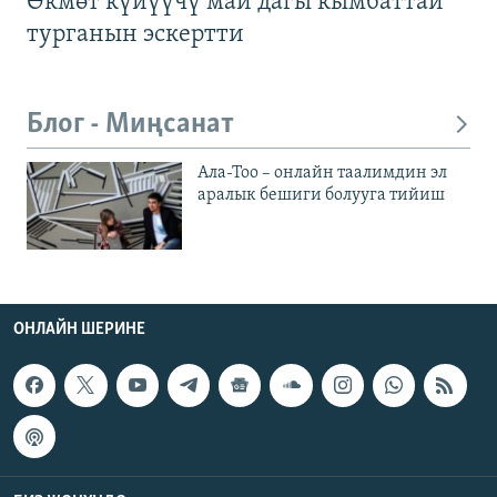
Өкмөт күйүүчү май дагы кымбаттай
турганын эскертти
Блог - Миңсанат
Ала-Тоо – онлайн таалимдин эл
аралык бешиги болууга тийиш
ОНЛАЙН ШЕРИНЕ