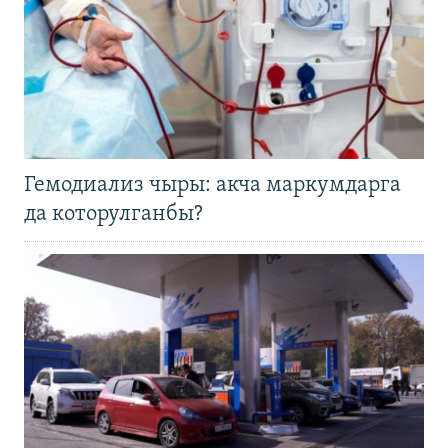
Гемодиализ чыры: акча маркумдарга
да которулганбы?