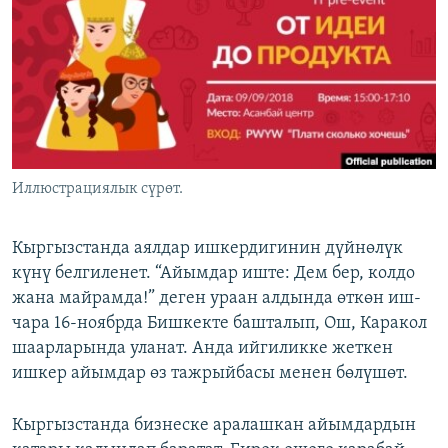
ОНЛАЙН ШЕРИНЕ
ЭЖЕ-СИҢДИЛЕР
АЗАТТЫК+
ЫҢГАЙСЫЗ СУРООЛОР
ЭЕ/АРнун бардык сайттары
Иллюстрациялык сүрөт.
Кыргызстанда аялдар ишкердигинин дүйнөлүк
күнү белгиленет. “Айымдар иште: Дем бер, колдо
жана майрамда!” деген ураан алдында өткөн иш-
чара 16-ноябрда Бишкекте башталып, Ош, Каракол
шаарларында уланат. Анда ийгиликке жеткен
ишкер айымдар өз тажрыйбасы менен бөлүшөт.
Кыргызстанда бизнеске аралашкан айымдардын