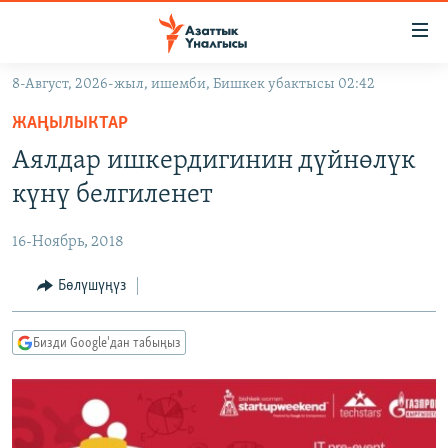
Линктер
Мазмунга
өтүңүз
8-Август, 2026-жыл, ишемби, Бишкек убактысы 02:42
Навигацияга
ЖАҢЫЛЫКТАР
өтүңүз
ЖАҢЫЛЫКТАР
КЫРГЫЗСТАН
Издөөгө
Аялдар ишкердигинин дүйнөлүк
салыңыз
ДҮЙНӨ
КЫРГЫЗСТАН
күнү белгиленет
УКРАИНА
САЯСАТ
ДҮЙНӨ
16-Ноябрь, 2018
АТАЙЫН ИЛИКТӨӨ
ЭКОНОМИКА
БОРБОР АЗИЯ
ТВ ПРОГРАММАЛАР
Бөлүшүңүз
МАДАНИЯТ
ПОДКАСТ
БҮГҮН АЗАТТЫКТА
Бизди Google'дан табыңыз
ӨЗГӨЧӨ ПИКИР
ЭКСПЕРТТЕР ТАЛДАЙТ
БИЗ ЖАНА ДҮЙНӨ
Русский
ДАНИСТЕ