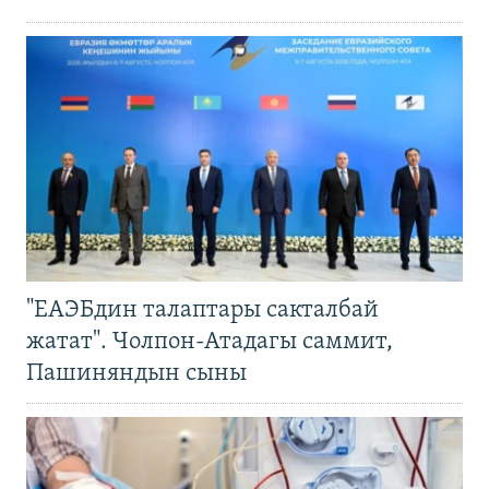
"ЕАЭБдин талаптары сакталбай
жатат". Чолпон-Атадагы саммит,
Пашиняндын сыны