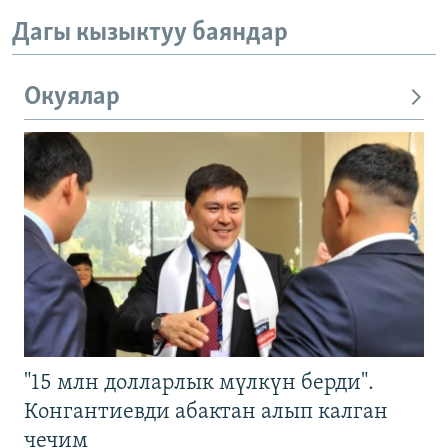
Дагы кызыктуу баяндар
Окуялар
"15 млн долларлык мүлкүн берди".
Конгантиевди абактан алып калган
чечим