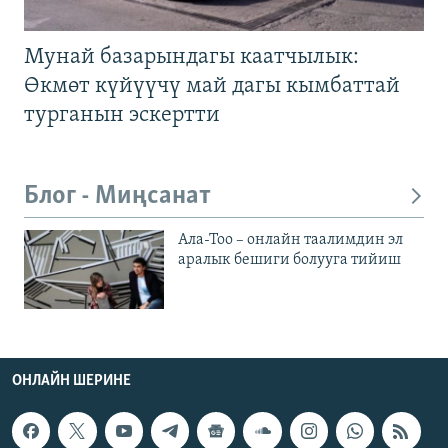
Мунай базарындагы каатчылык:
Өкмөт күйүүчү май дагы кымбаттай
турганын эскертти
Блог - Миңсанат
Ала-Тоо – онлайн таалимдин эл
аралык бешиги болууга тийиш
ОНЛАЙН ШЕРИНЕ