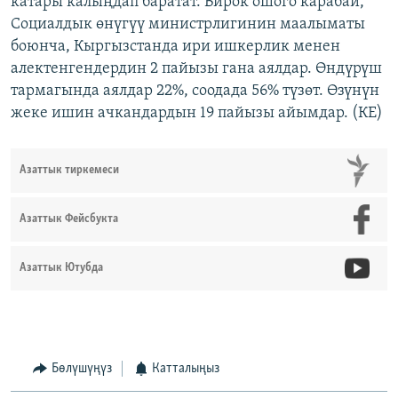
катары калыңдап баратат. Бирок ошого карабай,
Социалдык өнүгүү министрлигинин маалыматы
боюнча, Кыргызстанда ири ишкерлик менен
алектенгендердин 2 пайызы гана аялдар. Өндүрүш
тармагында аялдар 22%, соодада 56% түзөт. Өзүнүн
жеке ишин ачкандардын 19 пайызы айымдар. (КЕ)
Азаттык тиркемеси
Азаттык Фейсбукта
Азаттык Ютубда
Бөлүшүңүз
Катталыңыз