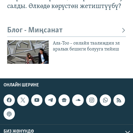
салды. Өлкөдө көрүстөн жетиштүүбү?
Блог - Миңсанат
Ала-Тоо – онлайн таалимдин эл
аралык бешиги болууга тийиш
ОНЛАЙН ШЕРИНЕ
БИЗ ЖӨНҮНДӨ