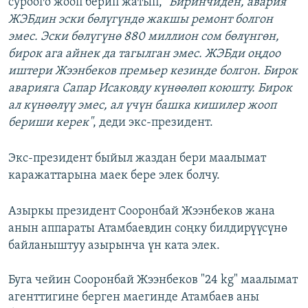
суроого жооп берип жатып,
"Биринчиден, авария
ЖЭБдин эски бөлүгүндө жакшы ремонт болгон
эмес. Эски бөлүгүнө 880 миллион сом бөлүнгөн,
бирок ага айнек да тагылган эмес. ЖЭБди оңдоо
иштери Жээнбеков премьер кезинде болгон. Бирок
аварияга Сапар Исаковду күнөөлөп коюшту. Бирок
ал күнөөлүү эмес, ал үчүн башка кишилер жооп
бериши керек"
, деди экс-президент.
Экс-президент быйыл жаздан бери маалымат
каражаттарына маек бере элек болчу.
Азыркы президент Сооронбай Жээнбеков жана
анын аппараты Атамбаевдин соңку билдирүүсүнө
байланыштуу азырынча үн ката элек.
Буга чейин Сооронбай Жээнбеков "24 kg" маалымат
агенттигине берген маегинде Атамбаев аны