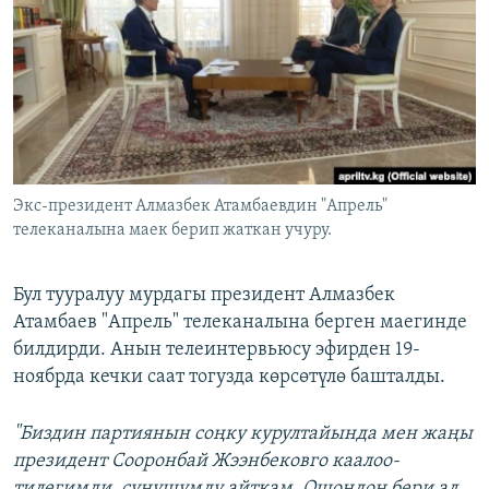
ОНЛАЙН ШЕРИНЕ
ЭЖЕ-СИҢДИЛЕР
АЗАТТЫК+
ЫҢГАЙСЫЗ СУРООЛОР
ЭЕ/АРнун бардык сайттары
Экс-президент Алмазбек Атамбаевдин "Апрель"
телеканалына маек берип жаткан учуру.
Бул тууралуу мурдагы президент Алмазбек
Атамбаев "Апрель" телеканалына берген маегинде
билдирди. Анын телеинтервьюсу эфирден 19-
ноябрда кечки саат тогузда көрсөтүлө башталды.
"Биздин партиянын соңку курултайында мен жаңы
президент Сооронбай Жээнбековго каалоо-
тилегимди, сунушумду айткам. Ошондон бери ал