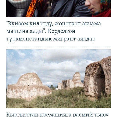
"Күйөөм үйлөндү, жөнөткөн акчама
машина алды". Кордолгон
түркмөнстандык мигрант аялдар
Кыргызстан кремацияга расмий тыюу