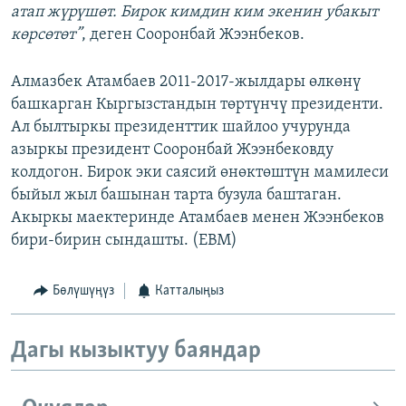
атап жүрүшөт. Бирок кимдин ким экенин убакыт
көрсөтөт”
, деген Сооронбай Жээнбеков.
Алмазбек Атамбаев 2011-2017-жылдары өлкөнү
башкарган Кыргызстандын төртүнчү президенти.
Ал былтыркы президенттик шайлоо учурунда
азыркы президент Сооронбай Жээнбековду
колдогон. Бирок эки саясий өнөктөштүн мамилеси
быйыл жыл башынан тарта бузула баштаган.
Акыркы маектеринде Атамбаев менен Жээнбеков
бири-бирин сындашты. (EBM)
Бөлүшүңүз
Катталыңыз
Дагы кызыктуу баяндар