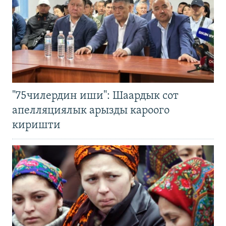
"75чилердин иши": Шаардык сот
апелляциялык арызды кароого
киришти