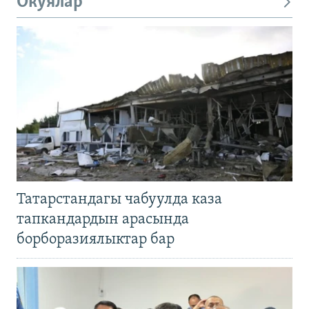
Окуялар
Татарстандагы чабуулда каза
тапкандардын арасында
борборазиялыктар бар