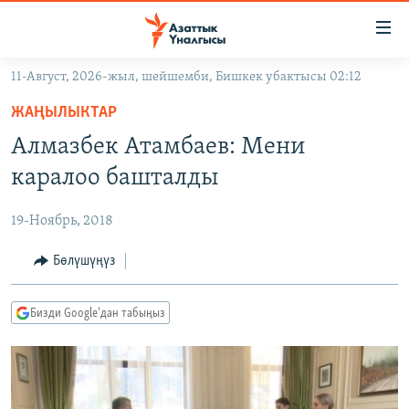
Линктер
Мазмунга
өтүңүз
11-Август, 2026-жыл, шейшемби, Бишкек убактысы 02:12
Навигацияга
ЖАҢЫЛЫКТАР
өтүңүз
ЖАҢЫЛЫКТАР
КЫРГЫЗСТАН
Издөөгө
Алмазбек Атамбаев: Мени
салыңыз
ДҮЙНӨ
КЫРГЫЗСТАН
каралоо башталды
УКРАИНА
САЯСАТ
ДҮЙНӨ
19-Ноябрь, 2018
АТАЙЫН ИЛИКТӨӨ
ЭКОНОМИКА
БОРБОР АЗИЯ
ТВ ПРОГРАММАЛАР
Бөлүшүңүз
МАДАНИЯТ
ПОДКАСТ
БҮГҮН АЗАТТЫКТА
Бизди Google'дан табыңыз
ӨЗГӨЧӨ ПИКИР
ЭКСПЕРТТЕР ТАЛДАЙТ
БИЗ ЖАНА ДҮЙНӨ
Русский
ДАНИСТЕ