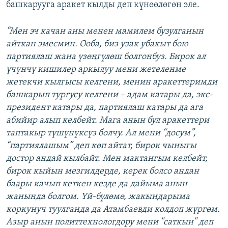
башкарууга аракет кылды деп күнөөлөгөн эле.
“Мен эч качан аны менен мамилем бузулганын
айткан эмесмин. Ооба, биз узак убакыт бою
партиялаш жана үзөңгүлөш болгонбуз. Бирок ал
үчүнчү кишилер аркылуу мени жетеленме
жетекчи кылгысы келгени, менин аракеттеримди
башкарып тургусу келгени – адам катары да, экс-
президент катары да, партиялаш катары да ага
абийир алып келбейт. Мага анын бул аракеттери
таптакыр түшүнүксүз болчу. Ал мени “досум”,
“партиялашым” деп көп айтат, бирок чыныгы
достор андай кылбайт. Мен мактангым келбейт,
бирок кыйын мезгилдерде, керек болсо андан
баары качып кеткен кезде да дайыма анын
жанында болгом. Үй-бүлөмө, жакындарыма
коркунуч туулганда да Атамбаевди колдоп жүргөм.
Азыр анын политтехнологдору мени "саткын" деп