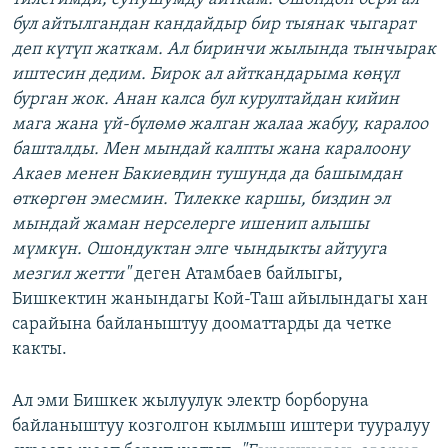
бул айтылгандан кандайдыр бир тыянак чыгарат
деп күтүп жаткам. Ал биринчи жылында тынчырак
иштесин дедим. Бирок ал айткандарыма көңүл
бурган жок. Анан калса бул курултайдан кийин
мага жана үй-бүлөмө жалган жалаа жабуу, каралоо
башталды. Мен мындай калпты жана каралоону
Акаев менен Бакиевдин тушунда да башымдан
өткөргөн эмесмин. Тилекке каршы, биздин эл
мындай жаман нерселерге ишенип алышы
мүмкүн. Ошондуктан элге чындыкты айтууга
мезгил жетти"
деген Атамбаев байлыгы,
Бишкектин жанындагы Кой-Таш айылындагы хан
сарайына байланыштуу дооматтарды да четке
какты.
Ал эми Бишкек жылуулук электр борборуна
байланыштуу козголгон кылмыш иштери тууралуу