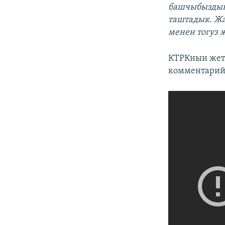
башчыбыздын 
таштадык. Ж
менен тогуз
КТРКнын жет
комментарий 