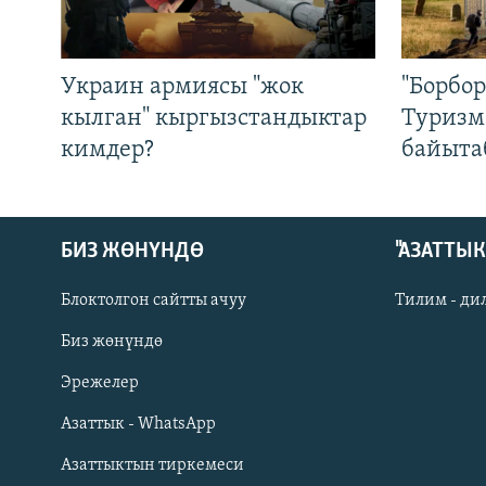
Украин армиясы "жок
"Борбо
кылган" кыргызстандыктар
Туризм
кимдер?
байыта
БИЗ ЖӨНҮНДӨ
"АЗАТТЫ
Блоктолгон сайтты ачуу
Тилим - ди
Биз жөнүндө
Русский
Эрежелер
Азаттык - WhatsApp
ОНЛАЙН ШЕРИНЕ
Азаттыктын тиркемеси