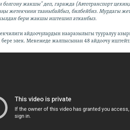
болгону жакшы" деп, гаражда (Автотранспорт цехин
аңы жетекчини тааныбайбыз, билбейбиз. Мурдагы же
 жылдан бери жакшы иштешип атканбыз.
екчилиги айдоочулардын нааразылыгы тууралуу азы
бере элек. Мекемеде жалпысынан 48 айдоочу иштейт.