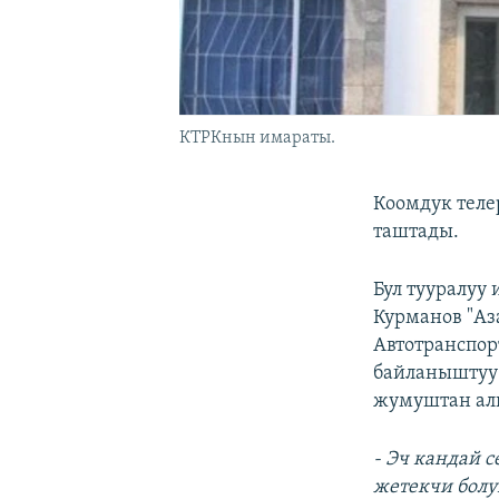
КТРКнын имараты.
Коомдук теле
таштады.
Бул тууралуу
Курманов "А
Автотранспо
байланыштуу 
жумуштан ал
- Эч кандай 
жетекчи болу