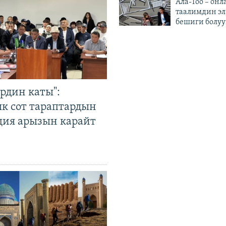
Ала-Тоо – онл
таалимдин эл
бешиги болуу
рдин каты":
к сот тараптардын
ция арызын карайт