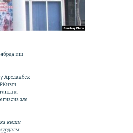
оябрда иш
су Арсланбек
ТРКнын
нганына
егизсиз эле
шка киши
 мурдагы