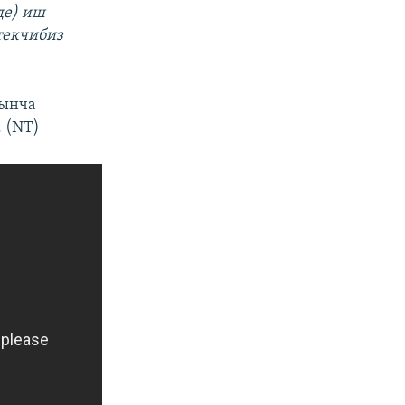
де) иш
текчибиз
рынча
 (NT)