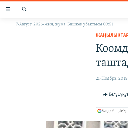
Линктер
Мазмунга
өтүңүз
Издөө
7-Август, 2026-жыл, жума, Бишкек убактысы 09:51
ЖАҢЫЛЫКТАР
Навигацияга
өтүңүз
ЖАҢЫЛЫКТА
КЫРГЫЗСТАН
Издөөгө
Коомд
ДҮЙНӨ
КЫРГЫЗСТАН
салыңыз
УКРАИНА
САЯСАТ
ДҮЙНӨ
ташт
АТАЙЫН ИЛИКТӨӨ
ЭКОНОМИКА
БОРБОР АЗИЯ
ТВ ПРОГРАММАЛАР
МАДАНИЯТ
21-Ноябрь, 2018
ПОДКАСТ
БҮГҮН АЗАТТЫКТА
Бөлүшүңү
ӨЗГӨЧӨ ПИКИР
ЭКСПЕРТТЕР ТАЛДАЙТ
БИЗ ЖАНА ДҮЙНӨ
Бизди Google'д
ДАНИСТЕ