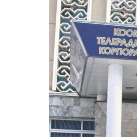
ЭЖЕ-СИҢДИЛЕР
АЗАТТЫК+
ЫҢГАЙСЫЗ СУРООЛОР