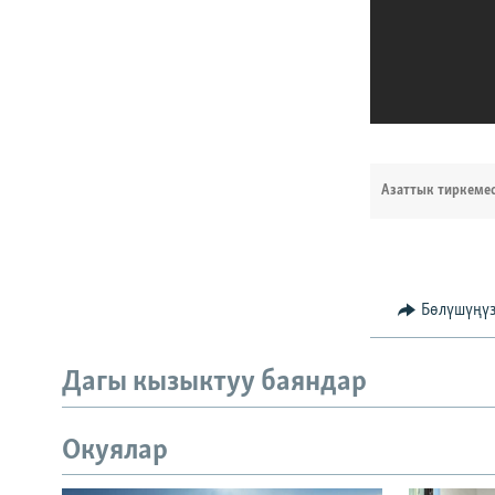
Азаттык тиркеме
Бөлүшүңү
Дагы кызыктуу баяндар
Окуялар