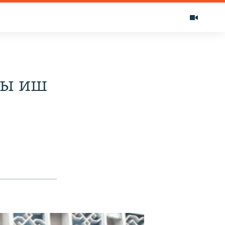
ры иш