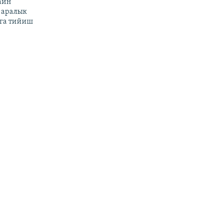
айн
 аралык
га тийиш