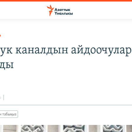
Р
ук каналдын айдоочула
ады
з
ан табыңыз