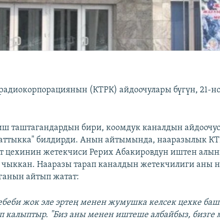
радиокорпорациянын (КТРК) айдоочулары бүгүн, 21-н
 иш таштагандардын бири, коомдук каналдын айдоочу
заттыкка" билдирди. Анын айтымында, нааразылык К
рт цехинин жетекчиси Рерих Абакировдун иштен алы
чыккан. Нааразы тарап каналдын жетекчилиги аны н
ганын айтып жатат:
себеби жок эле эртең менен жумушка келсек цехке ба
п калыптыр. "Биз аны менен иштеше албайбыз, бизге