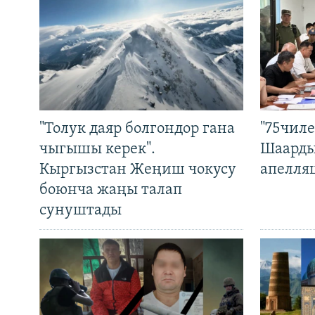
"Толук даяр болгондор гана
"75чиле
чыгышы керек".
Шаарды
Кыргызстан Жеңиш чокусу
апелля
боюнча жаңы талап
сунуштады