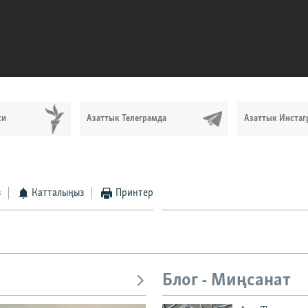
си
Азаттык Телеграмда
Азаттык Инстаг
з
Катталыңыз
Принтер
Блог - Миңсанат