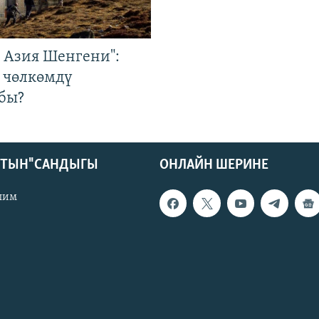
р Азия Шенгени":
 чөлкөмдү
бы?
КТЫН" САНДЫГЫ
ОНЛАЙН ШЕРИНЕ
лим