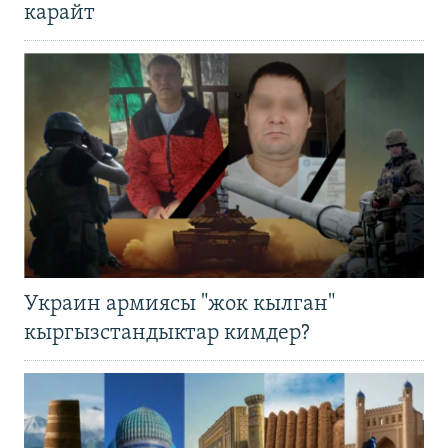
карайт
Украин армиясы "жок кылган"
кыргызстандыктар кимдер?