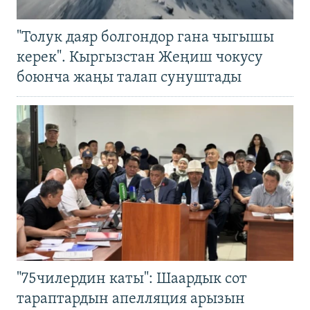
"Толук даяр болгондор гана чыгышы
керек". Кыргызстан Жеңиш чокусу
боюнча жаңы талап сунуштады
"75чилердин каты": Шаардык сот
тараптардын апелляция арызын