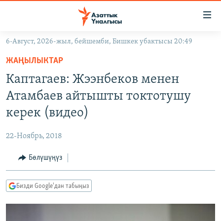
Линктер
Мазмунга
өтүңүз
6-Август, 2026-жыл, бейшемби, Бишкек убактысы 20:49
Навигацияга
ЖАҢЫЛЫКТАР
өтүңүз
ЖАҢЫЛЫКТАР
КЫРГЫЗСТАН
Издөөгө
Каптагаев: Жээнбеков менен
салыңыз
ДҮЙНӨ
КЫРГЫЗСТАН
Атамбаев айтышты токтотушу
УКРАИНА
САЯСАТ
ДҮЙНӨ
керек (видео)
АТАЙЫН ИЛИКТӨӨ
ЭКОНОМИКА
БОРБОР АЗИЯ
22-Ноябрь, 2018
ТВ ПРОГРАММАЛАР
МАДАНИЯТ
Бөлүшүңүз
ПОДКАСТ
БҮГҮН АЗАТТЫКТА
ӨЗГӨЧӨ ПИКИР
ЭКСПЕРТТЕР ТАЛДАЙТ
Бизди Google'дан табыңыз
БИЗ ЖАНА ДҮЙНӨ
Русский
ДАНИСТЕ