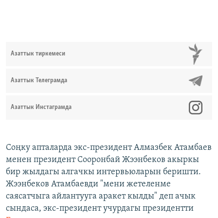
Азаттык тиркемеси
Азаттык Телеграмда
Азаттык Инстаграмда
Соңку апталарда экс-президент Алмазбек Атамбаев
менен президент Сооронбай Жээнбеков акыркы
бир жылдагы алгачкы интервьюларын беришти.
Жээнбеков Атамбаевди "мени жетеленме
саясатчыга айлантууга аракет кылды" деп ачык
сындаса, экс-президент учурдагы президентти