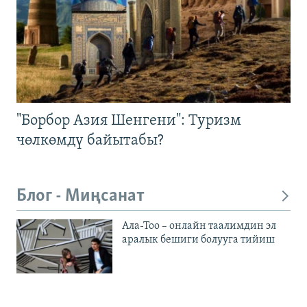
"Борбор Азия Шенгени": Туризм
чөлкөмдү байытабы?
Блог - Миңсанат
Ала-Тоо – онлайн таалимдин эл
аралык бешиги болууга тийиш