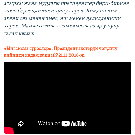
азыркы жана мурдагы президенттер бири-бирине
жооп бергенди токтотушу керек. Кимдин ким
экени сөз менен эмес, иш менен далилдениши
керек. Мамлекеттик кызыкчылык азыр ушуну
талап кылат.
«Ыңгайсыз суроолор»: Президент экстерди чогултту:
кийинки кадам кандай? 21.11.2018-ж.