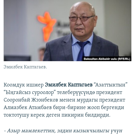
ОНЛАЙН ШЕРИНЕ
ЭЖЕ-СИҢДИЛЕР
АЗАТТЫК+
ЫҢГАЙСЫЗ СУРООЛОР
ЭЕ/АРнун бардык сайттары
Эмилбек Каптагаев.
Коомдук ишмер
Эмилбек Каптагаев
“Азаттыктын”
“Ыңгайсыз суроолор” телеберүүсүндө президент
Сооронбай Жээнбеков менен мурдагы президент
Алмазбек Атамбаев бири-бирине жооп бергенди
токтотушу керек деген пикирин билдирди.
- Азыр мамлекеттин, элдин кызыкчылыгы үчүн