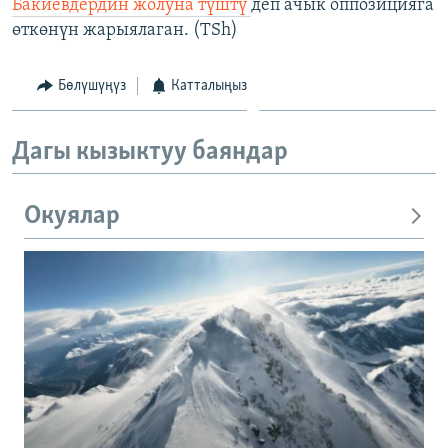
Бакиевдердин жолуна түштү
деп ачык оппозицияга
өткөнүн жарыялаган. (TSh)
Бөлүшүңүз
Катталыңыз
Дагы кызыктуу баяндар
Окуялар