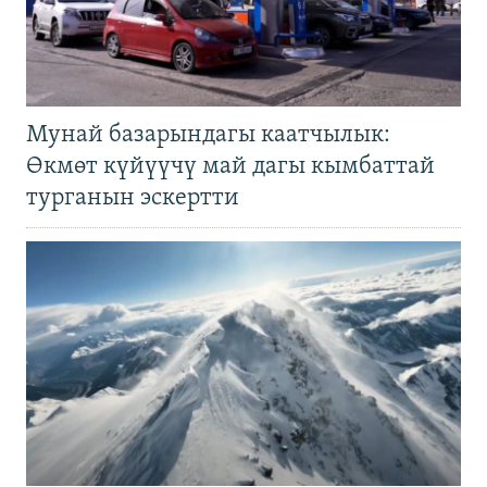
Мунай базарындагы каатчылык:
Өкмөт күйүүчү май дагы кымбаттай
турганын эскертти