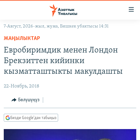
Линктер
Мазмунга
өтүңүз
7-Август, 2026-жыл, жума, Бишкек убактысы 14:31
Навигацияга
ЖАҢЫЛЫКТАР
өтүңүз
ЖАҢЫЛЫКТАР
КЫРГЫЗСТАН
Издөөгө
Евробиримдик менен Лондон
салыңыз
ДҮЙНӨ
КЫРГЫЗСТАН
Брекзиттен кийинки
УКРАИНА
САЯСАТ
ДҮЙНӨ
кызматташтыкты макулдашты
АТАЙЫН ИЛИКТӨӨ
ЭКОНОМИКА
БОРБОР АЗИЯ
22-Ноябрь, 2018
ТВ ПРОГРАММАЛАР
МАДАНИЯТ
Бөлүшүңүз
ПОДКАСТ
БҮГҮН АЗАТТЫКТА
ӨЗГӨЧӨ ПИКИР
ЭКСПЕРТТЕР ТАЛДАЙТ
Бизди Google'дан табыңыз
БИЗ ЖАНА ДҮЙНӨ
Русский
ДАНИСТЕ