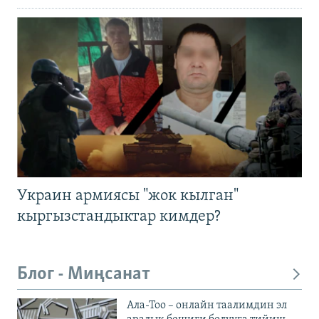
Украин армиясы "жок кылган"
кыргызстандыктар кимдер?
Блог - Миңсанат
Ала-Тоо – онлайн таалимдин эл