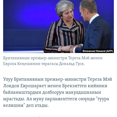
ОНЛАЙН ШЕРИНЕ
ЭЖЕ-СИҢДИЛЕР
АЗАТТЫК+
ЫҢГАЙСЫЗ СУРООЛОР
ЭЕ/АРнун бардык сайттары
Британиянын премьер-министри Тереза Мэй менен
Европа Кеңешинин төрагасы Дональд Туск.
Улуу Британиянын премьер-министри Тереза Мэй
Лондон Еврошаркет менен Брекзиттен кийинки
байланыштардын долбоорун макулдашканын
ырастады. Ал муну парламенттеги сөзүндө "туура
келишим" деп атады.