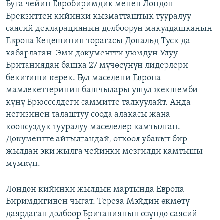
Буга чейин Евробиримдик менен Лондон
Брекзиттен кийинки кызматташтык тууралуу
саясий декларациянын долбоорун макулдашканын
Европа Кеңешинин төрагасы Дональд Туск да
кабарлаган. Эми документти уюмдун Улуу
Британиядан башка 27 мүчөсүнүн лидерлери
бекитиши керек. Бул маселени Европа
мамлекеттеринин башчылары ушул жекшемби
күнү Брюсселдеги саммитте талкуулайт. Анда
негизинен талаштуу соода алакасы жана
коопсуздук тууралуу маселелер камтылган.
Документте айтылгандай, өткөөл убакыт бир
жылдан эки жылга чейинки мезгилди камтышы
мүмкүн.
Лондон кийинки жылдын мартында Европа
Биримдигинен чыгат. Тереза Мэйдин өкмөтү
даярдаган долбоор Британиянын өзүндө саясий