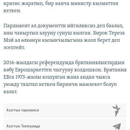
кризис жаратып, бир канча министр кызматтан
кеткен.
Парламент ал документти ийгиликсиз деп баалап,
аны чакыртып алууну сунуш кылган. Бирок Тереза
Мэй ал өлкөнүн кызыкчылыгына жооп берет деп
эсептейт.
2016-жылдагы референдумда британиялыктардын
көбү Еврошаркеттен чыгууну колдошкон. Британия
ЕБга 1973-жылы кошулган жана андан чыкса
уюмду таштап кеткен биринчи мамлекет болуп
калат.
Азаттык тиркемеси
Азаттык Телеграмда