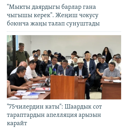
"Мыкты даярдыгы барлар гана
чыгышы керек". Жеңиш чокусу
боюнча жаңы талап сунуштады
"75чилердин каты": Шаардык сот
тараптардын апелляция арызын
карайт