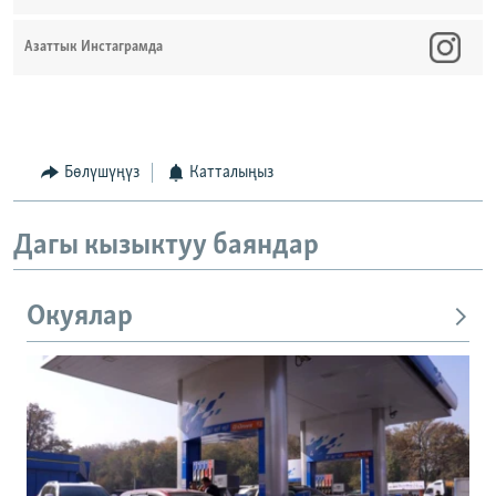
Азаттык Инстаграмда
Бөлүшүңүз
Катталыңыз
Дагы кызыктуу баяндар
Окуялар