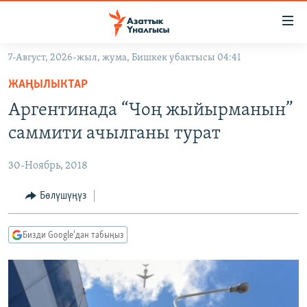
Линктер
Мазмунга
өтүңүз
7-Август, 2026-жыл, жума, Бишкек убактысы 04:41
Навигацияга
ЖАҢЫЛЫКТАР
өтүңүз
ЖАҢЫЛЫКТАР
КЫРГЫЗСТАН
Издөөгө
Аргентинада “Чоң жыйырманын”
салыңыз
ДҮЙНӨ
КЫРГЫЗСТАН
саммити ачылганы турат
УКРАИНА
САЯСАТ
ДҮЙНӨ
30-Ноябрь, 2018
АТАЙЫН ИЛИКТӨӨ
ЭКОНОМИКА
БОРБОР АЗИЯ
ТВ ПРОГРАММАЛАР
Бөлүшүңүз
МАДАНИЯТ
ПОДКАСТ
БҮГҮН АЗАТТЫКТА
Бизди Google'дан табыңыз
ӨЗГӨЧӨ ПИКИР
ЭКСПЕРТТЕР ТАЛДАЙТ
БИЗ ЖАНА ДҮЙНӨ
Русский
ДАНИСТЕ