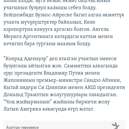
албай калды. Буга немис өкмөт башчысынын
учагынын бузулуп калышы себеп болду.
Бейшембиде Буэнос-Айреске багыт алган өкмөттүк
учакта мүчүлүштүктөр байкалып, Көлн
аэропортуна конууга аргасыз болгон. Ангела
Меркел Аргентинага катардагы каттам менен
кечигип бара турганы маалым болду.
“Конрад Аденауэр" деп аталган учактын эмнеси
бузулганы айтылган жок. Саммиттин алкагында
орус президенти Владимир Путин менен
Жапониянын премьер-министри Синдзо Абэнин,
Кытай лидери Си Цзинпин менен АКШ президенти
Дональд Трамптын жолугушуулары пландалган.
“Чоң жыйырманын” жыйыны биринчи жолу
Латын Америка өлкөсүндө өтүп жатат.
Азаттык тиркемеси