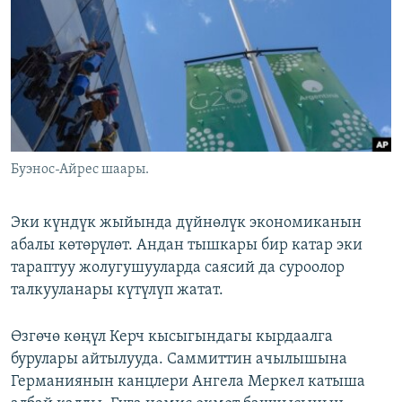
ОНЛАЙН ШЕРИНЕ
ЭЖЕ-СИҢДИЛЕР
АЗАТТЫК+
ЫҢГАЙСЫЗ СУРООЛОР
ЭЕ/АРнун бардык сайттары
Буэнос-Айрес шаары.
Эки күндүк жыйында дүйнөлүк экономиканын
абалы көтөрүлөт. Андан тышкары бир катар эки
тараптуу жолугушууларда саясий да суроолор
талкууланары күтүлүп жатат.
Өзгөчө көңүл Керч кысыгындагы кырдаалга
бурулары айтылууда. Саммиттин ачылышына
Германиянын канцлери Ангела Меркел катыша