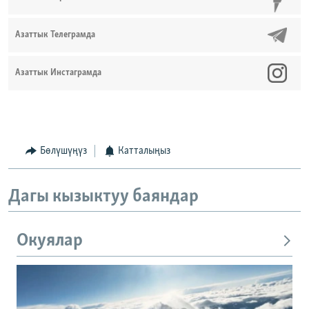
Азаттык Телеграмда
Азаттык Инстаграмда
Бөлүшүңүз
Катталыңыз
Дагы кызыктуу баяндар
Окуялар