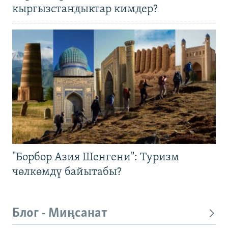
кыргызстандыктар кимдер?
"Борбор Азия Шенгени": Туризм
чөлкөмдү байытабы?
Блог - Миңсанат