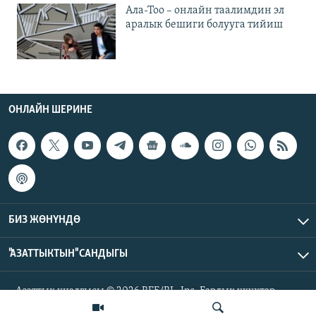
Ала-Тоо – онлайн таалимдин эл
аралык бешиги болууга тийиш
ОНЛАЙН ШЕРИНЕ
БИЗ ЖӨНҮНДӨ
"АЗАТТЫКТЫН" САНДЫГЫ
Азаттык үналгысы © 2026 RFE/RL, Inc. Бардык укуктар
корголгон.