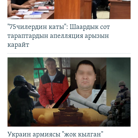
"75чилердин каты": Шаардык сот
тараптардын апелляция арызын
карайт
Украин армиясы "жок кылган"