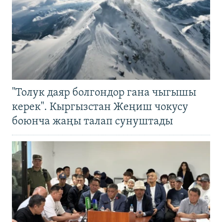
"Толук даяр болгондор гана чыгышы
керек". Кыргызстан Жеңиш чокусу
боюнча жаңы талап сунуштады