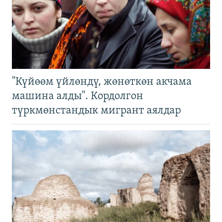
"Күйөөм үйлөндү, жөнөткөн акчама
машина алды". Кордолгон
түркмөнстандык мигрант аялдар