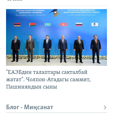
"ЕАЭБдин талаптары сакталбай
жатат". Чолпон-Атадагы саммит,
Пашиняндын сыны
Блог - Миңсанат