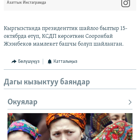
Азаттык Инстаграмда
Кыргызстанда президенттик шайлоо былтыр 15-
октябрда өтүп, КСДП көрсөткөн Сооронбай
Жээнбеков мамлекет башчы болуп шайланган.
Бөлүшүңүз
Катталыңыз
Дагы кызыктуу баяндар
Окуялар