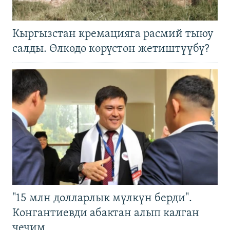
Кыргызстан кремацияга расмий тыюу
салды. Өлкөдө көрүстөн жетиштүүбү?
"15 млн долларлык мүлкүн берди".
Конгантиевди абактан алып калган
чечим