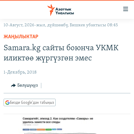
Линктер
Мазмунга
өтүңүз
10-Август, 2026-жыл, дүйшөмбү, Бишкек убактысы 08:45
Навигацияга
ЖАҢЫЛЫКТАР
өтүңүз
ЖАҢЫЛЫКТАР
КЫРГЫЗСТАН
Издөөгө
Samara.kg сайты боюнча УКМК
салыңыз
ДҮЙНӨ
КЫРГЫЗСТАН
иликтөө жүргүзгөн эмес
УКРАИНА
САЯСАТ
ДҮЙНӨ
1-Декабрь, 2018
АТАЙЫН ИЛИКТӨӨ
ЭКОНОМИКА
БОРБОР АЗИЯ
ТВ ПРОГРАММАЛАР
Бөлүшүңүз
МАДАНИЯТ
ПОДКАСТ
БҮГҮН АЗАТТЫКТА
Бизди Google'дан табыңыз
ӨЗГӨЧӨ ПИКИР
ЭКСПЕРТТЕР ТАЛДАЙТ
БИЗ ЖАНА ДҮЙНӨ
Русский
ДАНИСТЕ