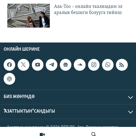
Ала-Тоо – онлайн таалимдин эл
аралык бешиги болууга тийиш
ОНЛАЙН ШЕРИНЕ
БИЗ ЖӨНҮНДӨ
"АЗАТТЫКТЫН" САНДЫГЫ
Азаттык үналгысы © 2026 RFE/RL, Inc. Бардык укуктар
корголгон.