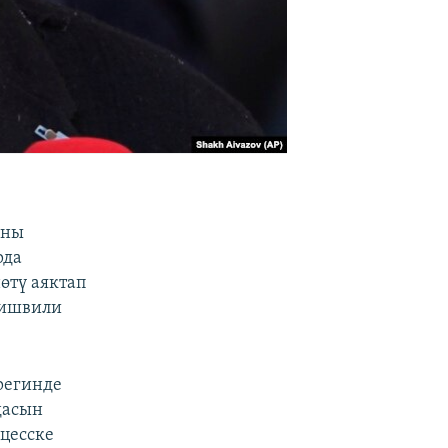
яны
рда
өтү аяктап
бишвили
регинде
дасын
цесске