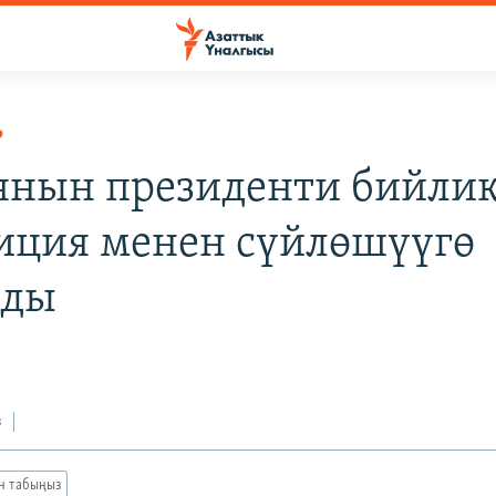
Р
янын президенти бийли
иция менен сүйлөшүүгө
рды
8
з
ан табыңыз