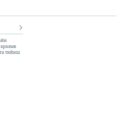
айн
 аралык
га тийиш