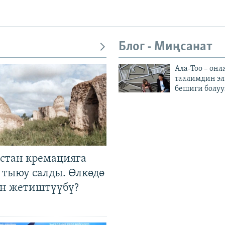
Блог - Миңсанат
Ала-Тоо – онл
таалимдин эл
бешиги болуу
стан кремацияга
 тыюу салды. Өлкөдө
өн жетиштүүбү?