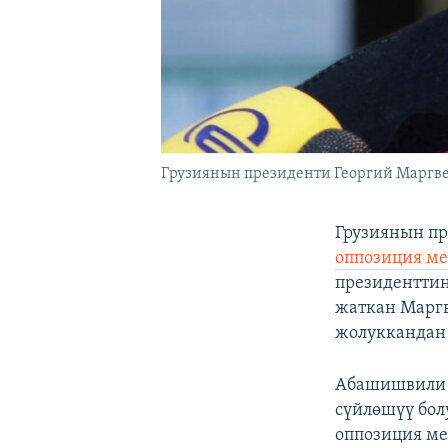
Грузиянын президенти Георгий Маргве
Грузиянын п
оппозиция ме
президентти
жаткан Марг
жолуккандан
Абашишвили б
сүйлөшүү бол
оппозиция ме