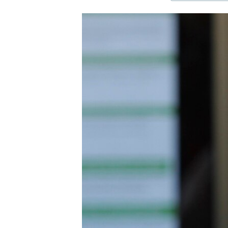
ЭЖЕ-СИҢДИЛЕР
АЗАТТЫК+
ЫҢГАЙСЫЗ СУРООЛОР