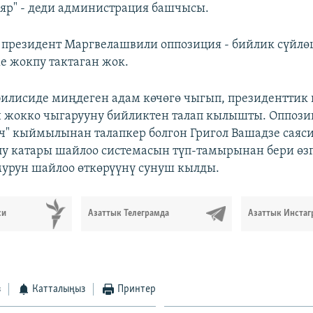
яр" - деди администрация башчысы.
резидент Маргвелашвили оппозиция - бийлик сүйлөш
 жокпу тактаган жок.
билисиде миңдеген адам көчөгө чыгып, президенттик
жокко чыгарууну бийликтен талап кылышты. Оппоз
ч" кыймылынан талапкер болгон Григол Вашадзе саяс
у катары шайлоо системасын түп-тамырынан бери өзг
урун шайлоо өткөрүүнү сунуш кылды.
си
Азаттык Телеграмда
Азаттык Инстаг
з
Катталыңыз
Принтер