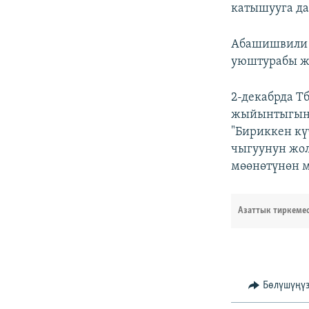
катышууга да
Абашишвили п
уюштурабы же
2-декабрда Т
жыйынтыгын 
"Бириккен кү
чыгуунун жол
мөөнөтүнөн м
Азаттык тиркеме
Бөлүшүңү