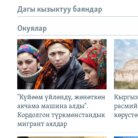
Дагы кызыктуу баяндар
Окуялар
"Күйөөм үйлөндү, жөнөткөн
Кыргыз
акчама машина алды".
расмий
Кордолгон түркмөнстандык
көрүст
мигрант аялдар