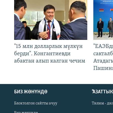
"15 млн долларлык мүлкүн
"ЕАЭБд
берди". Конгантиевди
сакталб
абактан алып калган чечим
Атадаг
Пашин
БИЗ ЖӨНҮНДӨ
"АЗАТТЫ
Блоктолгон сайтты ачуу
Тилим - ди