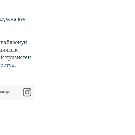
үүсүн өзү
 шайлоонун
ициялык
ий кризистен
өртүп,
рамда