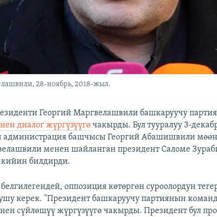
лашвили, 28-ноябрь, 2018-жыл.
резиденти Георгий Маргвелашвили башкаруучу парти
нен диалог жүргүзүүгө
чакырды. Бул тууралуу 3-декаб
н администрация башчысы Георгий Абашишвили мөөн
велашвили менен шайланган президент Саломе Зура
 кийин билдирди.
елгилегендей, оппозиция көтөргөн суроолордун теге
ушу керек. "Президент башкаруучу партиянын коман
нен сүйлөшүү жүргүзүүгө чакырды. Президент бул про