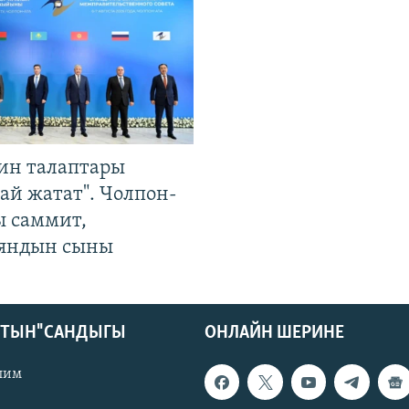
ин талаптары
ай жатат". Чолпон-
ы саммит,
яндын сыны
КТЫН" САНДЫГЫ
ОНЛАЙН ШЕРИНЕ
лим