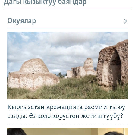
Дагы кызыктуу баяндар
Окуялар
Кыргызстан кремацияга расмий тыюу
салды. Өлкөдө көрүстөн жетиштүүбү?