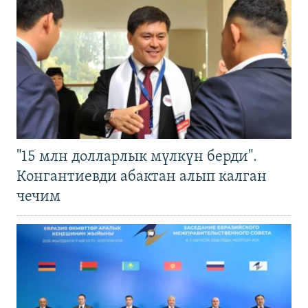
"15 млн долларлык мүлкүн берди".
Конгантиевди абактан алып калган
чечим