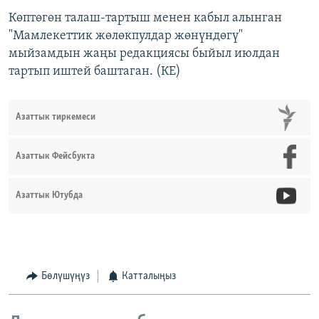
Көптөгөн талаш-тартыш менен кабыл алынган
"Мамлекеттик жөлөкпулдар жөнүндөгү"
мыйзамдын жаңы редакциясы быйыл июлдан
тартып иштей баштаган. (КЕ)
Азаттык тиркемеси
Азаттык Фейсбукта
Азаттык Ютубда
Бөлүшүңүз
Катталыңыз