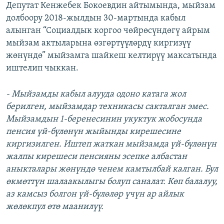
Депутат Кенжебек Бокоевдин айтымында, мыйзам
долбоору 2018-жылдын 30-мартында кабыл
алынган “Социалдык коргоо чөйрөсүндөгү айрым
мыйзам актыларына өзгөртүүлөрдү киргизүү
жөнүндө” мыйзамга шайкеш келтирүү максатында
иштелип чыккан.
- Мыйзамды кабыл алууда одоно катага жол
берилген, мыйзамдар техникасы сакталган эмес.
Мыйзамдын 1-беренесинин укуктук жобосунда
пенсия үй-бүлөнүн жыйынды кирешесине
киргизилген. Иштеп жаткан мыйзамда үй-бүлөнүн
жалпы кирешеси пенсияны эсепке албастан
аныкталары жөнүндө ченем камтылбай калган. Бул
өкмөттүн шалаакылыгы болуп саналат. Көп балалуу,
аз камсыз болгон үй-бүлөлөр үчүн ар айлык
жөлөкпул өтө маанилүү.