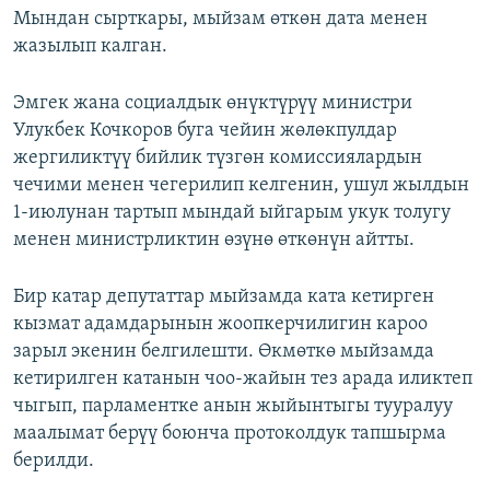
Мындан сырткары, мыйзам өткөн дата менен
жазылып калган.
Эмгек жана социалдык өнүктүрүү министри
Улукбек Кочкоров буга чейин жөлөкпулдар
жергиликтүү бийлик түзгөн комиссиялардын
чечими менен чегерилип келгенин, ушул жылдын
1-июлунан тартып мындай ыйгарым укук толугу
менен министрликтин өзүнө өткөнүн айтты.
Бир катар депутаттар мыйзамда ката кетирген
кызмат адамдарынын жоопкерчилигин кароо
зарыл экенин белгилешти. Өкмөткө мыйзамда
кетирилген катанын чоо-жайын тез арада иликтеп
чыгып, парламентке анын жыйынтыгы тууралуу
маалымат берүү боюнча протоколдук тапшырма
берилди.