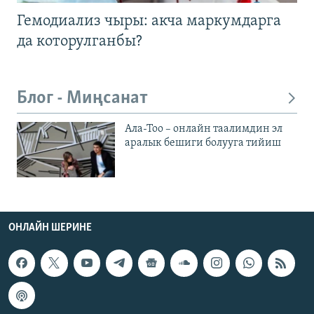
Гемодиализ чыры: акча маркумдарга
да которулганбы?
Блог - Миңсанат
Ала-Тоо – онлайн таалимдин эл
аралык бешиги болууга тийиш
ОНЛАЙН ШЕРИНЕ