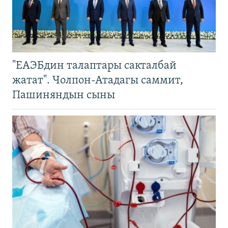
"ЕАЭБдин талаптары сакталбай
жатат". Чолпон-Атадагы саммит,
Пашиняндын сыны