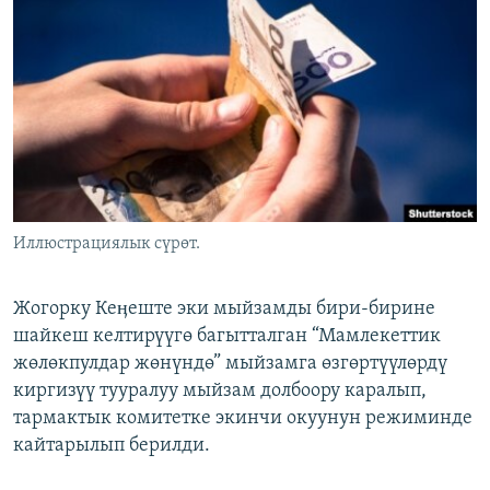
ОНЛАЙН ШЕРИНЕ
ЭЖЕ-СИҢДИЛЕР
АЗАТТЫК+
ЫҢГАЙСЫЗ СУРООЛОР
ЭЕ/АРнун бардык сайттары
Иллюстрациялык сүрөт.
Жогорку Кеӊеште эки мыйзамды бири-бирине
шайкеш келтирүүгө багытталган “Мамлекеттик
жөлөкпулдар жөнүндө” мыйзамга өзгөртүүлөрдү
киргизүү тууралуу мыйзам долбоору каралып,
тармактык комитетке экинчи окуунун режиминде
кайтарылып берилди.