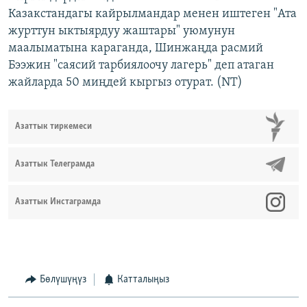
Казакстандагы кайрылмандар менен иштеген "Ата
журттун ыктыярдуу жаштары" уюмунун
маалыматына караганда, Шинжаңда расмий
Бээжин "саясий тарбиялоочу лагерь" деп атаган
жайларда 50 миңдей кыргыз отурат. (NT)
Азаттык тиркемеси
Азаттык Телеграмда
Азаттык Инстаграмда
Бөлүшүңүз
Катталыңыз