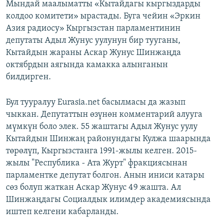
Мындай маалыматты «Кытайдагы кыргыздарды
колдоо комитети» ырастады. Буга чейин «Эркин
Азия радиосу» Кыргызстан парламентинин
депутаты Адыл Жунус уулунун бир тууганы,
Кытайдын жараны Аскар Жунус Шинжаңда
октябрдын аягында камакка алынганын
билдирген.
Бул тууралуу Eurasia.net басылмасы да жазып
чыккан. Депутаттын өзүнөн комментарий алууга
мүмкүн боло элек. 55 жаштагы Адыл Жунус уулу
Кытайдын Шинжаң районундагы Кулжа шаарында
төрөлүп, Кыргызстанга 1991-жылы келген. 2015-
жылы "Республика - Ата Журт" фракциясынан
парламентке депутат болгон. Анын иниси катары
сөз болуп жаткан Аскар Жунус 49 жашта. Ал
Шинжаңдагы Социалдык илимдер академиясында
иштеп келгени кабарланды.