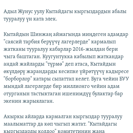
Адыл Жунус уулу Кытайдагы кыргыздардын абалы
тууралуу үн ката элек.
Кытайдын Шинжаң аймагында миңдеген адамдар
"саясий тарбия берүүчү лагерлерде" кармалып
жатканы тууралуу кабарлар 2016-жылдан бери
чыга баштаган. Куугунтукка кабылып жаткандар
андай жайларды "түрмө" деп атаса, Кытайдын
өкүлдөрү жарандарды кесипке үйрөтүүчү кадыресе
"борборлор" катары сыпаттап келет. Буга чейин БУУ
мындай лагерлерде бир миллионго чейин адам
отурганын тастыктаган ишенимдүү булактар бар
экенин жарыялаган.
Акыркы айларда кармалган кыргыздар тууралуу
маалыматтар да көп чыгып жатат. "Кытайдагы
кыргыздарды колдоо" комитетинин жана