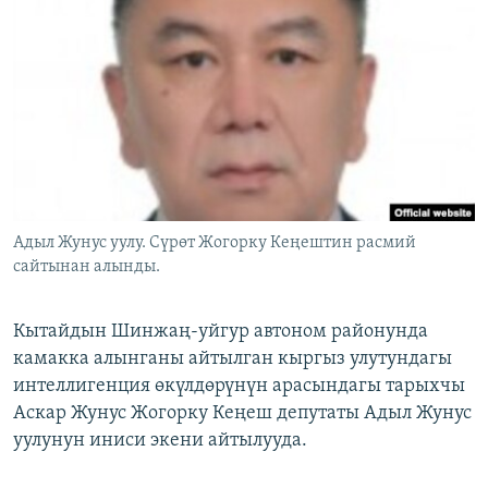
ОНЛАЙН ШЕРИНЕ
ЭЖЕ-СИҢДИЛЕР
АЗАТТЫК+
ЫҢГАЙСЫЗ СУРООЛОР
ЭЕ/АРнун бардык сайттары
Адыл Жунус уулу. Сүрөт Жогорку Кеңештин расмий
сайтынан алынды.
Кытайдын Шинжаң-уйгур автоном районунда
камакка алынганы айтылган кыргыз улутундагы
интеллигенция өкүлдөрүнүн арасындагы тарыхчы
Аскар Жунус Жогорку Кеңеш депутаты Адыл Жунус
уулунун иниси экени айтылууда.