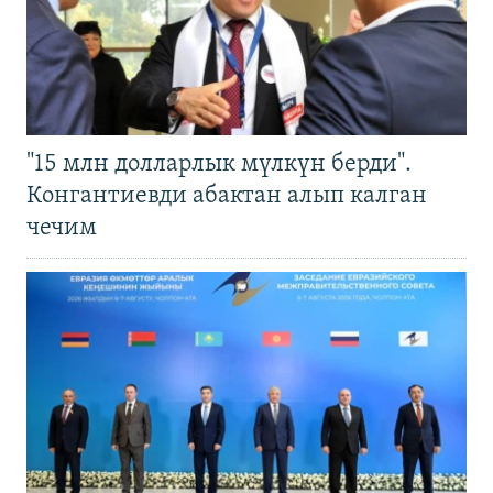
"15 млн долларлык мүлкүн берди".
Конгантиевди абактан алып калган
чечим