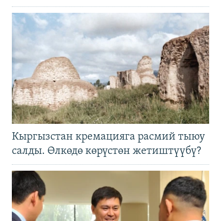
Кыргызстан кремацияга расмий тыюу
салды. Өлкөдө көрүстөн жетиштүүбү?