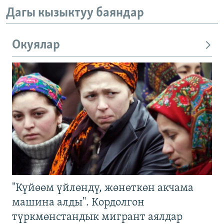
Дагы кызыктуу баяндар
Окуялар
"Күйөөм үйлөндү, жөнөткөн акчама
машина алды". Кордолгон
түркмөнстандык мигрант аялдар