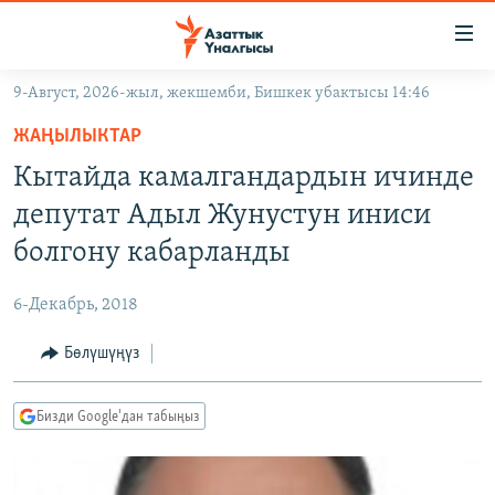
Линктер
Мазмунга
өтүңүз
9-Август, 2026-жыл, жекшемби, Бишкек убактысы 14:46
Навигацияга
ЖАҢЫЛЫКТАР
өтүңүз
ЖАҢЫЛЫКТАР
КЫРГЫЗСТАН
Издөөгө
Кытайда камалгандардын ичинде
салыңыз
ДҮЙНӨ
КЫРГЫЗСТАН
депутат Адыл Жунустун иниси
УКРАИНА
САЯСАТ
ДҮЙНӨ
болгону кабарланды
АТАЙЫН ИЛИКТӨӨ
ЭКОНОМИКА
БОРБОР АЗИЯ
6-Декабрь, 2018
ТВ ПРОГРАММАЛАР
МАДАНИЯТ
Бөлүшүңүз
ПОДКАСТ
БҮГҮН АЗАТТЫКТА
ӨЗГӨЧӨ ПИКИР
ЭКСПЕРТТЕР ТАЛДАЙТ
Бизди Google'дан табыңыз
БИЗ ЖАНА ДҮЙНӨ
Русский
ДАНИСТЕ