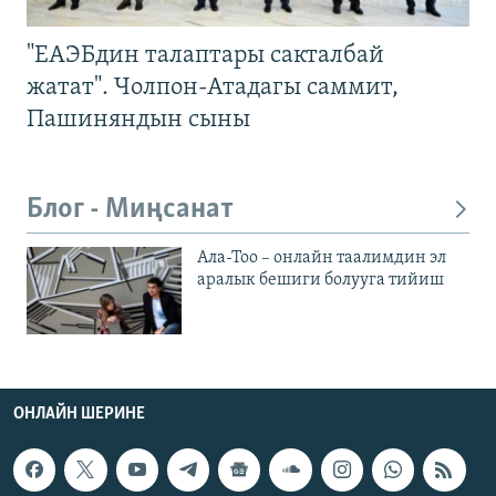
"ЕАЭБдин талаптары сакталбай
жатат". Чолпон-Атадагы саммит,
Пашиняндын сыны
Блог - Миңсанат
Ала-Тоо – онлайн таалимдин эл
аралык бешиги болууга тийиш
ОНЛАЙН ШЕРИНЕ