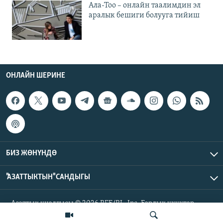
Ала-Тоо – онлайн таалимдин эл
аралык бешиги болууга тийиш
ОНЛАЙН ШЕРИНЕ
БИЗ ЖӨНҮНДӨ
"АЗАТТЫКТЫН" САНДЫГЫ
Азаттык үналгысы © 2026 RFE/RL, Inc. Бардык укуктар
корголгон.