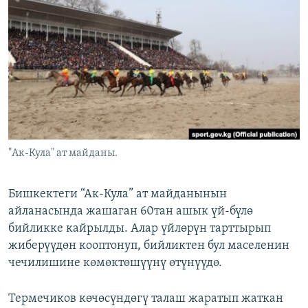
ОНЛАЙН ШЕРИНЕ
ЭЖЕ-СИҢДИЛЕР
АЗАТТЫК+
ЫҢГАЙСЫЗ СУРООЛОР
ЭЕ/АРнун бардык сайттары
"Ак-Кула" ат майданы.
Бишкектеги “Ак-Кула” ат майданынын
айланасында жашаган 60тан ашык үй-бүлө
бийликке кайрылды. Алар үйлөрүн тарттырып
жиберүүдөн кооптонуп, бийликтен бул маселенин
чечилишине көмөктөшүүнү өтүнүүдө.
Термечиков көчөсүндөгү талаш жаратып жаткан