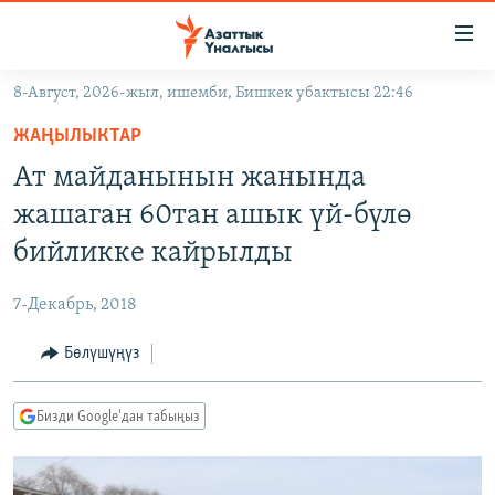
Линктер
Мазмунга
өтүңүз
8-Август, 2026-жыл, ишемби, Бишкек убактысы 22:46
Навигацияга
ЖАҢЫЛЫКТАР
өтүңүз
ЖАҢЫЛЫКТАР
КЫРГЫЗСТАН
Издөөгө
Ат майданынын жанында
салыңыз
ДҮЙНӨ
КЫРГЫЗСТАН
жашаган 60тан ашык үй-бүлө
УКРАИНА
САЯСАТ
ДҮЙНӨ
бийликке кайрылды
АТАЙЫН ИЛИКТӨӨ
ЭКОНОМИКА
БОРБОР АЗИЯ
7-Декабрь, 2018
ТВ ПРОГРАММАЛАР
МАДАНИЯТ
Бөлүшүңүз
ПОДКАСТ
БҮГҮН АЗАТТЫКТА
ӨЗГӨЧӨ ПИКИР
ЭКСПЕРТТЕР ТАЛДАЙТ
Бизди Google'дан табыңыз
БИЗ ЖАНА ДҮЙНӨ
Русский
ДАНИСТЕ