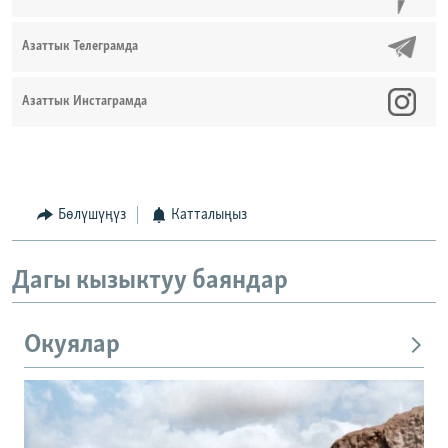
Азаттык Телеграмда
Азаттык Инстаграмда
Бөлүшүңүз
Катталыңыз
Дагы кызыктуу баяндар
Окуялар