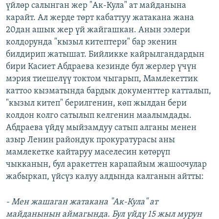
үйлөр салынган жер "Ак-Кула" ат майданына
карайт. Ал жерде төрт кабаттуу жатакана жана
20дан ашык жер үй жайгашкан. Анын ээлери
колдорунда "кызыл китептери" бар экенин
билдирип жатышат. Бийликке кайрылгандардын
бири Касиет Абдраева кезинде бул жерлер үчүн
мэрия тиешелүү токтом чыгарып, Мамлекеттик
каттоо кызматында бардык документтер катталып,
"кызыл китеп" берилгенин, көп жылдан бери
колдон колго сатылып келгенин маалымдады.
Абдраева үйдү мыйзамдуу сатып алганы менен
азыр Ленин райондук прокуратурасы аны
мамлекетке кайтаруу маселесин көтөрүп
чыкканын, бул аракеттен карапайым жашоочулар
жабыркап, үйсүз калуу алдында калганын айтты:
- Мен жашаган жатакана "Ак-Кула" ат
майданынын аймагында. Бул үйдү 15 жыл мурун