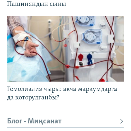
Пашиняндын сыны
Гемодиализ чыры: акча маркумдарга
да которулганбы?
Блог - Миңсанат