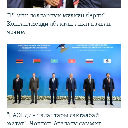
"15 млн долларлык мүлкүн берди".
Конгантиевди абактан алып калган
чечим
"ЕАЭБдин талаптары сакталбай
жатат". Чолпон-Атадагы саммит,