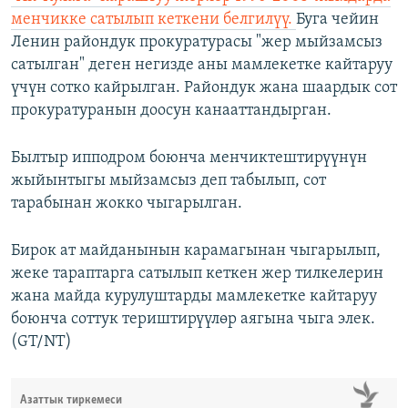
менчикке сатылып кеткени белгилүү.
Буга чейин
Ленин райондук прокуратурасы "жер мыйзамсыз
сатылган" деген негизде аны мамлекетке кайтаруу
үчүн сотко кайрылган. Райондук жана шаардык сот
прокуратуранын доосун канааттандырган.
Былтыр ипподром боюнча менчиктештирүүнүн
жыйынтыгы мыйзамсыз деп табылып, сот
тарабынан жокко чыгарылган.
Бирок ат майданынын карамагынан чыгарылып,
жеке тараптарга сатылып кеткен жер тилкелерин
жана майда курулуштарды мамлекетке кайтаруу
боюнча соттук териштирүүлөр аягына чыга элек.
(GT/NT)
Азаттык тиркемеси