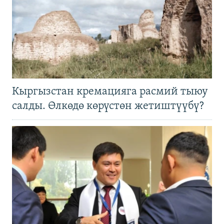
Кыргызстан кремацияга расмий тыюу
салды. Өлкөдө көрүстөн жетиштүүбү?