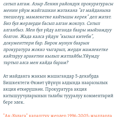
сатып алгам. Азыр Ленин райондук прокуратурасы
менин үйүм жайгашкан жатакана "ат майданына
тиешелүү, мамлекетке кайтышы керек" деп жатат.
Биз бул жерлерди басып алган жокпуз. Сатып
алганбыз. Мен бул үйдү алганда баары мыйзамдуу
болгон. Жада калса үйдүн "кызыл китеби",
документтери бар. Бирок мунун баарын
прокуратура жокко чыгарып, жерди мамлекетке
кайтаруу аракетин кылып жатпайбы.Үйүмдү
тартып алса мен кайда барам?
Ат майданга жакын жашагандар 5-декабрда
Бишкектеги Өкмөт үйүнүн алдында нааразылык
акция өткөрүшкөн. Прокуратура акция
катышуучуларынын талабы тууралуу комментарий
бере элек.
"Ак-Кулага" караштуу жерлер 1996-2005-жылдарда