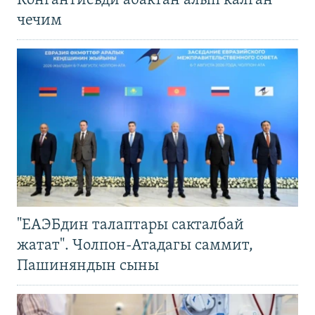
Конгантиевди абактан алып калган
чечим
"ЕАЭБдин талаптары сакталбай
жатат". Чолпон-Атадагы саммит,
Пашиняндын сыны