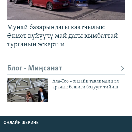
Мунай базарындагы каатчылык:
Өкмөт күйүүчү май дагы кымбаттай
турганын эскертти
Блог - Миңсанат
Ала-Тоо – онлайн таалимдин эл
аралык бешиги болууга тийиш
ОНЛАЙН ШЕРИНЕ