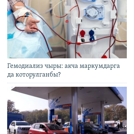
Гемодиализ чыры: акча маркумдарга
да которулганбы?