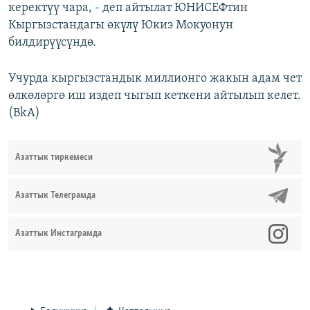
керектүү чара, - деп айтылат ЮНИСЕФтин
Кыргызстандагы өкүлү Юкиэ Мокуонун
билдирүүсүндө.
Учурда кыргызстандык миллионго жакын адам чет
өлкөлөргө иш издеп чыгып кеткени айтылып келет.
(BkA)
Азаттык тиркемеси
Азаттык Телеграмда
Азаттык Инстаграмда