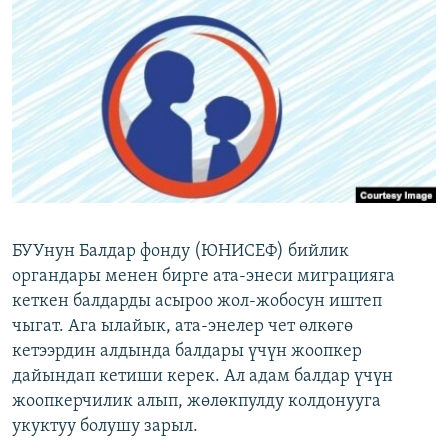
ОНЛАЙН ШЕРИНЕ
ЭЖЕ-СИҢДИЛЕР
АЗАТТЫК+
ЫҢГАЙСЫЗ СУРООЛОР
ЭЕ/АРнун бардык сайттары
БУУнун Балдар фонду (ЮНИСЕФ) бийлик
органдары менен бирге ата-энеси миграцияга
кеткен балдарды асыроо жол-жобосун иштеп
чыгат. Ага ылайык, ата-энелер чет өлкөгө
кетээрдин алдында балдары үчүн жоопкер
дайындап кетиши керек. Ал адам балдар үчүн
жоопкерчилик алып, жөлөкпулду колдонууга
укуктуу болушу зарыл.