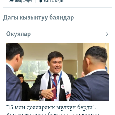
Бөлүшүңүз
Катталыңыз
Дагы кызыктуу баяндар
Окуялар
"15 млн долларлык мүлкүн берди".