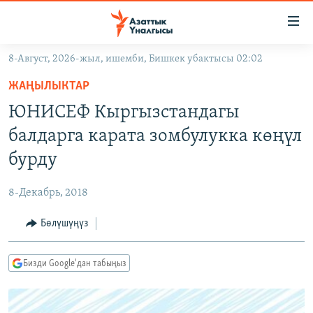
Линктер
Мазмунга
өтүңүз
8-Август, 2026-жыл, ишемби, Бишкек убактысы 02:02
Навигацияга
ЖАҢЫЛЫКТАР
өтүңүз
ЖАҢЫЛЫКТАР
КЫРГЫЗСТАН
Издөөгө
ЮНИСЕФ Кыргызстандагы
салыңыз
ДҮЙНӨ
КЫРГЫЗСТАН
балдарга карата зомбулукка көңүл
УКРАИНА
САЯСАТ
ДҮЙНӨ
бурду
АТАЙЫН ИЛИКТӨӨ
ЭКОНОМИКА
БОРБОР АЗИЯ
8-Декабрь, 2018
ТВ ПРОГРАММАЛАР
МАДАНИЯТ
Бөлүшүңүз
ПОДКАСТ
БҮГҮН АЗАТТЫКТА
ӨЗГӨЧӨ ПИКИР
ЭКСПЕРТТЕР ТАЛДАЙТ
Бизди Google'дан табыңыз
БИЗ ЖАНА ДҮЙНӨ
Русский
ДАНИСТЕ