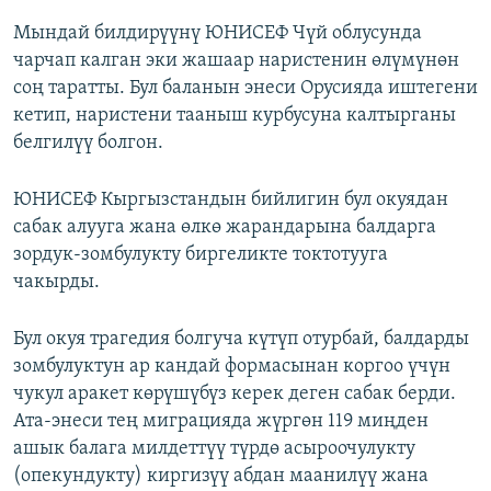
Мындай билдирүүнү ЮНИСЕФ Чүй облусунда
чарчап калган эки жашаар наристенин өлүмүнөн
соң таратты. Бул баланын энеси Орусияда иштегени
кетип, наристени тааныш курбусуна калтырганы
белгилүү болгон.
ЮНИСЕФ Кыргызстандын бийлигин бул окуядан
сабак алууга жана өлкө жарандарына балдарга
зордук-зомбулукту биргеликте токтотууга
чакырды.
Бул окуя трагедия болгуча күтүп отурбай, балдарды
зомбулуктун ар кандай формасынан коргоо үчүн
чукул аракет көрүшүбүз керек деген сабак берди.
Ата-энеси тең миграцияда жүргөн 119 миңден
ашык балага милдеттүү түрдө асыроочулукту
(опекундукту) киргизүү абдан маанилүү жана