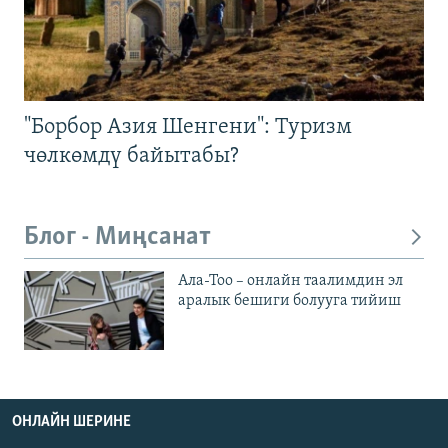
"Борбор Азия Шенгени": Туризм
чөлкөмдү байытабы?
Блог - Миңсанат
Ала-Тоо – онлайн таалимдин эл
аралык бешиги болууга тийиш
ОНЛАЙН ШЕРИНЕ