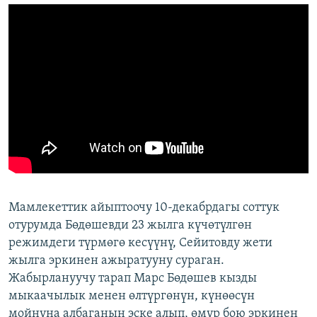
Мамлекеттик айыптоочу 10-декабрдагы соттук
отурумда Бөдөшевди 23 жылга күчөтүлгөн
режимдеги түрмөгө кесүүнү, Сейитовду жети
жылга эркинен ажыратууну сураган.
Жабырлануучу тарап Марс Бөдөшев кызды
мыкаачылык менен өлтүргөнүн, күнөөсүн
мойнуна албаганын эске алып, өмүр бою эркинен