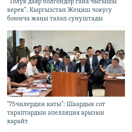
"Толук даяр болгондор гана чыгышы
керек". Кыргызстан Жеңиш чокусу
боюнча жаңы талап сунуштады
"75чилердин каты": Шаардык сот
тараптардын апелляция арызын
карайт