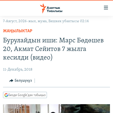
Линктер
Мазмунга
өтүңүз
7-Август, 2026-жыл, жума, Бишкек убактысы 02:14
Навигацияга
ЖАҢЫЛЫКТАР
өтүңүз
ЖАҢЫЛЫКТАР
КЫРГЫЗСТАН
Издөөгө
Бурулайдын иши: Марс Бөдөшев
салыңыз
ДҮЙНӨ
КЫРГЫЗСТАН
20, Акмат Сейитов 7 жылга
УКРАИНА
САЯСАТ
ДҮЙНӨ
кесилди (видео)
АТАЙЫН ИЛИКТӨӨ
ЭКОНОМИКА
БОРБОР АЗИЯ
11-Декабрь, 2018
ТВ ПРОГРАММАЛАР
МАДАНИЯТ
Бөлүшүңүз
ПОДКАСТ
БҮГҮН АЗАТТЫКТА
ӨЗГӨЧӨ ПИКИР
ЭКСПЕРТТЕР ТАЛДАЙТ
Бизди Google'дан табыңыз
БИЗ ЖАНА ДҮЙНӨ
Русский
ДАНИСТЕ