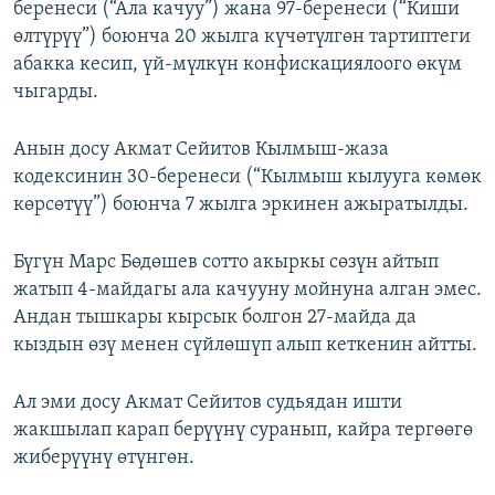
беренеси (“Ала качуу”) жана 97-беренеси (“Киши
өлтүрүү”) боюнча 20 жылга күчөтүлгөн тартиптеги
абакка кесип, үй-мүлкүн конфискациялоого өкүм
чыгарды.
Анын досу Акмат Сейитов Кылмыш-жаза
кодексинин 30-беренеси (“Кылмыш кылууга көмөк
көрсөтүү”) боюнча 7 жылга эркинен ажыратылды.
Бүгүн Марс Бөдөшев сотто акыркы сөзүн айтып
жатып 4-майдагы ала качууну мойнуна алган эмес.
Андан тышкары кырсык болгон 27-майда да
кыздын өзү менен сүйлөшүп алып кеткенин айтты.
Ал эми досу Акмат Сейитов судьядан ишти
жакшылап карап берүүнү суранып, кайра тергөөгө
жиберүүнү өтүнгөн.