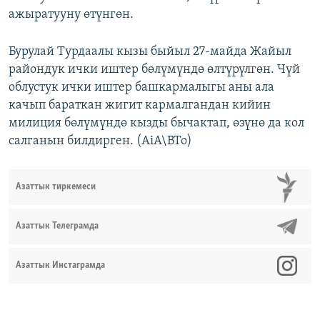
ажыратууну өтүнгөн.
Бурулай Турдаалы кызы быйыл 27-майда Жайыл
райондук ички иштер бөлүмүндө өлтүрүлгөн. Чүй
облустук ички иштер башкармалыгы аны ала
качып бараткан жигит кармалгандан кийин
милиция бөлүмүндө кызды бычактап, өзүнө да кол
салганын билдирген. (AiA\BTo)
Азаттык тиркемеси
Азаттык Телеграмда
Азаттык Инстаграмда