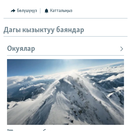
Бөлүшүңүз
Катталыңыз
Дагы кызыктуу баяндар
Окуялар