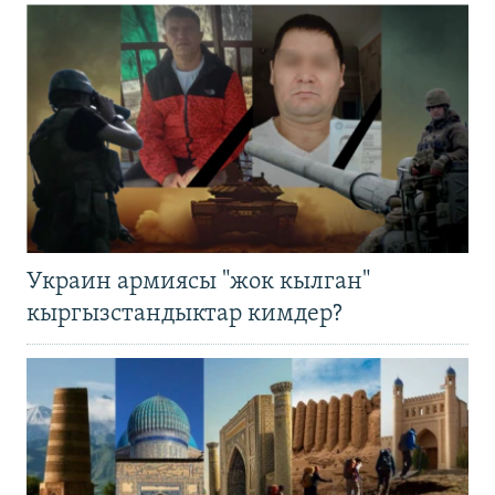
Украин армиясы "жок кылган"
кыргызстандыктар кимдер?