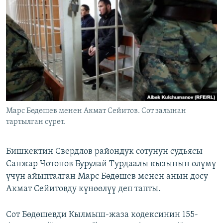
ОНЛАЙН ШЕРИНЕ
ЭЖЕ-СИҢДИЛЕР
АЗАТТЫК+
ЫҢГАЙСЫЗ СУРООЛОР
ЭЕ/АРнун бардык сайттары
Марс Бөдөшев менен Акмат Сейитов. Сот залынан
тартылган сүрөт.
Бишкектин Свердлов райондук сотунун судьясы
Санжар Чотонов Бурулай Турдаалы кызынын өлүмү
үчүн айыпталган Марс Бөдөшев менен анын досу
Акмат Сейитовду күнөөлүү деп тапты.
Сот Бөдөшевди Кылмыш-жаза кодексинин 155-