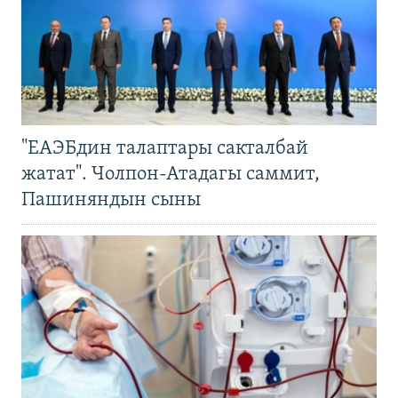
"ЕАЭБдин талаптары сакталбай
жатат". Чолпон-Атадагы саммит,
Пашиняндын сыны