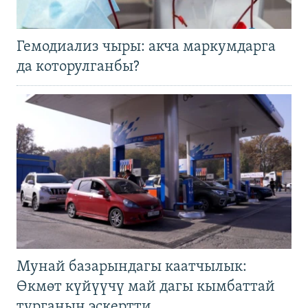
Гемодиализ чыры: акча маркумдарга
да которулганбы?
Мунай базарындагы каатчылык:
Өкмөт күйүүчү май дагы кымбаттай
турганын эскертти