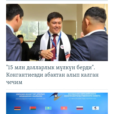
"15 млн долларлык мүлкүн берди".
Конгантиевди абактан алып калган
чечим