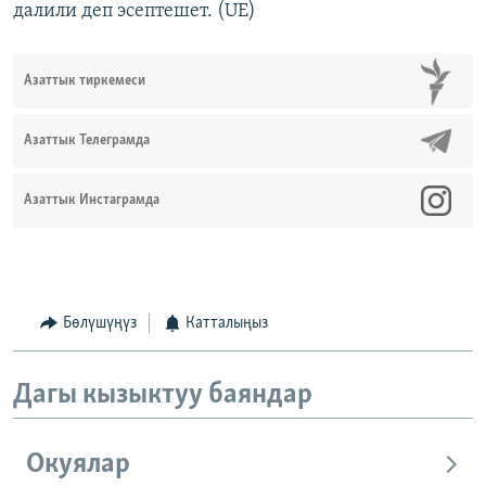
далили деп эсептешет. (UE)
Азаттык тиркемеси
Азаттык Телеграмда
Азаттык Инстаграмда
Бөлүшүңүз
Катталыңыз
Дагы кызыктуу баяндар
Окуялар