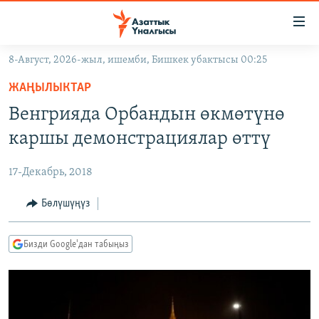
Линктер
Мазмунга
өтүңүз
8-Август, 2026-жыл, ишемби, Бишкек убактысы 00:25
Навигацияга
ЖАҢЫЛЫКТАР
өтүңүз
ЖАҢЫЛЫКТАР
КЫРГЫЗСТАН
Издөөгө
Венгрияда Орбандын өкмөтүнө
салыңыз
ДҮЙНӨ
КЫРГЫЗСТАН
каршы демонстрациялар өттү
УКРАИНА
САЯСАТ
ДҮЙНӨ
17-Декабрь, 2018
АТАЙЫН ИЛИКТӨӨ
ЭКОНОМИКА
БОРБОР АЗИЯ
ТВ ПРОГРАММАЛАР
Бөлүшүңүз
МАДАНИЯТ
ПОДКАСТ
БҮГҮН АЗАТТЫКТА
Бизди Google'дан табыңыз
ӨЗГӨЧӨ ПИКИР
ЭКСПЕРТТЕР ТАЛДАЙТ
БИЗ ЖАНА ДҮЙНӨ
Русский
ДАНИСТЕ