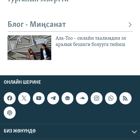
Блог - Миңсанат
Ала-Тоо – онлайн таалимдин эл
аралык бешиги болууга тийиш
ОНЛАЙН ШЕРИНЕ
БИЗ ЖӨНҮНДӨ