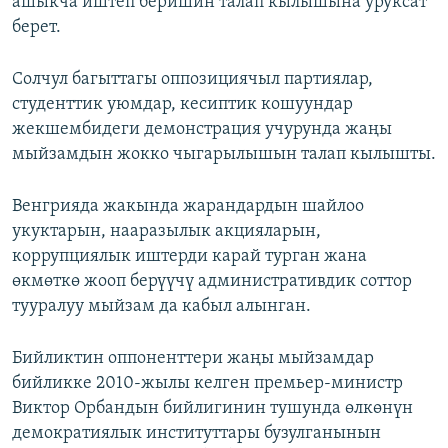
ашыкча иштеп беришин талап кылышына уруксат
берет.
Солчул багыттагы оппозициячыл партиялар,
студенттик уюмдар, кесиптик кошуундар
жекшембидеги демонстрация учурунда жаңы
мыйзамдын жокко чыгарылышын талап кылышты.
Венгрияда жакында жарандардын шайлоо
укуктарын, нааразылык акцияларын,
коррупциялык иштерди карай турган жана
өкмөткө жооп берүүчү административдик соттор
тууралуу мыйзам да кабыл алынган.
Бийликтин оппоненттери жаңы мыйзамдар
бийликке 2010-жылы келген премьер-министр
Виктор Орбандын бийлигинин тушунда өлкөнүн
демократиялык институттары бузулганынын