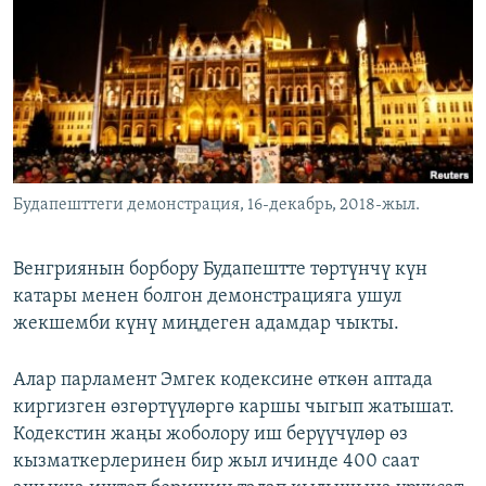
ОНЛАЙН ШЕРИНЕ
ЭЖЕ-СИҢДИЛЕР
АЗАТТЫК+
ЫҢГАЙСЫЗ СУРООЛОР
ЭЕ/АРнун бардык сайттары
Будапешттеги демонстрация, 16-декабрь, 2018-жыл.
Венгриянын борбору Будапештте төртүнчү күн
катары менен болгон демонстрацияга ушул
жекшемби күнү миңдеген адамдар чыкты.
Алар парламент Эмгек кодексине өткөн аптада
киргизген өзгөртүүлөргө каршы чыгып жатышат.
Кодекстин жаңы жоболору иш берүүчүлөр өз
кызматкерлеринен бир жыл ичинде 400 саат