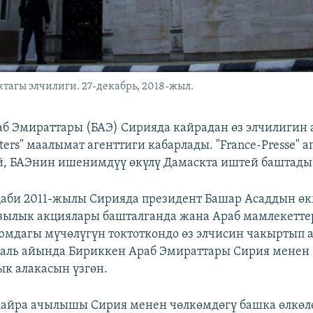
агы элчилиги. 27-декабрь, 2018-жыл.
б Эмираттары (БАЭ) Сирияда кайрадан өз элчилигин а
ters" маалымат агенттиги кабарлады. "France-Presse" 
й, БАЭнин ишенимдүү өкүлү Дамаскта иштей баштады
аби 2011-жылы Сирияда президент Башар Асаддын ө
ылык акциялары башталганда жана Араб мамлекетте
мдагы мүчөлүгүн токтоткондо өз элчисин чакыртып ал
аль айында Бириккен Араб Эмираттары Сирия менен
к алакасын үзгөн.
кайра ачылышы Сирия менен чөлкөмдөгү башка өлкөл