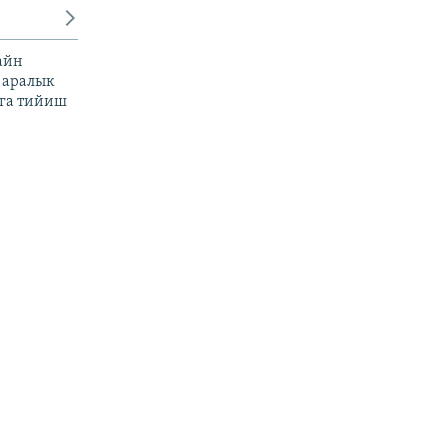
айн
 аралык
га тийиш