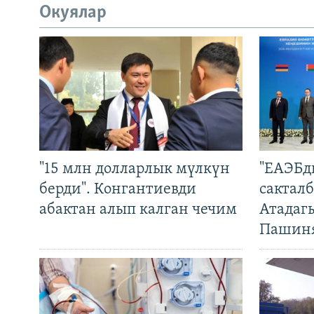
Окуялар
"15 млн долларлык мүлкүн
"ЕАЭБд
берди". Конгантиевди
сакталб
абактан алып калган чечим
Атадаг
Пашин