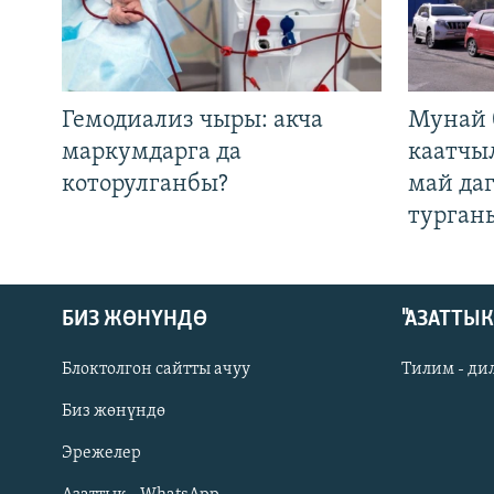
Гемодиализ чыры: акча
Мунай 
маркумдарга да
каатчы
которулганбы?
май да
турган
БИЗ ЖӨНҮНДӨ
"АЗАТТЫ
Блоктолгон сайтты ачуу
Тилим - ди
Биз жөнүндө
Русский
Эрежелер