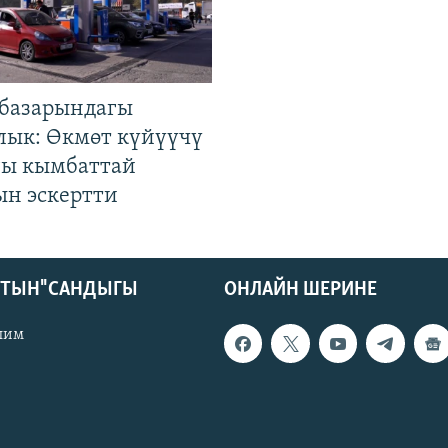
базарындагы
лык: Өкмөт күйүүчү
гы кымбаттай
ын эскертти
КТЫН" САНДЫГЫ
ОНЛАЙН ШЕРИНЕ
лим