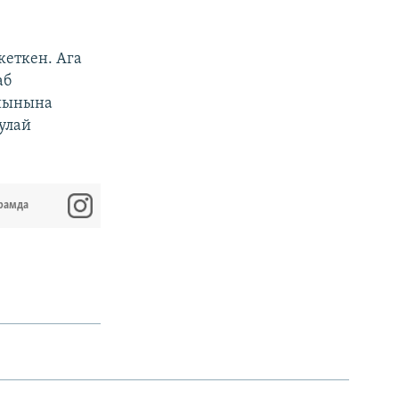
кеткен. Ага
аб
ыйынына
улай
рамда