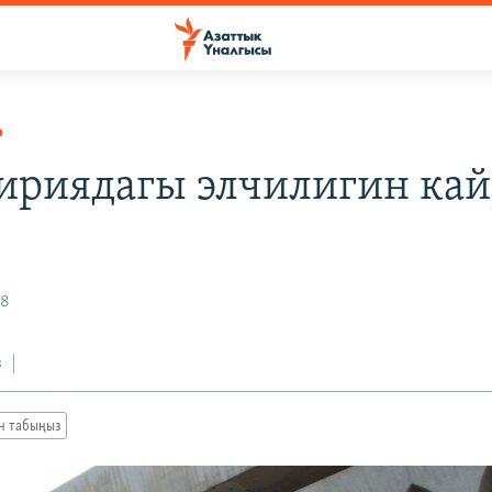
Р
ириядагы элчилигин кай
18
з
ан табыңыз