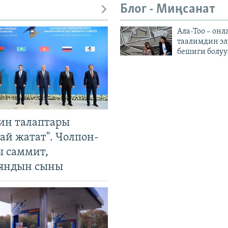
Блог - Миңсанат
Ала-Тоо – онл
таалимдин эл
бешиги болуу
ин талаптары
ай жатат". Чолпон-
ы саммит,
яндын сыны