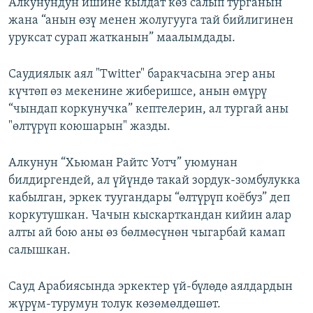
Алкунундун ишине кылдат көз салып турганын
жана “анын өзү менен жолугууга тай бийлигинен
уруксат сурап жатканын” маалымдады.
Саудиялык аял "Twitter" баракчасына эгер аны
күчтөп өз мекенине жиберишсе, анын өмүрү
“чындап коркунучка” кептелерин, ал тургай аны
"өлтүрүп коюшарын" жазды.
Алкунун “Хьюман Райтс Уотч” уюмунан
билдиргендей, ал үйүндө такай зордук-зомбулукка
кабылган, эркек туугандары “өлтүрүп коёбуз” деп
коркутушкан. Чачын кыскарткандан кийин алар
алты ай бою аны өз бөлмөсүнөн чыгарбай камап
салышкан.
Сауд Арабиясында эркектер үй-бүлөдө аялдардын
жүрүм-турумун толук көзөмөлдөшөт.