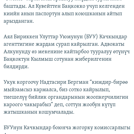
баштады. Ал Кувейттен Баңкокко учуп келгенден
киийн анын паспортун алып коюшканын айтып
арызданган.
Аял Бириккен Улуттар Уюмунун (БУУ) Качкындар
агенттигине жардам сурап кайрылган. Адвокаты
Алкунунду өз мекенине кайтарбоо тууралуу өтүнүч
Баңкоктун Кылмыш сотунан жиберилгенин
билдирди.
Укук коргоочу Надтасири Бергман “кимдир-бирөө
мыйзамсыз кармалса, биз сотко кайрылып,
тиешелүү бийлик органдарынын жоопкерчилигин
кароого чакырабыз” деп, соттун жообун күтүп
жатышканын кошумчалады.
БУУнун Качкындар боюнча жогорку комиссарлыгы