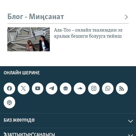
Блог - Миңсанат
Ала-Тоо – онлайн таалимдин эл
аралык бешиги болууга тийиш
ОНЛАЙН ШЕРИНЕ
БИЗ ЖӨНҮНДӨ
"АЗАТТЫКТЫН" САНДЫГЫ