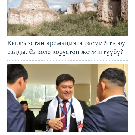
Кыргызстан кремацияга расмий тыюу
салды. Өлкөдө көрүстөн жетиштүүбү?