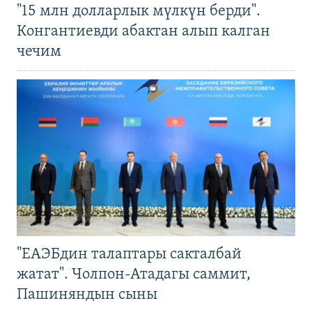
"15 млн долларлык мүлкүн берди".
Конгантиевди абактан алып калган
чечим
"ЕАЭБдин талаптары сакталбай
жатат". Чолпон-Атадагы саммит,
Пашиняндын сыны