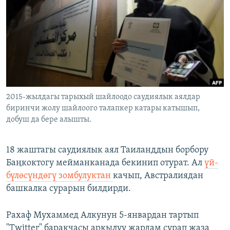
ОНЛАЙН ШЕРИНЕ
ЭЖЕ-СИҢДИЛЕР
АЗАТТЫК+
ЫҢГАЙСЫЗ СУРООЛОР
ЭЕ/АРнун бардык сайттары
2015-жылдагы тарыхый шайлоодо саудиялык аялдар
биринчи жолу шайлоого талапкер катары катышып,
добуш да бере алышты.
18 жаштагы саудиялык аял Таиланддын борбору
Баңкоктогу мейманканада бекинип отурат. Ал
үй-
бүлөсүндөгү зомбулуктан
качып, Австралиядан
башкалка сурарын билдирди.
Рахаф Мухаммед Алкунун 5-январдан тартып
"Twitter" баракчасы аркылуу жардам сурап жаза