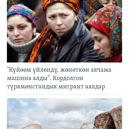
"Күйөөм үйлөндү, жөнөткөн акчама
машина алды". Кордолгон
түркмөнстандык мигрант аялдар