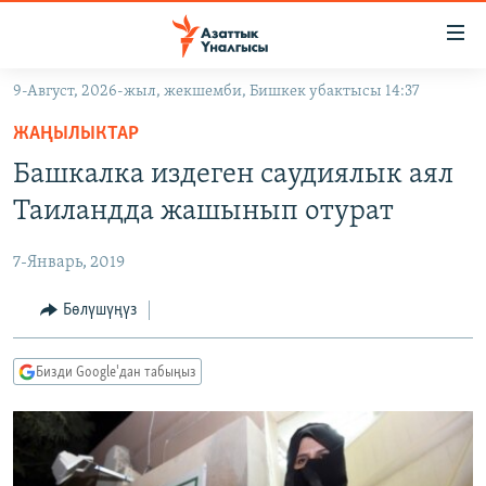
Линктер
Мазмунга
өтүңүз
9-Август, 2026-жыл, жекшемби, Бишкек убактысы 14:37
Навигацияга
ЖАҢЫЛЫКТАР
өтүңүз
ЖАҢЫЛЫКТАР
КЫРГЫЗСТАН
Издөөгө
Башкалка издеген саудиялык аял
салыңыз
ДҮЙНӨ
КЫРГЫЗСТАН
Таиландда жашынып отурат
УКРАИНА
САЯСАТ
ДҮЙНӨ
7-Январь, 2019
АТАЙЫН ИЛИКТӨӨ
ЭКОНОМИКА
БОРБОР АЗИЯ
ТВ ПРОГРАММАЛАР
Бөлүшүңүз
МАДАНИЯТ
ПОДКАСТ
БҮГҮН АЗАТТЫКТА
Бизди Google'дан табыңыз
ӨЗГӨЧӨ ПИКИР
ЭКСПЕРТТЕР ТАЛДАЙТ
БИЗ ЖАНА ДҮЙНӨ
Русский
ДАНИСТЕ