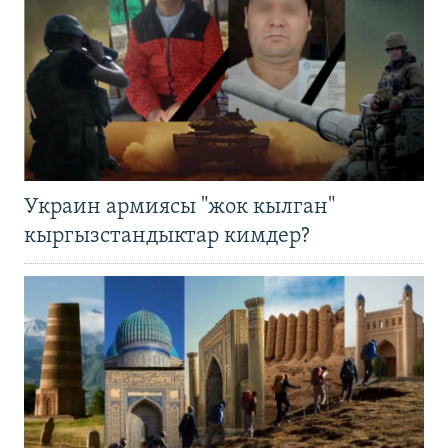
Украин армиясы "жок кылган"
кыргызстандыктар кимдер?