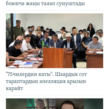
боюнча жаңы талап сунуштады
"75чилердин каты": Шаардык сот
тараптардын апелляция арызын
карайт