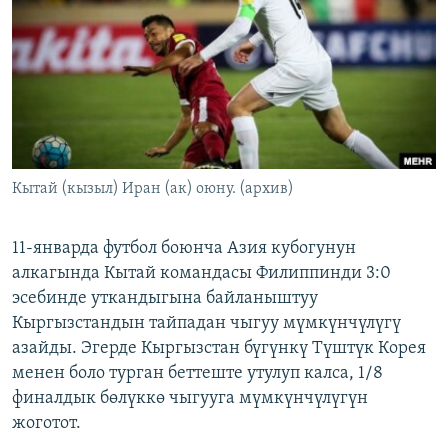
ОНЛАЙН ШЕРИНЕ
ЭЖЕ-СИҢДИЛЕР
АЗАТТЫК+
ЫҢГАЙСЫЗ СУРООЛОР
ЭЕ/АРнун бардык сайттары
Кытай (кызыл) Иран (ак) оюну. (архив)
11-январда футбол боюнча Азия кубогунун
алкагында Кытай командасы Филиппинди 3:0
эсебинде уткандыгына байланыштуу
Кыргызстандын тайпадан чыгуу мүмкүнчүлүгү
азайды. Эгерде Кыргызстан бүгүнкү Түштүк Корея
менен боло турган беттеште утулуп калса, 1/8
финалдык бөлүккө чыгууга мүмкүнчүлүгүн
жоготот.