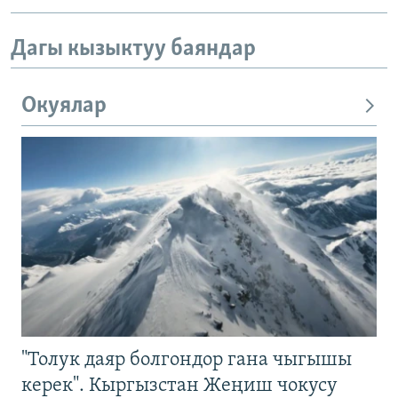
Дагы кызыктуу баяндар
Окуялар
"Толук даяр болгондор гана чыгышы
керек". Кыргызстан Жеңиш чокусу