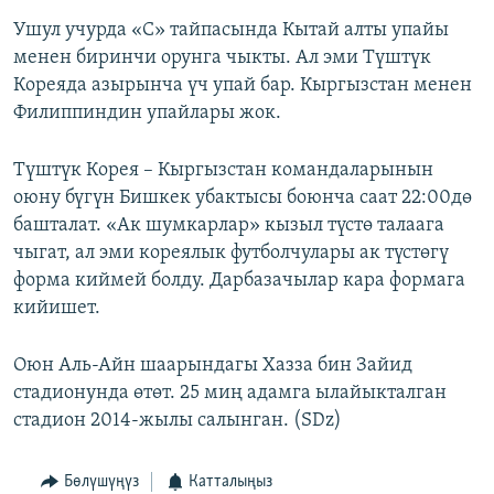
Ушул учурда «С» тайпасында Кытай алты упайы
менен биринчи орунга чыкты. Ал эми Түштүк
Кореяда азырынча үч упай бар. Кыргызстан менен
Филиппиндин упайлары жок.
Түштүк Корея – Кыргызстан командаларынын
оюну бүгүн Бишкек убактысы боюнча саат 22:00дө
башталат. «Ак шумкарлар» кызыл түстө талаага
чыгат, ал эми кореялык футболчулары ак түстөгү
форма киймей болду. Дарбазачылар кара формага
кийишет.
Оюн Аль-Айн шаарындагы Хазза бин Зайид
стадионунда өтөт. 25 миң адамга ылайыкталган
стадион 2014-жылы салынган. (SDz)
Бөлүшүңүз
Катталыңыз