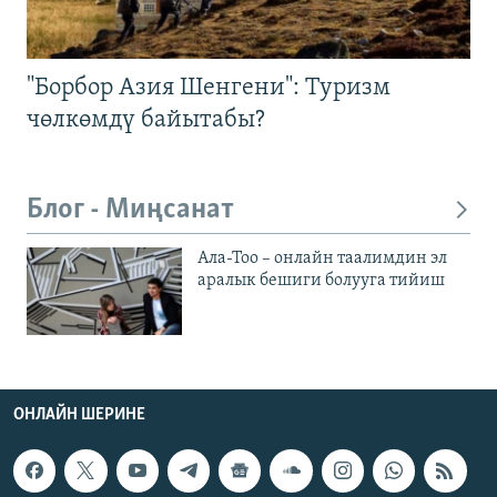
"Борбор Азия Шенгени": Туризм
чөлкөмдү байытабы?
Блог - Миңсанат
Ала-Тоо – онлайн таалимдин эл
аралык бешиги болууга тийиш
ОНЛАЙН ШЕРИНЕ