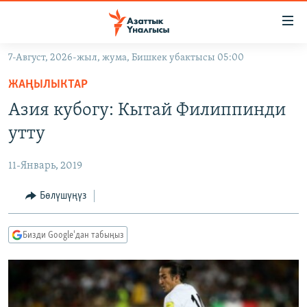
Линктер
Мазмунга
өтүңүз
7-Август, 2026-жыл, жума, Бишкек убактысы 05:00
Навигацияга
ЖАҢЫЛЫКТАР
өтүңүз
ЖАҢЫЛЫКТАР
КЫРГЫЗСТАН
Издөөгө
Азия кубогу: Кытай Филиппинди
салыңыз
ДҮЙНӨ
КЫРГЫЗСТАН
утту
УКРАИНА
САЯСАТ
ДҮЙНӨ
11-Январь, 2019
АТАЙЫН ИЛИКТӨӨ
ЭКОНОМИКА
БОРБОР АЗИЯ
ТВ ПРОГРАММАЛАР
Бөлүшүңүз
МАДАНИЯТ
ПОДКАСТ
БҮГҮН АЗАТТЫКТА
Бизди Google'дан табыңыз
ӨЗГӨЧӨ ПИКИР
ЭКСПЕРТТЕР ТАЛДАЙТ
БИЗ ЖАНА ДҮЙНӨ
Русский
ДАНИСТЕ